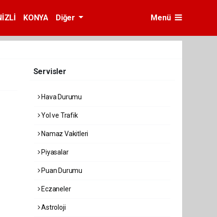
İZLİ
KONYA
Diğer
Menü
Servisler
Hava Durumu
Yol ve Trafik
Namaz Vakitleri
Piyasalar
Puan Durumu
Eczaneler
Astroloji