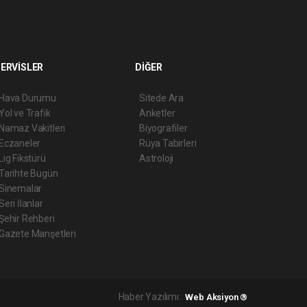
ERVİSLER
DİĞER
Hava Durumu
Sitede Ara
Yol ve Trafik
Anketler
Namaz Vakitleri
Biyografiler
Eczaneler
Rüya Tabirleri
Lig Fikstürü
Astroloji
Tarihte Bugün
Sinemalar
Seri İlanlar
Şehir Rehberi
Gazete Manşetleri
Haber Yazılımı:
Web Aksiyon ®