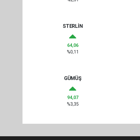
STERLİN
64,06
%0,11
GÜMÜŞ
94,07
%3,35