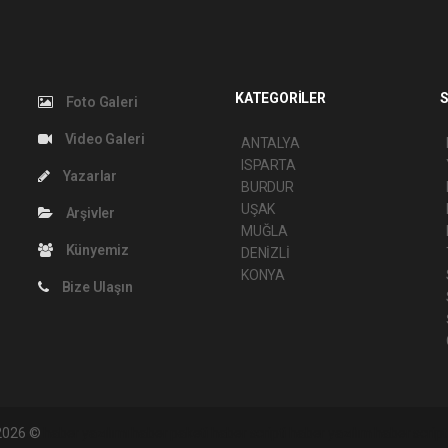
KATEGORİLER
S
Foto Galeri
Video Galeri
ANTALYA
ISPARTA
Yazarlar
BURDUR
UŞAK
Arşivler
MUĞLA
Künyemiz
DENİZLİ
KONYA
Bize Ulaşın
 2026 ©
haber yazılımı
haber paketi
haber scripti
haber yazılım
haber script