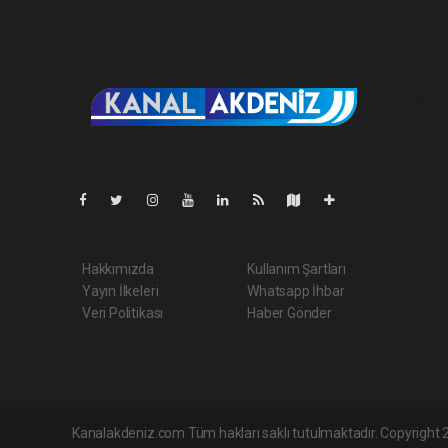
Pro-
0.026
Hakkımızda
Kullanım Şartları
Yayın İlkeleri
Whatsapp İhbar
Veri Politikası
Haber Gönder
Kanalakdeniz.com Tüm hakları saklı tutulmaktadır. Copyright