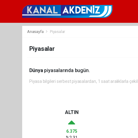
Anasayfa
Piyasalar
Piyasalar
Dünya
piyasalarında bugün.
Piyasa bilgileri serbest piyasalardan, 1 saat aralıklarla çeki
ALTIN
6.375
%2,31