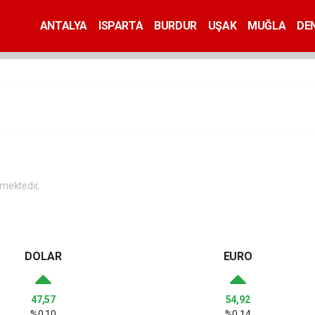
ANTALYA
ISPARTA
BURDUR
UŞAK
MUĞLA
DEN
lmektedir,
DOLAR
EURO
47,57
54,92
%0,10
%0,14