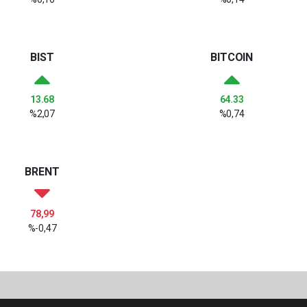
BIST
BITCOIN
13.68
64.33
%2,07
%0,74
BRENT
78,99
%-0,47