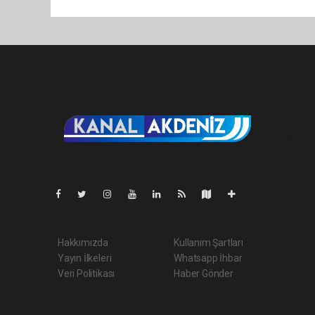
Pro-
0.032
Hakkımızda
Kullanım Şartları
Yayın İlkeleri
Whatsapp İhbar
Veri Politikası
Haber Gönder