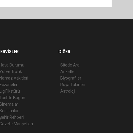
ERVİSLER
DİĞER
Hava Durumu
Sitede Ara
Yol ve Trafik
Anketler
Namaz Vakitleri
Biyografiler
Eczaneler
Rüya Tabirleri
Lig Fikstürü
Astroloji
Tarihte Bugün
Sinemalar
Seri İlanlar
Şehir Rehberi
Gazete Manşetleri