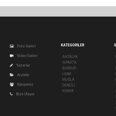
KATEGORİLER
S
Foto Galeri
Video Galeri
ANTALYA
ISPARTA
Yazarlar
BURDUR
UŞAK
Arşivler
MUĞLA
Künyemiz
DENİZLİ
KONYA
Bize Ulaşın