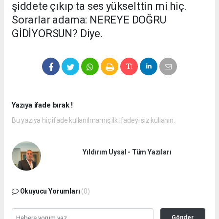
şiddete çıkıp ta ses yükselttin mi hiç.
Sorarlar adama: NEREYE DOĞRU
GİDİYORSUN? Diye.
Yazıya ifade bırak !
Bu yazıya hiç ifade kullanılmamış ilk ifadeyi siz kullanın.
Yıldırım Uysal - Tüm Yazıları
Okuyucu Yorumları
(0)
Gönder