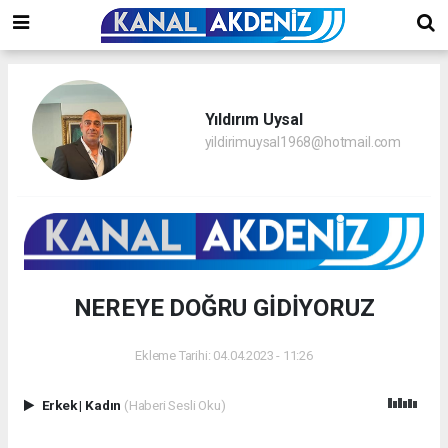
Yıldırım Uysal
yildirimuysal1968@hotmail.com
NEREYE DOĞRU GİDİYORUZ
Ekleme Tarihi: 04.04.2023 - 11:26
Erkek
|
Kadın
(Haberi Sesli Oku)