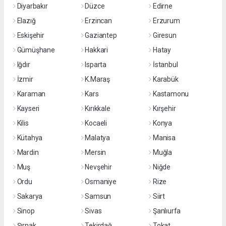
Diyarbakır
Düzce
Edirne
Elazığ
Erzincan
Erzurum
Eskişehir
Gaziantep
Giresun
Gümüşhane
Hakkari
Hatay
Iğdır
Isparta
İstanbul
İzmir
K.Maraş
Karabük
Karaman
Kars
Kastamonu
Kayseri
Kırıkkale
Kırşehir
Kilis
Kocaeli
Konya
Kütahya
Malatya
Manisa
Mardin
Mersin
Muğla
Muş
Nevşehir
Niğde
Ordu
Osmaniye
Rize
Sakarya
Samsun
Siirt
Sinop
Sivas
Şanlıurfa
Şırnak
Tekirdağ
Tokat