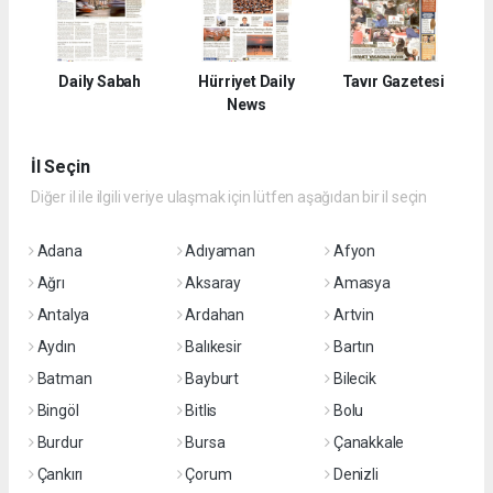
Daily Sabah
Hürriyet Daily
Tavır Gazetesi
News
İl Seçin
Diğer il ile ilgili veriye ulaşmak için lütfen aşağıdan bir il seçin
Adana
Adıyaman
Afyon
Ağrı
Aksaray
Amasya
Antalya
Ardahan
Artvin
Aydın
Balıkesir
Bartın
Batman
Bayburt
Bilecik
Bingöl
Bitlis
Bolu
Burdur
Bursa
Çanakkale
Çankırı
Çorum
Denizli