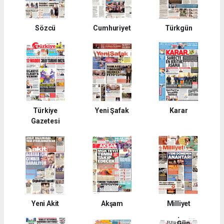
Sözcü
Cumhuriyet
Türkgün
Türkiye
Yeni Şafak
Karar
Gazetesi
Yeni Akit
Akşam
Milliyet