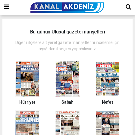
Bu günün
Ulusal
gazete manşetleri
Diğer il ilçelere ait yerel gazete manşetlerini inceleme için
aşağıdan il seçimi yapabilirsiniz.
Hürriyet
Sabah
Nefes