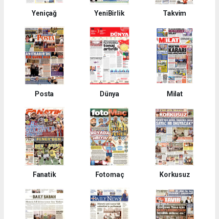
Yeniçağ
YeniBirlik
Takvim
Posta
Dünya
Milat
Fanatik
Fotomaç
Korkusuz