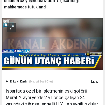
bulunan 38 yaşındaki Murat Y. çıkarıldığı
mahkemece tutuklandı.
Erkek
|
Kadın
(Haberi Sesli Oku)
Isparta’da özel bir işletmenin eski şoförü
Murat Y. aynı yerde 2 yıl önce çalışan 24
yaşındaki zihinsel engelli H.Y ile sevgili oldular.