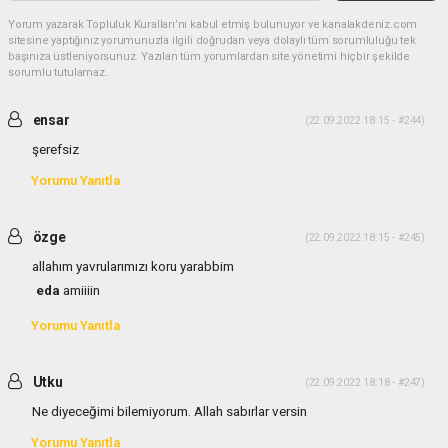
Yorum yazarak Topluluk Kuralları’nı kabul etmiş bulunuyor ve kanalakdeniz.com
sitesine yaptığınız yorumunuzla ilgili doğrudan veya dolaylı tüm sorumluluğu tek
başınıza üstleniyorsunuz. Yazılan tüm yorumlardan site yönetimi hiçbir şekilde
sorumlu tutulamaz.
ensar
(22.09.2022 18:15 - #244)
şerefsiz
Yorumu Yanıtla
özge
(22.09.2022 18:15 - #245)
allahım yavrularımızı koru yarabbim
eda
amiiiin
Yorumu Yanıtla
Utku
(22.09.2022 18:18 - #247)
Ne diyeceğimi bilemiyorum. Allah sabırlar versin
Yorumu Yanıtla