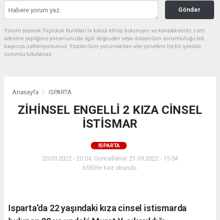
Gönder
Yorum yazarak Topluluk Kuralları’nı kabul etmiş bulunuyor ve kanalakdeniz.com
sitesine yaptığınız yorumunuzla ilgili doğrudan veya dolaylı tüm sorumluluğu tek
başınıza üstleniyorsunuz. Yazılan tüm yorumlardan site yönetimi hiçbir şekilde
sorumlu tutulamaz.
Anasayfa
ISPARTA
ZİHİNSEL ENGELLİ 2 KIZA CİNSEL
İSTİSMAR
ISPARTA
20.09.2022 - 20:54, Güncelleme: 21.09.2022 - 15:54
65509+ kez okundu.
Isparta’da 22 yaşındaki kıza cinsel istismarda