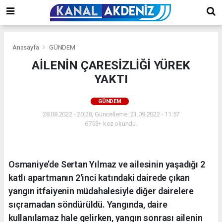
Anasayfa
GÜNDEM
AİLENİN ÇARESİZLİĞİ YÜREK
YAKTI
GÜNDEM
28.08.2022 - 20:28, Güncelleme: 21.09.2022 - 11:57
6753+ kez okundu.
Osmaniye’de Sertan Yılmaz ve ailesinin yaşadığı 2
katlı apartmanın 2'inci katındaki dairede çıkan
yangın itfaiyenin müdahalesiyle diğer dairelere
sıçramadan söndürüldü. Yangında, daire
kullanılamaz hale gelirken, yangın sonrası ailenin