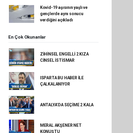
Kovid-19 aşısının yaşlı ve
gençlerde aynı sonucu
verdiğini açıkladı
En Çok Okunanlar
ZİHİNSEL ENGELLİ 2 KIZA
CİNSEL İSTİSMAR
ISPARTA BU HABER İLE
ÇALKALANIYOR
ANTALYA’DA SEÇİME 2 KALA
MERAL AKŞENER NET
KONUŞTU