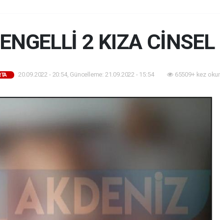
 ENGELLİ 2 KIZA CİNSEL
20.09.2022 - 20:54, Güncelleme: 21.09.2022 - 15:54
65509+ kez oku
RTA