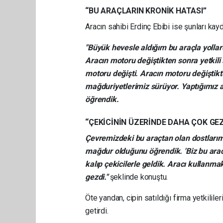
“BU ARAÇLARIN KRONİK HATASI”
Aracın sahibi Erdinç Ebibi ise şunları kayd
"Büyük hevesle aldığım bu araçla yollard
Aracın motoru değiştikten sonra yetkili
motoru değişti. Aracın motoru değiştik
mağduriyetlerimiz sürüyor. Yaptığımız 
öğrendik.
“ÇEKİCİNİN ÜZERİNDE DAHA ÇOK GEZ
Çevremizdeki bu araçtan olan dostlarım
mağdur olduğunu öğrendik. 'Biz bu aracı 
kalıp çekicilerle geldik. Aracı kullanm
gezdi."
şeklinde konuştu.
Öte yandan, cipin satıldığı firma yetkilil
getirdi.