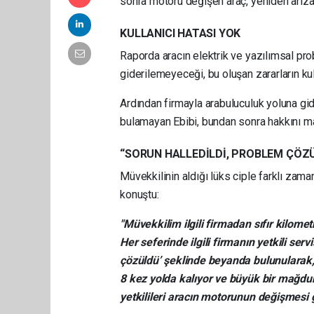
sonra motoru değişen araç, yeniden arıza y
KULLANICI HATASI YOK
Raporda aracın elektrik ve yazılımsal pr
giderilemeyeceği, bu oluşan zararların ku
Ardından firmayla arabuluculuk yoluna gid
bulamayan Ebibi, bundan sonra hakkını ma
“SORUN HALLEDİLDİ, PROBLEM ÇÖZ
Müvekkilinin aldığı lüks ciple farklı zam
konuştu:
"Müvekkilim ilgili firmadan sıfır kilometr
Her seferinde ilgili firmanın yetkili ser
çözüldü’ şeklinde beyanda bulunularak, 
8 kez yolda kalıyor ve büyük bir mağdur
yetkilileri aracın motorunun değişmesi 