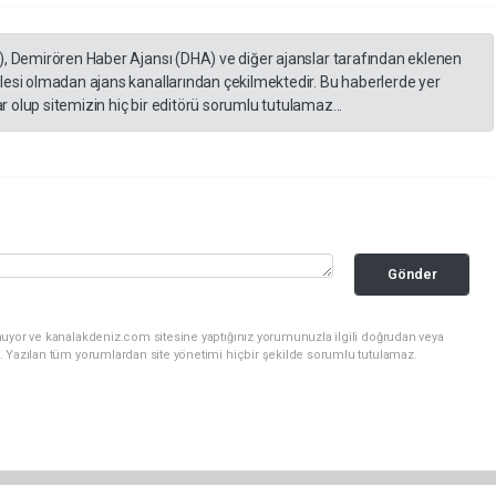
), Demirören Haber Ajansı (DHA) ve diğer ajanslar tarafından eklenen
lesi olmadan ajans kanallarından çekilmektedir. Bu haberlerde yer
 olup sitemizin hiç bir editörü sorumlu tutulamaz...
Gönder
nuyor ve kanalakdeniz.com sitesine yaptığınız yorumunuzla ilgili doğrudan veya
. Yazılan tüm yorumlardan site yönetimi hiçbir şekilde sorumlu tutulamaz.