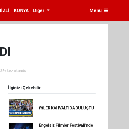
İZLİ
KONYA
Diğer
Menü
DI
35+ kez okundu.
İlginizi Çekebilir
İYİLER KAHVALTIDA BULUŞTU
Engelsiz Filmler Festivali'nde