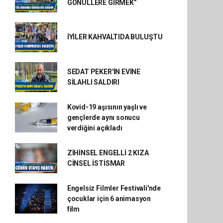
GÖNÜLLERE GİRMEK”
İYİLER KAHVALTIDA BULUŞTU
SEDAT PEKER'İN EVİNE
SİLAHLI SALDIRI
Kovid-19 aşısının yaşlı ve
gençlerde aynı sonucu
verdiğini açıkladı
ZİHİNSEL ENGELLİ 2 KIZA
CİNSEL İSTİSMAR
Engelsiz Filmler Festivali'nde
çocuklar için 6 animasyon
film