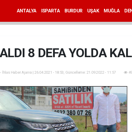
ANTALYA
ISPARTA
BURDUR
UŞAK
MUĞLA
DEN
 ALDI 8 DEFA YOLDA KAL
- İhlas Haber Ajansı | 26.04.2021 - 18:53, Güncelleme: 21.09.2022 - 11:57
49