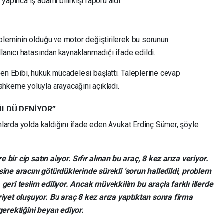
apınca iş adamı bilirkişi raporu aldı.
obleminin olduğu ve motor değiştirilerek bu sorunun
llanıcı hatasından kaynaklanmadığı ifade edildi.
en Ebibi, hukuk mücadelesi başlattı. Taleplerine cevap
hkeme yoluyla arayacağını açıkladı.
ÜLDÜ DENİYOR”
anlarda yolda kaldığını ifade eden Avukat Erdinç Sümer, şöyle
e bir cip satın alıyor. Sıfır alınan bu araç, 8 kez arıza veriyor.
visine aracını götürdüklerinde sürekli ‘sorun halledildi, problem
geri teslim ediliyor. Ancak müvekkilim bu araçla farklı illerde
iyet oluşuyor. Bu araç 8 kez arıza yaptıktan sonra firma
gerektiğini beyan ediyor.