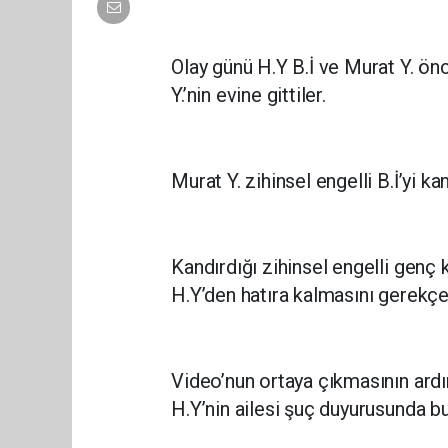
Olay günü H.Y B.İ ve Murat Y. ön
Y.’nin evine gittiler.
Murat Y. zihinsel engelli B.İ’yi kan
Kandırdığı zihinsel engelli genç kı
H.Y’den hatıra kalmasını gerekçe 
Video’nun ortaya çıkmasının ardı
H.Y’nin ailesi şuç duyurusunda b