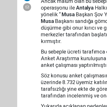
Ancak malum olan bu sebeple
operasyonu ile
Antalya
Halkı
yönelik “
Musa
Başkan Şov Ya
Musa
Başkanı sandığa gömdük
düşürme gibi onur kırıcı ve 
merkezler tarafından başlatı
kırmıştır.
Bu sebeple ücreti tarafımca
Anket Araştırma kuruluşuna 
anket çalışması yaptırılmıştı
Söz konusu anket çalışması
üzerinde 8.732 üyemiz katıl
tarafsızlığı yine ekte de göre
tarafından incelenmiş ve on
Yukarıda açıklanan nedenler