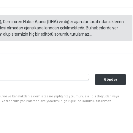
), Demirören Haber Ajansı (DHA) ve diğer ajanslar tarafından eklenen
lesi olmadan ajans kanallarından çekilmektedir. Bu haberlerde yer
 olup sitemizin hiç bir editörü sorumlu tutulamaz...
Gönder
nuyor ve kanalakdeniz.com sitesine yaptığınız yorumunuzla ilgili doğrudan veya
. Yazılan tüm yorumlardan site yönetimi hiçbir şekilde sorumlu tutulamaz.