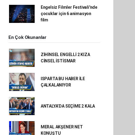
Engelsiz Filmler Festivali'nde
çocuklar için 6 animasyon
film
En Çok Okunanlar
ZİHİNSEL ENGELLİ 2 KIZA
CİNSEL İSTİSMAR
ISPARTA BU HABER İLE
ÇALKALANIYOR
ANTALYA’DA SEÇİME 2 KALA
MERAL AKŞENER NET
KONUŞTU