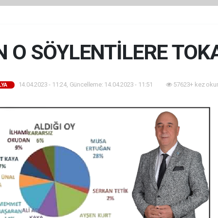
 O SÖYLENTİLERE TOKA
14.04.2023 - 11:24, Güncelleme: 14.04.2023 - 11:51
57623+ kez oku
LYA