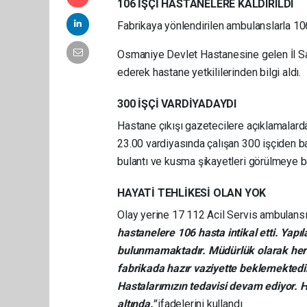
106 İŞÇİ HASTANELERE KALDIRILDI
Fabrikaya yönlendirilen ambulanslarla 106 
Osmaniye Devlet Hastanesine gelen İl Sağ
ederek hastane yetkililerinden bilgi aldı.
300 İŞÇİ VARDİYADAYDI
Hastane çıkışı gazetecilere açıklamalar
23.00 vardiyasında çalışan 300 işçiden b
bulantı ve kusma şikayetleri görülmeye b
HAYATİ TEHLİKESİ OLAN YOK
Olay yerine 17 112 Acil Servis ambulansı
hastanelere 106 hasta intikal etti. Yapı
bulunmamaktadır. Müdürlük olarak her 
fabrikada hazır vaziyette beklemektedir
Hastalarımızın tedavisi devam ediyor. 
altında."
ifadelerini kullandı.