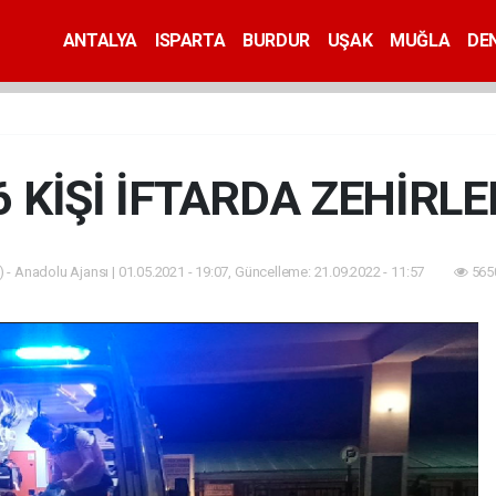
ANTALYA
ISPARTA
BURDUR
UŞAK
MUĞLA
DEN
6 KİŞİ İFTARDA ZEHİRLE
 - Anadolu Ajansı | 01.05.2021 - 19:07, Güncelleme: 21.09.2022 - 11:57
565