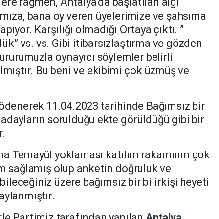
re rağmen, Antalya’da başlatılan algı
mıza, bana oy veren üyelerimize ve şahsıma
pıyor. Karşılığı olmadığı Ortaya çıktı. ”
” vs. vs. Gibi itibarsızlaştırma ve gözden
gururumuzla oynayıcı söylemler belirli
lmıştır. Bu beni ve ekibimi çok üzmüş ve
 ödenerek 11.04.2023 tarihinde Bağımsız bir
adayların sorulduğu ekte görüldüğü gibi bir
r.
na Temayül yoklaması katılım rakamının çok
ım sağlamış olup anketin doğruluk ve
bileceğiniz üzere bağımsız bir bilirkişi heyeti
aylanmıştır.
le Partimiz tarafından yapılan
Antalya