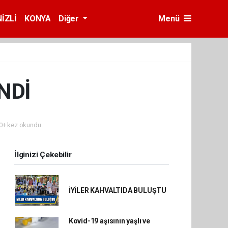
İZLİ
KONYA
Diğer
Menü
NDİ
0+ kez okundu.
İlginizi Çekebilir
İYİLER KAHVALTIDA BULUŞTU
Kovid-19 aşısının yaşlı ve