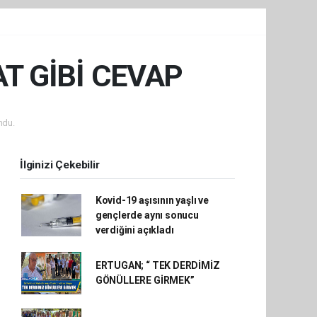
T GİBİ CEVAP
ndu.
İlginizi Çekebilir
Kovid-19 aşısının yaşlı ve
gençlerde aynı sonucu
verdiğini açıkladı
ERTUGAN; “ TEK DERDİMİZ
GÖNÜLLERE GİRMEK”