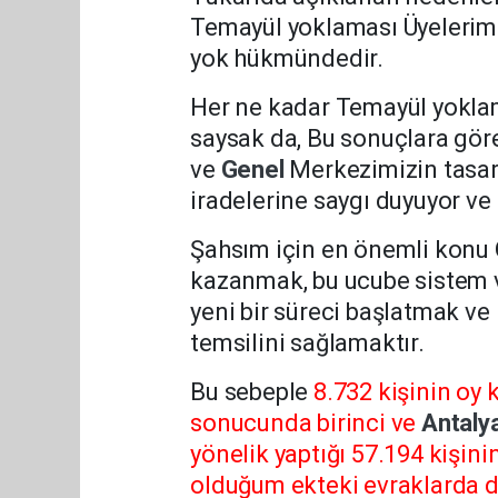
Temayül yoklaması Üyelerimi
yok hükmündedir.
Her ne kadar Temayül yokla
saysak da, Bu sonuçlara göre
ve
Genel
Merkezimizin tasar
iradelerine saygı duyuyor ve 
Şahsım için en önemli konu 
kazanmak, bu ucube sistem 
yeni bir süreci başlatmak v
temsilini sağlamaktır.
Bu sebeple
8.732 kişinin oy 
sonucunda birinci ve
Antaly
yönelik yaptığı 57.194 kişini
olduğum ekteki evraklarda 