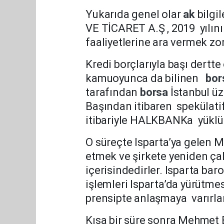
Yukarıda genel olar
ak
bilgi
VE TİCARET A.Ş , 2019 yılı
faaliyetlerine ara vermek zo
Kredi borçlarıyla başı dertte 
kamuoyunca da bilinen
bor
tarafından
borsa
İstanbul üz
Başından itibaren spekülatif 
itibariyle HALKBANKa yüklü 
O süreçte Isparta’ya gelen M
etmek ve şirkete yeniden çal
içerisindedirler. Isparta bar
işlemleri Isparta’da yürütme
prensipte anlaşmaya varırlar
Kısa bir süre sonra Mehmet B