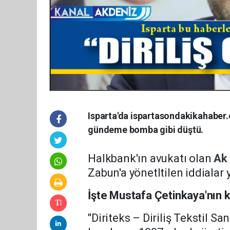
Isparta'da ispartasondakikahaber.
gündeme bomba gibi düştü.
Halkbank'ın avukatı olan
Ak
Zabun'a yönetltilen iddialar y
İşte Mustafa Çetinkaya'nın 
"Diriteks – Diriliş Tekstil Sa