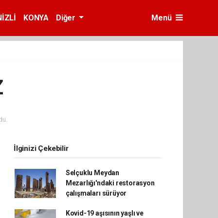
İZLİ
KONYA
Diğer
Menü
Z
du.
İlginizi Çekebilir
Selçuklu Meydan
Mezarlığı'ndaki restorasyon
çalışmaları sürüyor
Kovid-19 aşısının yaşlı ve