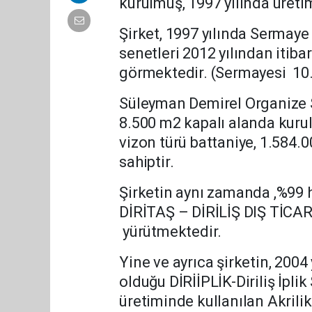
kurulmuş, 1997 yılında üretim
Şirket, 1997 yılında Sermaye
senetleri 2012 yılından itib
görmektedir. (Sermayesi 10.
Süleyman Demirel Organize 
8.500 m2 kapalı alanda kurulu
vizon türü battaniye, 1.584.
sahiptir.
Şirketin aynı zamanda ,%99 hi
DİRİTAŞ – DİRİLİŞ DIŞ TİCARE
yürütmektedir.
Yine ve ayrıca şirketin, 2004
olduğu DİRİİPLİK-Diriliş İplik
üretiminde kullanılan Akrilik