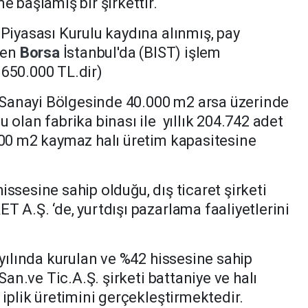
e başlamış bir şirkettir.
 Piyasası Kurulu kaydına alınmış, pay
aren
Borsa
İstanbul'da (BIST) işlem
650.000 TL.dir)
Sanayi Bölgesinde 40.000 m2 arsa üzerinde
 olan fabrika binası ile yıllık 204.742 adet
000 m2 kaymaz halı üretim kapasitesine
ssesine sahip olduğu, dış ticaret şirketi
T A.Ş. ‘de, yurtdışı pazarlama faaliyetlerini
 yılında kurulan ve %42 hissesine sahip
 San.ve Tic.A.Ş. şirketi battaniye ve halı
 iplik üretimini gerçekleştirmektedir.