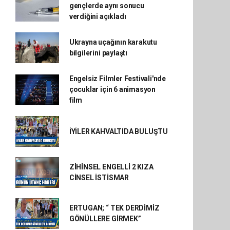
gençlerde aynı sonucu
verdiğini açıkladı
Ukrayna uçağının karakutu
bilgilerini paylaştı
Engelsiz Filmler Festivali'nde
çocuklar için 6 animasyon
film
İYİLER KAHVALTIDA BULUŞTU
ZİHİNSEL ENGELLİ 2 KIZA
CİNSEL İSTİSMAR
ERTUGAN; “ TEK DERDİMİZ
GÖNÜLLERE GİRMEK”