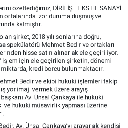
lerini özetlediğimiz, DİRİLİŞ TEKSTİL SANAYİ
nın ortalarında zor duruma düşmüş ve
runda kalmıştır.
olan şirket, 2018 yılı sonlarına doğru,
sa
spekülatörü Mehmet Bedir ve ortakları
erinden hisse satın alınar
ak
ele geçiriliyor.
işlem için ele geçirilen şirketin, dönemi
miktarda, kredi borcu bulunmaktadır.
ehmet Bedir ve ekibi hukuki işlemleri takip
ışıyor imajı vermek üzere arayış
o başkanı Av. Ünsal Çankaya ile hukuki
si ve hukuki müsavirlik yapması üzerine
 .
edir, Av. Ünsal Çankaya’yı arayar
ak
kendisi