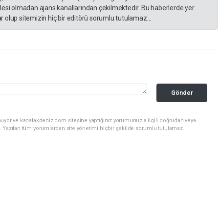
lesi olmadan ajans kanallarından çekilmektedir. Bu haberlerde yer
 olup sitemizin hiç bir editörü sorumlu tutulamaz...
Gönder
nuyor ve kanalakdeniz.com sitesine yaptığınız yorumunuzla ilgili doğrudan veya
. Yazılan tüm yorumlardan site yönetimi hiçbir şekilde sorumlu tutulamaz.