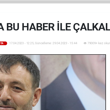
A BU HABER İLE ÇALKA
17.04.2023 - 12:25, Güncelleme: 29.04.2023 - 15:44
79009+ kez oku
RTA