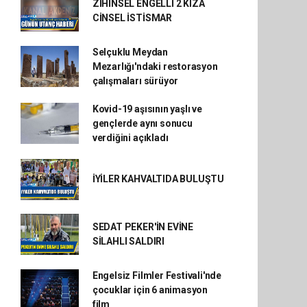
ZİHİNSEL ENGELLİ 2 KIZA
CİNSEL İSTİSMAR
Selçuklu Meydan
Mezarlığı'ndaki restorasyon
çalışmaları sürüyor
Kovid-19 aşısının yaşlı ve
gençlerde aynı sonucu
verdiğini açıkladı
İYİLER KAHVALTIDA BULUŞTU
SEDAT PEKER'İN EVİNE
SİLAHLI SALDIRI
Engelsiz Filmler Festivali'nde
çocuklar için 6 animasyon
film