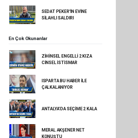
SEDAT PEKER'İN EVİNE
SİLAHLI SALDIRI
En Çok Okunanlar
ZİHİNSEL ENGELLİ 2 KIZA
CİNSEL İSTİSMAR
ISPARTA BU HABER İLE
ÇALKALANIYOR
ANTALYA’DA SEÇİME 2 KALA
MERAL AKŞENER NET
KONUŞTU