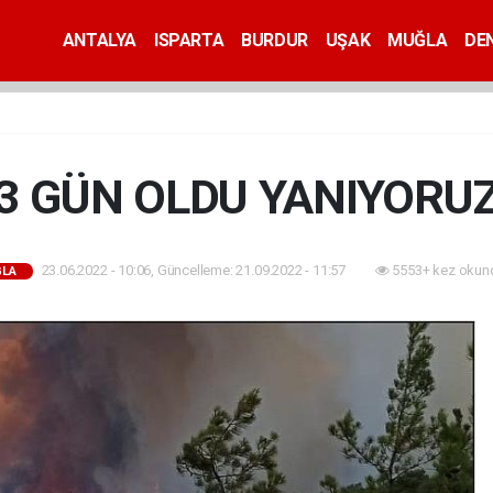
ANTALYA
ISPARTA
BURDUR
UŞAK
MUĞLA
DEN
3 GÜN OLDU YANIYORU
23.06.2022 - 10:06, Güncelleme: 21.09.2022 - 11:57
5553+ kez okun
LA