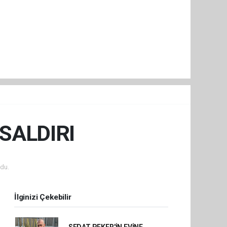
 SALDIRI
du.
İlginizi Çekebilir
SEDAT PEKER'İN EVİNE