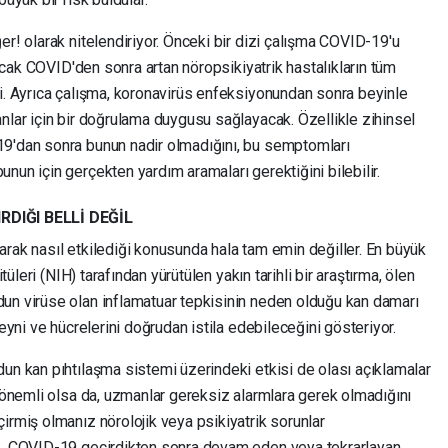
er! olarak nitelendiriyor. Önceki bir dizi çalışma COVID-19'u
 ancak COVID'den sonra artan nöropsikiyatrik hastalıkların tüm
di. Ayrıca çalışma, koronavirüs enfeksiyonundan sonra beyinle
nlar için bir doğrulama duygusu sağlayacak. Özellikle zihinsel
19'dan sonra bunun nadir olmadığını, bu semptomları
nun için gerçekten yardım aramaları gerektiğini bilebilir.
DIĞI BELLİ DEĞİL
arak nasıl etkilediği konusunda hala tam emin değiller. En büyük
itüleri (NIH) tarafından yürütülen yakın tarihli bir araştırma, ölen
un virüse olan inflamatuar tepkisinin neden olduğu kan damarı
beyni ve hücrelerini doğrudan istila edebileceğini gösteriyor.
un kan pıhtılaşma sistemi üzerindeki etkisi de olası açıklamalar
ı önemli olsa da, uzmanlar gereksiz alarmlara gerek olmadığını
irmiş olmanız nörolojik veya psikiyatrik sorunlar
ak, COVID-19 geçirdikten sonra devam eden veya tekrarlayan