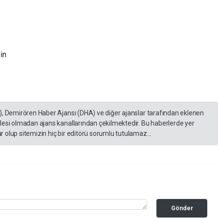
din
), Demirören Haber Ajansı (DHA) ve diğer ajanslar tarafından eklenen
lesi olmadan ajans kanallarından çekilmektedir. Bu haberlerde yer
 olup sitemizin hiç bir editörü sorumlu tutulamaz...
Gönder