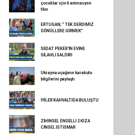
çocuklar için 6 animasyon
film
ERTUGAN; “ TEK DERDİMİZ
GÖNÜLLERE GİRMEK”
SEDAT PEKER'İN EVİNE
SİLAHLI SALDIRI
Ukrayna uçağının karakutu
bilgilerini paylaştı
İYİLER KAHVALTIDA BULUŞTU
ZİHİNSEL ENGELLİ 2 KIZA
CİNSEL İSTİSMAR