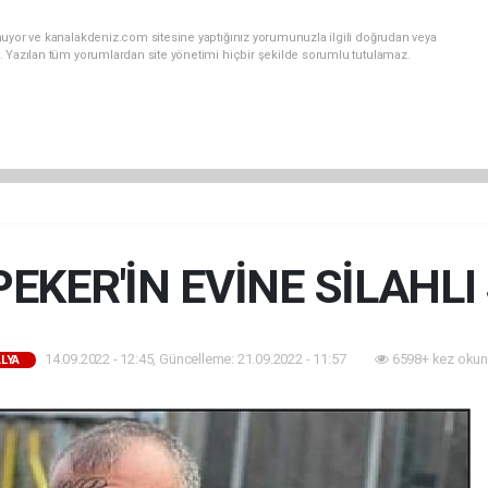
nuyor ve kanalakdeniz.com sitesine yaptığınız yorumunuzla ilgili doğrudan veya
. Yazılan tüm yorumlardan site yönetimi hiçbir şekilde sorumlu tutulamaz.
EKER'İN EVİNE SİLAHLI
14.09.2022 - 12:45, Güncelleme: 21.09.2022 - 11:57
6598+ kez okun
LYA