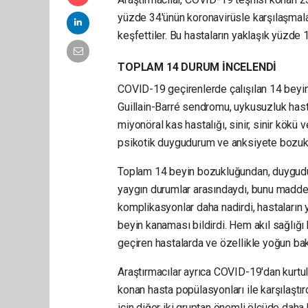
yüzde 34'ünün koronavirüsle karşılaşmalar
keşfettiler. Bu hastaların yaklaşık yüzde 1
TOPLAM 14 DURUM İNCELENDİ
COVID-19 geçirenlerde çalışılan 14 beyi
Guillain-Barré sendromu, uykusuzluk hast
miyonöral kas hastalığı, sinir, sinir kökü
psikotik duygudurum ve anksiyete bozukl
Toplam 14 beyin bozukluğundan, duygudur
yaygın durumlar arasındaydı, bunu madde 
komplikasyonlar daha nadirdi, hastaların
beyin kanaması bildirdi. Hem akıl sağlığı
geçiren hastalarda ve özellikle yoğun ba
Araştırmacılar ayrıca COVID-19'dan kurtul
konan hasta popülasyonları ile karşılaştı
için diğer iki gruptan önemli ölçüde daha b