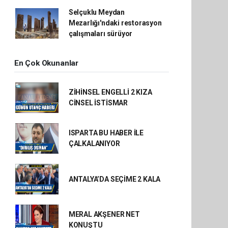
Selçuklu Meydan
Mezarlığı'ndaki restorasyon
çalışmaları sürüyor
En Çok Okunanlar
ZİHİNSEL ENGELLİ 2 KIZA
CİNSEL İSTİSMAR
ISPARTA BU HABER İLE
ÇALKALANIYOR
ANTALYA’DA SEÇİME 2 KALA
MERAL AKŞENER NET
KONUŞTU