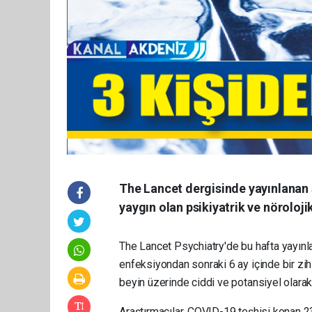
The Lancet dergisinde yayınlanan 
yaygın olan psikiyatrik ve nörolojik
The Lancet Psychiatry'de bu hafta yayınla
enfeksiyondan sonraki 6 ay içinde bir zih
beyin üzerinde ciddi ve potansiyel olarak 
Araştırmacılar, COVID-19 teşhisi konan 236