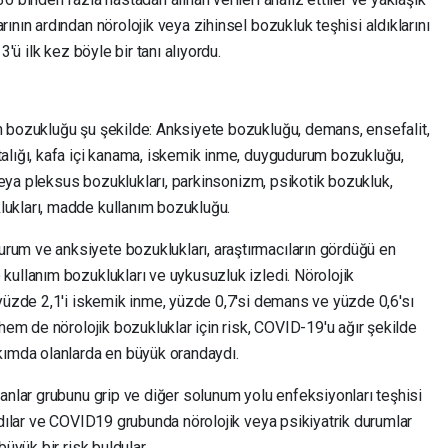
ının ardından nörolojik veya zihinsel bozukluk teşhisi aldıklarını
3'ü ilk kez böyle bir tanı alıyordu.
n bozukluğu şu şekilde: Anksiyete bozukluğu, demans, ensefalit,
alığı, kafa içi kanama, iskemik inme, duygudurum bozukluğu,
 veya pleksus bozuklukları, parkinsonizm, psikotik bozukluk,
ukları, madde kullanım bozukluğu.
um ve anksiyete bozuklukları, araştırmacıların gördüğü en
kullanım bozuklukları ve uykusuzluk izledi. Nörolojik
 yüzde 2,1'i iskemik inme, yüzde 0,7'si demans ve yüzde 0,6'sı
 hem de nörolojik bozukluklar için risk, COVID-19'u ağır şekilde
kımda olanlarda en büyük orandaydı.
anlar grubunu grip ve diğer solunum yolu enfeksiyonları teşhisi
rdılar ve COVID19 grubunda nörolojik veya psikiyatrik durumlar
üyük bir risk buldular.