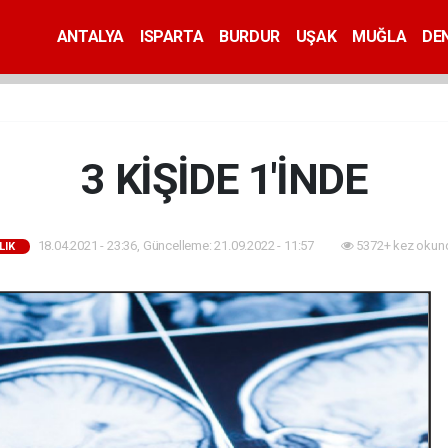
ANTALYA
ISPARTA
BURDUR
UŞAK
MUĞLA
DEN
3 KİŞİDE 1'İNDE
18.04.2021 - 23:36, Güncelleme: 21.09.2022 - 11:57
5372+ kez okun
LIK