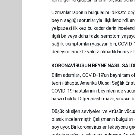
Uzmanlar raporun bulgularını !dikkate değ
beyin sağlığı sorunlarıyla ilişkilendirdi,
yelpazesi ilk kez bu kadar derin incelen
ilgili bir veya daha fazla semptom yaşaya
sağlık semptomları yaşayan biri, COVID-
deneyimlemekte yalnız olmadıklarını ve bu
KORONAVİRÜSÜN BEYNE NASIL SALDIR
Bilim adamları, COVID-19'un beyni tam ol
teori iltihaptır. Amerika Ulusal Sağlık Enst
COVID-19 hastalarının beyinlerinde vücud
hasarı buldu. Diğer araştırmalar, virüsün 
Düşük oksijen seviyeleri ve virüsün vücud
olarak incelenmiştir. Çalışmanın bulgular
söylüyor. Bir koronavirüs enfeksiyonu geç
geliştireceğiniz anlamına gelmiyor. Anc