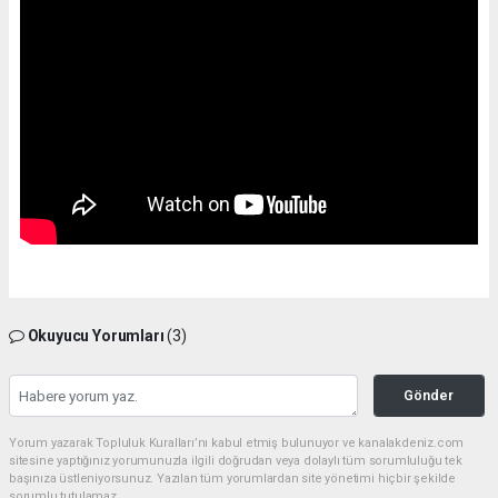
Okuyucu Yorumları
(3)
Gönder
Yorum yazarak Topluluk Kuralları’nı kabul etmiş bulunuyor ve kanalakdeniz.com
sitesine yaptığınız yorumunuzla ilgili doğrudan veya dolaylı tüm sorumluluğu tek
başınıza üstleniyorsunuz. Yazılan tüm yorumlardan site yönetimi hiçbir şekilde
sorumlu tutulamaz.