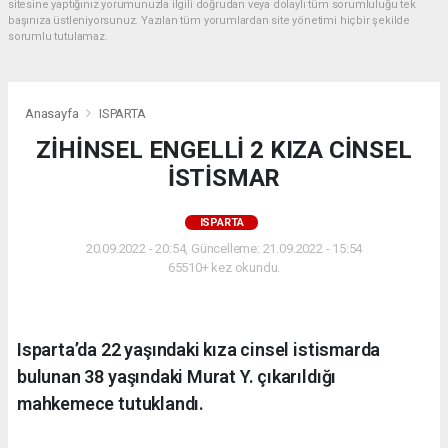
sitesine yaptığınız yorumunuzla ilgili doğrudan veya dolaylı tüm sorumluluğu tek
başınıza üstleniyorsunuz. Yazılan tüm yorumlardan site yönetimi hiçbir şekilde
sorumlu tutulamaz.
Anasayfa
ISPARTA
ZİHİNSEL ENGELLİ 2 KIZA CİNSEL
İSTİSMAR
ISPARTA
20.09.2022 - 20:54, Güncelleme: 21.09.2022 - 15:54
65510+ kez okundu.
Isparta’da 22 yaşındaki kıza cinsel istismarda
bulunan 38 yaşındaki Murat Y. çıkarıldığı
mahkemece tutuklandı.