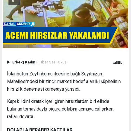
Erkek
|
Kadın
(Haberi Sesli Oku)
İstanbul'un Zeytinburnu ilçesine bağlı Seyitnizam
Mahallesi’ndeki bir zincir marketi hedef alan iki şüphelinin
hırsızlık denemesi kameraya yansıdı.
Kapı kilidini kırarak içeri giren hırsızlardan biri elinde
bulunan tornavidayla sigara dolabını açmaya çalışırken,
rafları devirdi.
DOLAPLA BERABER KAÇTILAR