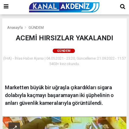
Anasayfa
GÜNDEM
ACEMİ HIRSIZLAR YAKALANDI
GÜNDEM
(İHA) - İhlas Haber Ajansı | 04.05.2021 - 23:20, Güncelleme: 21.09.2022 - 11:57
5403+ kez okundu.
Marketten büyük bir uğraşla çıkardıkları sigara
dolabıyla kaçmayı başaramayan iki şüphelinin o
anları güvenlik kameralarıyla görüntülendi.