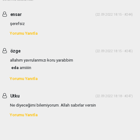
ensar
(22.09.2022 18:15 - #244)
şerefsiz
Yorumu Yanıtla
özge
(22.09.2022 18:15 - #245)
allahım yavrularımızı koru yarabbim
eda
amiiiin
Yorumu Yanıtla
Utku
(22.09.2022 18:18 - #247)
Ne diyeceğimi bilemiyorum. Allah sabırlar versin
Yorumu Yanıtla