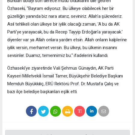
Bundan dolayı son derece mutlu olduklarını dile getiren
Özhaseki, "Bayram ediyoruz. Bu ülkeye olabilecek her bir
güzelliğin yanında biz nara atarız, seviniriz. Allah'a şükrederiz.
Asıl tehlikeli olan ülkeye bir iyilik olacağı zaman, 'A bu da AK
Parti'ye yarayacak, bu da Recep Tayyip Erdoğan'a yarayacak.'
diyenler var ya Allah onlara yardım etsin. Allah onların kalplerine
iyilik versin, merhamet versin. Bu ülkeyi, bu ülkenin insanını
sevsinler. Duamız, temennimiz bu." ifadelerini kullandı.
Özhaseki'ye ziyaretinde Vali Şehmus Günaydın, AK Parti
Kayseri Milletvekili İsmail Tamer, Büyükşehir Belediye Başkanı
Memduh Büyükkılıç, ERÜ Rektörü Prof. Dr. Mustafa Çalış ve
bazı ilçe belediye başkanları eşlik etti.