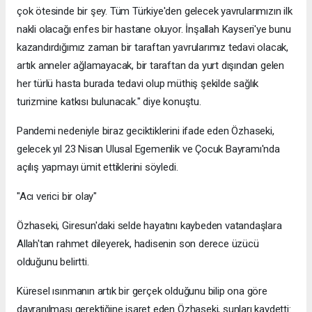
çok ötesinde bir şey. Tüm Türkiye'den gelecek yavrularımızın ilk
nakli olacağı enfes bir hastane oluyor. İnşallah Kayseri'ye bunu
kazandırdığımız zaman bir taraftan yavrularımız tedavi olacak,
artık anneler ağlamayacak, bir taraftan da yurt dışından gelen
her türlü hasta burada tedavi olup müthiş şekilde sağlık
turizmine katkısı bulunacak." diye konuştu.
Pandemi nedeniyle biraz geciktiklerini ifade eden Özhaseki,
gelecek yıl 23 Nisan Ulusal Egemenlik ve Çocuk Bayramı'nda
açılış yapmayı ümit ettiklerini söyledi.
"Acı verici bir olay"
Özhaseki, Giresun'daki selde hayatını kaybeden vatandaşlara
Allah'tan rahmet dileyerek, hadisenin son derece üzücü
olduğunu belirtti.
Küresel ısınmanın artık bir gerçek olduğunu bilip ona göre
davranılması gerektiğine işaret eden Özhaseki, şunları kaydetti: