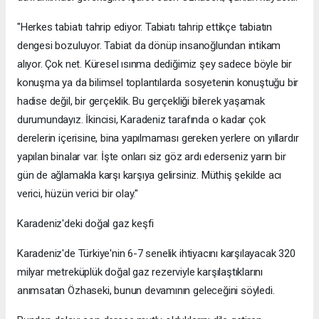
"Herkes tabiatı tahrip ediyor. Tabiatı tahrip ettikçe tabiatın
dengesi bozuluyor. Tabiat da dönüp insanoğlundan intikam
alıyor. Çok net. Küresel ısınma dediğimiz şey sadece böyle bir
konuşma ya da bilimsel toplantılarda sosyetenin konuştuğu bir
hadise değil, bir gerçeklik. Bu gerçekliği bilerek yaşamak
durumundayız. İkincisi, Karadeniz tarafında o kadar çok
derelerin içerisine, bina yapılmaması gereken yerlere on yıllardır
yapılan binalar var. İşte onları siz göz ardı ederseniz yarın bir
gün de ağlamakla karşı karşıya gelirsiniz. Müthiş şekilde acı
verici, hüzün verici bir olay."
Karadeniz'deki doğal gaz keşfi
Karadeniz'de Türkiye'nin 6-7 senelik ihtiyacını karşılayacak 320
milyar metreküplük doğal gaz rezerviyle karşılaştıklarını
anımsatan Özhaseki, bunun devamının geleceğini söyledi.