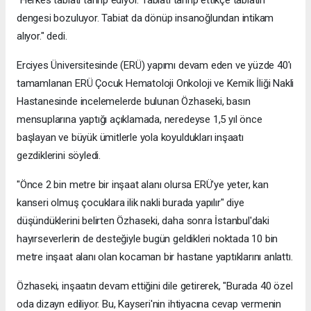
"Herkes tabiatı tahrip ediyor. Tabiatı tahrip ettikçe tabiatın
dengesi bozuluyor. Tabiat da dönüp insanoğlundan intikam
alıyor." dedi.
Erciyes Üniversitesinde (ERÜ) yapımı devam eden ve yüzde 40'ı
tamamlanan ERÜ Çocuk Hematoloji Onkoloji ve Kemik İliği Nakli
Hastanesinde incelemelerde bulunan Özhaseki, basın
mensuplarına yaptığı açıklamada, neredeyse 1,5 yıl önce
başlayan ve büyük ümitlerle yola koyuldukları inşaatı
gezdiklerini söyledi.
"Önce 2 bin metre bir inşaat alanı olursa ERÜ'ye yeter, kan
kanseri olmuş çocuklara ilik nakli burada yapılır" diye
düşündüklerini belirten Özhaseki, daha sonra İstanbul'daki
hayırseverlerin de desteğiyle bugün geldikleri noktada 10 bin
metre inşaat alanı olan kocaman bir hastane yaptıklarını anlattı.
Özhaseki, inşaatın devam ettiğini dile getirerek, "Burada 40 özel
oda dizayn ediliyor. Bu, Kayseri'nin ihtiyacına cevap vermenin