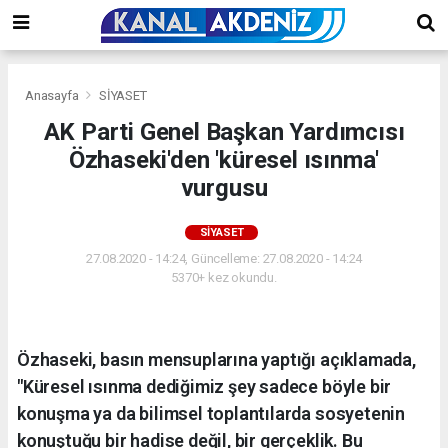
Anasayfa
SİYASET
AK Parti Genel Başkan Yardımcısı
Özhaseki'den 'küresel ısınma'
vurgusu
SİYASET
27.08.2020 - 14:24, Güncelleme: 27.08.2020 - 14:24
5370+ kez okundu.
Özhaseki, basın mensuplarına yaptığı açıklamada,
"Küresel ısınma dediğimiz şey sadece böyle bir
konuşma ya da bilimsel toplantılarda sosyetenin
konuştuğu bir hadise değil, bir gerçeklik. Bu