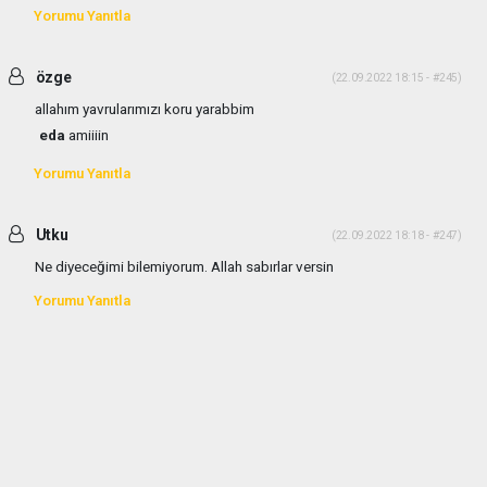
Yorumu Yanıtla
özge
(22.09.2022 18:15 - #245)
allahım yavrularımızı koru yarabbim
eda
amiiiin
Yorumu Yanıtla
Utku
(22.09.2022 18:18 - #247)
Ne diyeceğimi bilemiyorum. Allah sabırlar versin
Yorumu Yanıtla
haber paketi
haber scripti
haber yazılımı
Tüm hakları saklı tutulmaktadır.Copyright 2026©
Haber Yazılımı:
Web Aksiyon ®