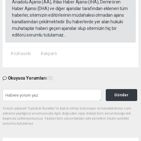
Anadolu Ajansı (AA), İhlas Haber Ajansı (İHA), Demirören
Haber Ajansı (DHA) ve diğer ajanslar tarafından eklenen tüm
haberler, sitemizin editörlerinin müdahalesi olmadan ajans
kanallarından çekilmektedir. Bu haberlerde yer alan hukuki
muhataplar haberi geçen ajanslar olup sitemizin hiç bir
editörü sorumlu tutulamaz...
#özhaseki
#akparti
Okuyucu Yorumları
(0)
Gönder
Yorum yazarak Topluluk Kuralları’nı kabul etmiş bulunuyor ve kanalakdeniz.com
sitesine yaptığınız yorumunuzla ilgili doğrudan veya dolaylı tüm sorumluluğu tek
başınıza üstleniyorsunuz. Yazılan tüm yorumlardan site yönetimi hiçbir şekilde
sorumlu tutulamaz.