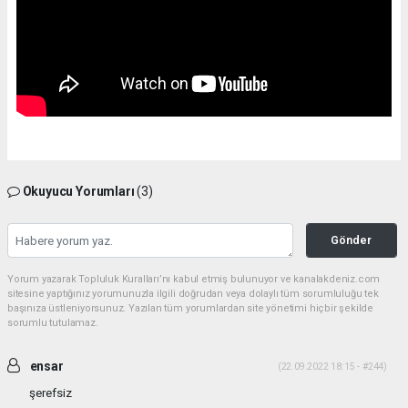
Okuyucu Yorumları
(3)
Gönder
Yorum yazarak Topluluk Kuralları’nı kabul etmiş bulunuyor ve kanalakdeniz.com
sitesine yaptığınız yorumunuzla ilgili doğrudan veya dolaylı tüm sorumluluğu tek
başınıza üstleniyorsunuz. Yazılan tüm yorumlardan site yönetimi hiçbir şekilde
sorumlu tutulamaz.
ensar
(22.09.2022 18:15 - #244)
şerefsiz