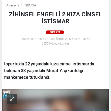
Anasayfa
ISPARTA
ZİHİNSEL ENGELLİ 2 KIZA CİNSEL
İSTİSMAR
ISPARTA
20.09.2022 - 20:54, Güncelleme: 21.09.2022 - 15:54
65509+ kez okundu.
Isparta’da 22 yaşındaki kıza cinsel istismarda
bulunan 38 yaşındaki Murat Y. çıkarıldığı
mahkemece tutuklandı.