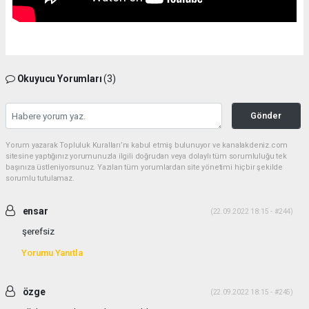
Okuyucu Yorumları
(3)
Gönder
Yorum yazarak Topluluk Kuralları’nı kabul etmiş bulunuyor ve kanalakdeniz.com
sitesine yaptığınız yorumunuzla ilgili doğrudan veya dolaylı tüm sorumluluğu tek
başınıza üstleniyorsunuz. Yazılan tüm yorumlardan site yönetimi hiçbir şekilde
sorumlu tutulamaz.
ensar
(22.09.2022 18:15 - #244)
şerefsiz
Yorumu Yanıtla
özge
(22.09.2022 18:15 - #245)