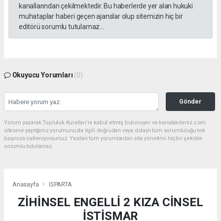
kanallarından çekilmektedir. Bu haberlerde yer alan hukuki
muhataplar haberi geçen ajanslar olup sitemizin hiç bir
editörü sorumlu tutulamaz...
Okuyucu Yorumları
(0)
Gönder
Yorum yazarak Topluluk Kuralları’nı kabul etmiş bulunuyor ve kanalakdeniz.com
sitesine yaptığınız yorumunuzla ilgili doğrudan veya dolaylı tüm sorumluluğu tek
başınıza üstleniyorsunuz. Yazılan tüm yorumlardan site yönetimi hiçbir şekilde
sorumlu tutulamaz.
Anasayfa
ISPARTA
ZİHİNSEL ENGELLİ 2 KIZA CİNSEL
İSTİSMAR