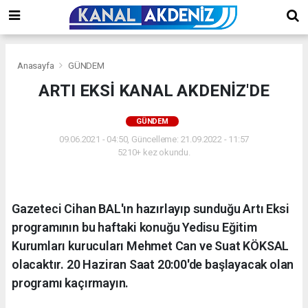
Anasayfa
GÜNDEM
ARTI EKSİ KANAL AKDENİZ'DE
GÜNDEM
09.06.2021 - 04:50, Güncelleme: 21.09.2022 - 11:57
5210+ kez okundu.
Gazeteci Cihan BAL'ın hazırlayıp sunduğu Artı Eksi
programının bu haftaki konuğu Yedisu Eğitim
Kurumları kurucuları Mehmet Can ve Suat KÖKSAL
olacaktır. 20 Haziran Saat 20:00'de başlayacak olan
programı kaçırmayın.