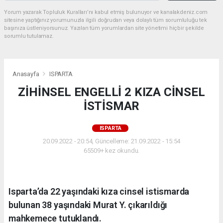
Yorum yazarak Topluluk Kuralları’nı kabul etmiş bulunuyor ve kanalakdeniz.com
sitesine yaptığınız yorumunuzla ilgili doğrudan veya dolaylı tüm sorumluluğu tek
başınıza üstleniyorsunuz. Yazılan tüm yorumlardan site yönetimi hiçbir şekilde
sorumlu tutulamaz.
Anasayfa
ISPARTA
ZİHİNSEL ENGELLİ 2 KIZA CİNSEL
İSTİSMAR
ISPARTA
20.09.2022 - 20:54, Güncelleme: 21.09.2022 - 15:54
65509+ kez okundu.
Isparta’da 22 yaşındaki kıza cinsel istismarda
bulunan 38 yaşındaki Murat Y. çıkarıldığı
mahkemece tutuklandı.