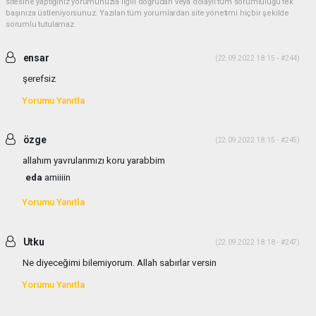
sitesine yaptığınız yorumunuzla ilgili doğrudan veya dolaylı tüm sorumluluğu tek
başınıza üstleniyorsunuz. Yazılan tüm yorumlardan site yönetimi hiçbir şekilde
sorumlu tutulamaz.
ensar
(22.09.2022 18:15 - #244)
şerefsiz
Yorumu Yanıtla
özge
(22.09.2022 18:15 - #245)
allahım yavrularımızı koru yarabbim
eda
amiiiin
Yorumu Yanıtla
Utku
(22.09.2022 18:18 - #247)
Ne diyeceğimi bilemiyorum. Allah sabırlar versin
Yorumu Yanıtla