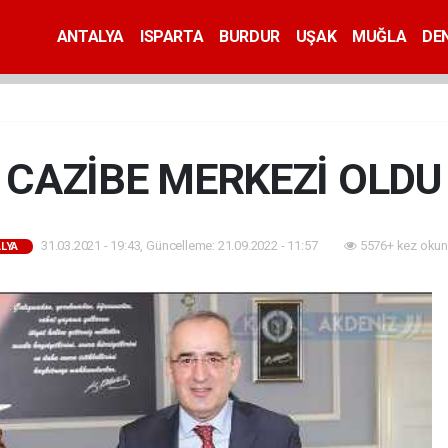
ANTALYA
ISPARTA
BURDUR
UŞAK
MUĞLA
DEN
CAZİBE MERKEZİ OLDU
31.03.2021 - 19:43, Güncelleme: 21.09.2022 - 11:57
5576+ kez okun
LYA