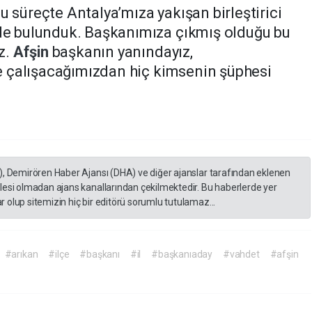
u süreçte Antalya’mıza yakışan birleştirici
nde bulunduk.
Başkanımıza çıkmış olduğu bu
uz.
Afşin
başkanın yanındayız,
nde çalışacağımızdan hiç kimsenin şüphesi
), Demirören Haber Ajansı (DHA) ve diğer ajanslar tarafından eklenen
lesi olmadan ajans kanallarından çekilmektedir. Bu haberlerde yer
 olup sitemizin hiç bir editörü sorumlu tutulamaz...
#arıkan
#ilçe
#başkanı
#il
#başkanıaday
#vahdet
#afşin