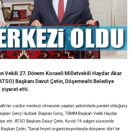
n Vekili 27. Dönem Kocaeli Milletvekili Haydar Akar
 ATSO) Başkanı Davut Çetin, Döşemealtı Belediye
iyaret etti.
ı'nın cazibe merkezi olmasının yapılan yatırımlarla paralel olduğunu
Başkan Genç'i kutladı. Başkan Genç, TBMM Başkan Vekili Haydar
diye etti. ATSO Başkanı Davut Çetin, Kovid-19 salgını sürecinde
di. Başkan Çetin, “Sanal heyet organizasyonlarıyla dünyanın dört bir