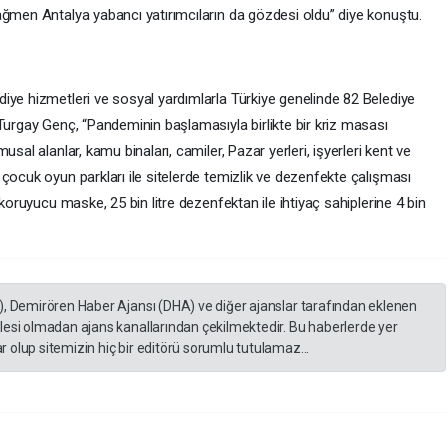
ağmen Antalya yabancı yatırımcıların da gözdesi oldu” diye konuştu.
iye hizmetleri ve sosyal yardımlarla Türkiye genelinde 82 Belediye
Turgay Genç, “Pandeminin başlamasıyla birlikte bir kriz masası
sal alanlar, kamu binaları, camiler, Pazar yerleri, işyerleri kent ve
çocuk oyun parkları ile sitelerde temizlik ve dezenfekte çalışması
 koruyucu maske, 25 bin litre dezenfektan ile ihtiyaç sahiplerine 4 bin
), Demirören Haber Ajansı (DHA) ve diğer ajanslar tarafından eklenen
lesi olmadan ajans kanallarından çekilmektedir. Bu haberlerde yer
 olup sitemizin hiç bir editörü sorumlu tutulamaz...