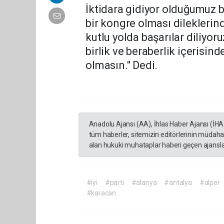
İktidara gidiyor olduğumuz b
bir kongre olması dilekleri
kutlu yolda başarılar diliyor
birlik ve beraberlik içerisi
olmasın." Dedi.
Anadolu Ajansı (AA), İhlas Haber Ajansı (İHA
tüm haberler, sitemizin editörlerinin müdaha
alan hukuki muhataplar haberi geçen ajanslar
#iyi
#parti
#alanya
#antalya
#alper
#karacan