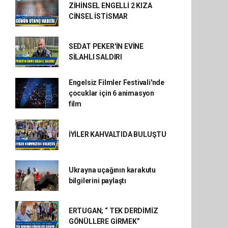
ZİHİNSEL ENGELLİ 2 KIZA
CİNSEL İSTİSMAR
SEDAT PEKER'İN EVİNE
SİLAHLI SALDIRI
Engelsiz Filmler Festivali'nde
çocuklar için 6 animasyon
film
İYİLER KAHVALTIDA BULUŞTU
Ukrayna uçağının karakutu
bilgilerini paylaştı
ERTUGAN; “ TEK DERDİMİZ
GÖNÜLLERE GİRMEK”