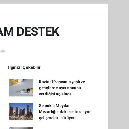
AM DESTEK
ndu.
İlginizi Çekebilir
Kovid-19 aşısının yaşlı ve
gençlerde aynı sonucu
verdiğini açıkladı
Selçuklu Meydan
Mezarlığı'ndaki restorasyon
çalışmaları sürüyor