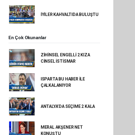
İYİLER KAHVALTIDA BULUŞTU
En Çok Okunanlar
ZİHİNSEL ENGELLİ 2 KIZA
CİNSEL İSTİSMAR
ISPARTA BU HABER İLE
ÇALKALANIYOR
ANTALYA’DA SEÇİME 2 KALA
MERAL AKŞENER NET
KONUŞTU