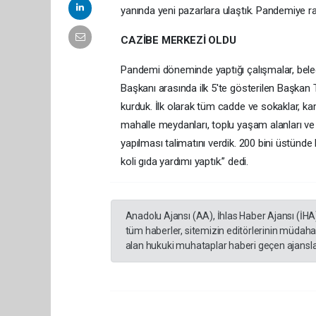
yanında yeni pazarlara ulaştık. Pandemiye r
CAZİBE MERKEZİ OLDU
Pandemi döneminde yaptığı çalışmalar, beled
Başkanı arasında ilk 5'te gösterilen Başkan 
kurduk. İlk olarak tüm cadde ve sokaklar, kamu
mahalle meydanları, toplu yaşam alanları ve 
yapılması talimatını verdik. 200 bini üstünde
koli gıda yardımı yaptık.” dedi.
Anadolu Ajansı (AA), İhlas Haber Ajansı (İHA
tüm haberler, sitemizin editörlerinin müdaha
alan hukuki muhataplar haberi geçen ajanslar