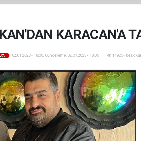
IKAN'DAN KARACAN'A T
02.01.2023 - 18:00, Güncelleme: 02.01.2023 - 18:05
14925+ kez oku
LYA