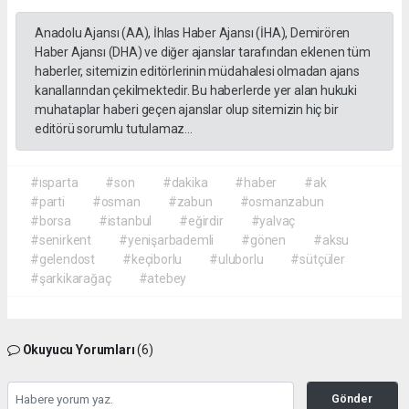
Anadolu Ajansı (AA), İhlas Haber Ajansı (İHA), Demirören
Haber Ajansı (DHA) ve diğer ajanslar tarafından eklenen tüm
haberler, sitemizin editörlerinin müdahalesi olmadan ajans
kanallarından çekilmektedir. Bu haberlerde yer alan hukuki
muhataplar haberi geçen ajanslar olup sitemizin hiç bir
editörü sorumlu tutulamaz...
#ısparta
#son
#dakika
#haber
#ak
#parti
#osman
#zabun
#osmanzabun
#borsa
#istanbul
#eğirdir
#yalvaç
#senirkent
#yenişarbademli
#gönen
#aksu
#gelendost
#keçiborlu
#uluborlu
#sütçüler
#şarkikarağaç
#atebey
Okuyucu Yorumları
(6)
Gönder