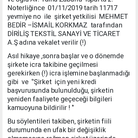
Noterliğince 01/11/2019 tarih 11717
yevmiye no ile şirket yetkilisi MEHMET
BEDİR –İSMAİL KORKMAZ tarafından
DİRİLİŞ TEKSTİL SANAYİ VE TİCARET
A.Ş adına vekalet verilir (!)
Asıl hikaye ,sonra başlar ve o dönemde
şirkete icra takibine geçilmesi
gerekirken (!) icra işlemine başlanmadığı
gibi ve ‘’Şirket için yeni kredi
başvurusunda bulunulduğu, şirketin
yeniden faaliyete geçeceği bilgileri
kamuoyuna bildirilir ! ‘’
Bu söylentileri takiben, şirketin fiili
durumunda en ufak bir değişiklik