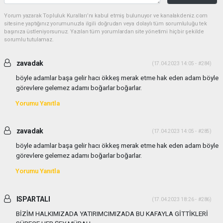
Yorum yazarak Topluluk Kuralları’nı kabul etmiş bulunuyor ve kanalakdeniz.com
sitesine yaptığınız yorumunuzla ilgili doğrudan veya dolaylı tüm sorumluluğu tek
başınıza üstleniyorsunuz. Yazılan tüm yorumlardan site yönetimi hiçbir şekilde
sorumlu tutulamaz.
zavadak
(17.04.2023 14:05 - #284)
böyle adamlar başa gelir hacı ökkeş merak etme hak eden adam böyle
görevlere gelemez adamı boğarlar boğarlar.
Yorumu Yanıtla
zavadak
(17.04.2023 14:05 - #285)
böyle adamlar başa gelir hacı ökkeş merak etme hak eden adam böyle
görevlere gelemez adamı boğarlar boğarlar.
Yorumu Yanıtla
ISPARTALI
(17.04.2023 18:26 - #286)
BİZİM HALKIMIZADA YATIRIMCIMIZADA BU KAFAYLA GİTTİKLERİ