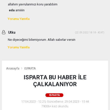
allahım yavrularımızı koru yarabbim
eda
amiiiin
Yorumu Yanıtla
Utku
(22.09.2022 18:18 - #247)
Ne diyeceğimi bilemiyorum. Allah sabırlar versin
Yorumu Yanıtla
Anasayfa
ISPARTA
ISPARTA BU HABER İLE
ÇALKALANIYOR
ISPARTA
17.04.2023 - 12:25, Güncelleme: 29.04.2023 - 15:44
79006+ kez okundu.