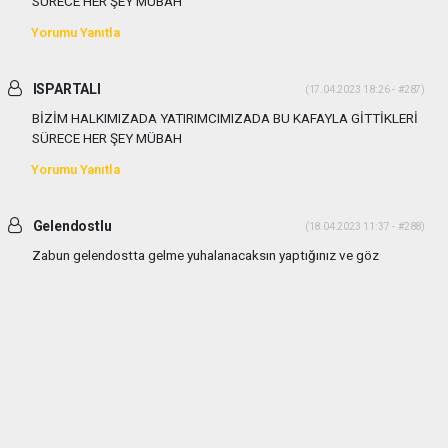
SÜRECE HER ŞEY MÜBAH
Yorumu Yanıtla
ISPARTALI
(17.04.2023 18:26 - #287)
BİZİM HALKIMIZADA YATIRIMCIMIZADA BU KAFAYLA GİTTİKLERİ
SÜRECE HER ŞEY MÜBAH
Yorumu Yanıtla
Gelendostlu
(18.04.2023 11:37 - #288)
Zabun gelendostta gelme yuhalanacaksın yaptığınız ve göz
yumdugunuz olayların vebalini bu halk size sandıkta soracaktır..
Yorumu Yanıtla
Gelendostlu
(18.04.2023 11:37 - #289)
Zabun gelendostta gelme yuhalanacaksın yaptığınız ve göz
yumdugunuz olayların vebalini bu halk size sandıkta soracaktır..
Yorumu Yanıtla