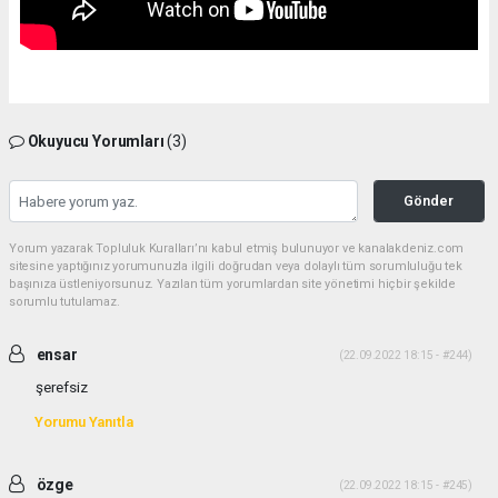
Okuyucu Yorumları
(3)
Gönder
Yorum yazarak Topluluk Kuralları’nı kabul etmiş bulunuyor ve kanalakdeniz.com
sitesine yaptığınız yorumunuzla ilgili doğrudan veya dolaylı tüm sorumluluğu tek
başınıza üstleniyorsunuz. Yazılan tüm yorumlardan site yönetimi hiçbir şekilde
sorumlu tutulamaz.
ensar
(22.09.2022 18:15 - #244)
şerefsiz
Yorumu Yanıtla
özge
(22.09.2022 18:15 - #245)