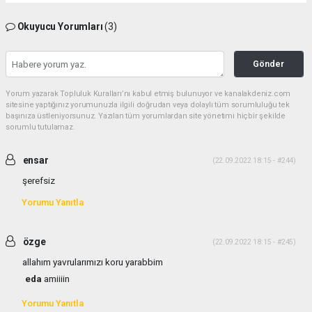
Okuyucu Yorumları
(3)
Gönder
Yorum yazarak Topluluk Kuralları’nı kabul etmiş bulunuyor ve kanalakdeniz.com
sitesine yaptığınız yorumunuzla ilgili doğrudan veya dolaylı tüm sorumluluğu tek
başınıza üstleniyorsunuz. Yazılan tüm yorumlardan site yönetimi hiçbir şekilde
sorumlu tutulamaz.
ensar
(22.09.2022 18:15 - #244)
şerefsiz
Yorumu Yanıtla
özge
(22.09.2022 18:15 - #245)
allahım yavrularımızı koru yarabbim
eda
amiiiin
Yorumu Yanıtla