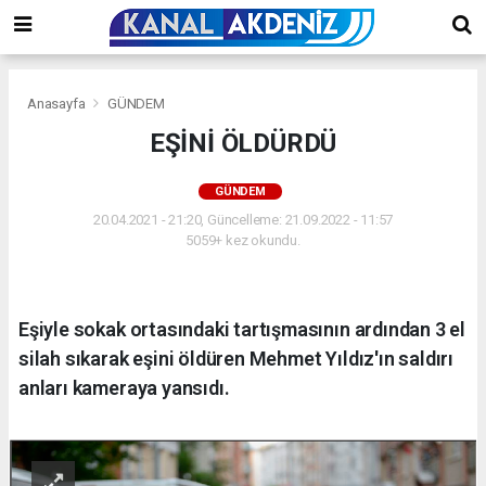
Anasayfa
GÜNDEM
EŞİNİ ÖLDÜRDÜ
GÜNDEM
20.04.2021 - 21:20, Güncelleme: 21.09.2022 - 11:57
5059+ kez okundu.
Eşiyle sokak ortasındaki tartışmasının ardından 3 el
silah sıkarak eşini öldüren Mehmet Yıldız'ın saldırı
anları kameraya yansıdı.