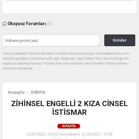
Okuyucu Yorumları
(0)
Gönder
Yorum yazarak Topluluk Kuralları’nı kabul etmiş bulunuyor ve kanalakdeniz.com
sitesine yaptığınız yorumunuzla ilgili doğrudan veya dolaylı tüm sorumluluğu tek
başınıza üstleniyorsunuz. Yazılan tüm yorumlardan site yönetimi hiçbir şekilde
sorumlu tutulamaz.
Anasayfa
ISPARTA
ZİHİNSEL ENGELLİ 2 KIZA CİNSEL
İSTİSMAR
ISPARTA
20.09.2022 - 20:54, Güncelleme: 21.09.2022 - 15:54