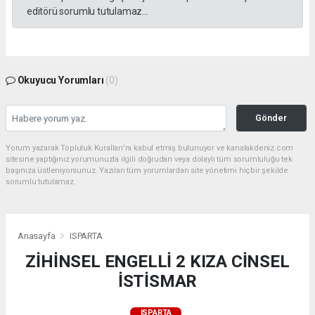
editörü sorumlu tutulamaz...
Okuyucu Yorumları
(0)
Gönder
Yorum yazarak Topluluk Kuralları’nı kabul etmiş bulunuyor ve kanalakdeniz.com
sitesine yaptığınız yorumunuzla ilgili doğrudan veya dolaylı tüm sorumluluğu tek
başınıza üstleniyorsunuz. Yazılan tüm yorumlardan site yönetimi hiçbir şekilde
sorumlu tutulamaz.
Anasayfa
ISPARTA
ZİHİNSEL ENGELLİ 2 KIZA CİNSEL
İSTİSMAR
ISPARTA