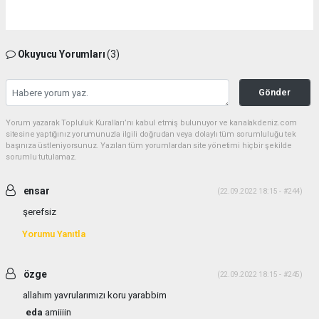
Okuyucu Yorumları
(3)
Gönder
Yorum yazarak Topluluk Kuralları’nı kabul etmiş bulunuyor ve kanalakdeniz.com
sitesine yaptığınız yorumunuzla ilgili doğrudan veya dolaylı tüm sorumluluğu tek
başınıza üstleniyorsunuz. Yazılan tüm yorumlardan site yönetimi hiçbir şekilde
sorumlu tutulamaz.
ensar
(22.09.2022 18:15 - #244)
şerefsiz
Yorumu Yanıtla
özge
(22.09.2022 18:15 - #245)
allahım yavrularımızı koru yarabbim
eda
amiiiin