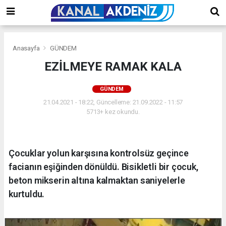
Anasayfa
GÜNDEM
EZİLMEYE RAMAK KALA
GÜNDEM
21.04.2021 - 18:22, Güncelleme: 21.09.2022 - 11:57
5713+ kez okundu.
Çocuklar yolun karşısına kontrolsüz geçince
facianın eşiğinden dönüldü. Bisikletli bir çocuk,
beton mikserin altına kalmaktan saniyelerle
kurtuldu.