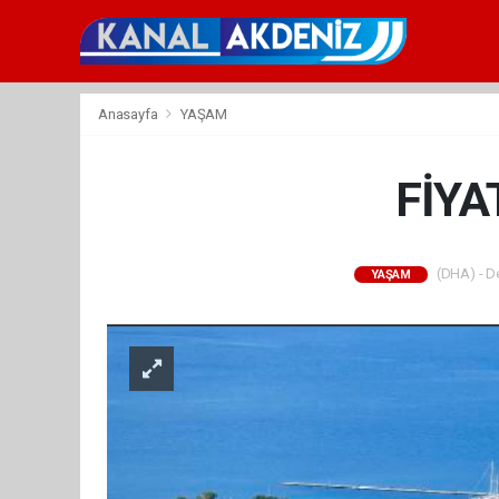
Anasayfa
YAŞAM
FİYA
(DHA) - De
YAŞAM