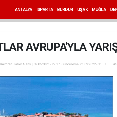
ANTALYA
ISPARTA
BURDUR
UŞAK
MUĞLA
DEN
TLAR AVRUPA'YLA YARI
mirören Haber Ajansı | 02.05.2021 - 22:17, Güncelleme: 21.09.2022 - 11:57