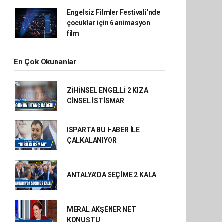
Engelsiz Filmler Festivali'nde
çocuklar için 6 animasyon
film
En Çok Okunanlar
ZİHİNSEL ENGELLİ 2 KIZA
CİNSEL İSTİSMAR
ISPARTA BU HABER İLE
ÇALKALANIYOR
ANTALYA’DA SEÇİME 2 KALA
MERAL AKŞENER NET
KONUŞTU