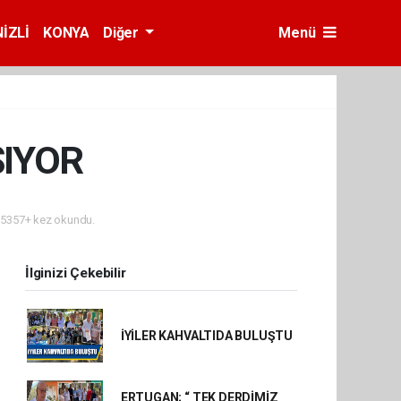
İZLİ
KONYA
Diğer
Menü
ŞIYOR
5357+ kez okundu.
İlginizi Çekebilir
İYİLER KAHVALTIDA BULUŞTU
ERTUGAN; “ TEK DERDİMİZ