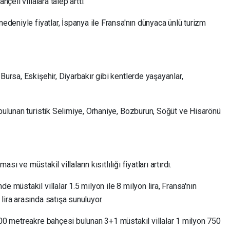
çeli villalara talep arttı.
nedeniyle fiyatlar, İspanya ile Fransa'nın dünyaca ünlü turizm
Bursa, Eskişehir, Diyarbakır gibi kentlerde yaşayanlar,
 bulunan turistik Selimiye, Orhaniye, Bozburun, Söğüt ve Hisarönü
ası ve müstakil villaların kısıtlılığı fiyatları artırdı.
e müstakil villalar 1.5 milyon ile 8 milyon lira, Fransa'nın
lira arasında satışa sunuluyor.
400 metreakre bahçesi bulunan 3+1 müstakil villalar 1 milyon 750