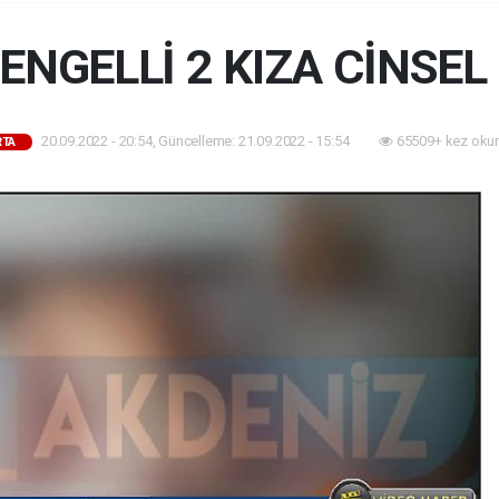
 ENGELLİ 2 KIZA CİNSEL
20.09.2022 - 20:54, Güncelleme: 21.09.2022 - 15:54
65509+ kez oku
RTA