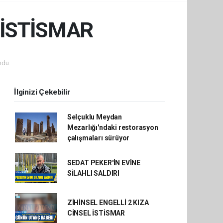
 İSTİSMAR
ndu.
İlginizi Çekebilir
Selçuklu Meydan
Mezarlığı'ndaki restorasyon
çalışmaları sürüyor
SEDAT PEKER'İN EVİNE
SİLAHLI SALDIRI
ZİHİNSEL ENGELLİ 2 KIZA
CİNSEL İSTİSMAR