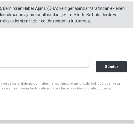
), Demirören Haber Ajansı (DHA) ve diğer ajanslar tarafından eklenen
lesi olmadan ajans kanallarından çekilmektedir. Bu haberlerde yer
 olup sitemizin hiç bir editörü sorumlu tutulamaz...
Gönder
nuyor ve kanalakdeniz.com sitesine yaptığınız yorumunuzla ilgili doğrudan veya
. Yazılan tüm yorumlardan site yönetimi hiçbir şekilde sorumlu tutulamaz.