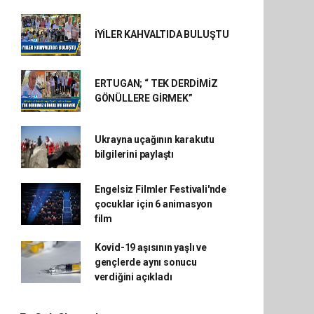
İYİLER KAHVALTIDA BULUŞTU
ERTUGAN; “ TEK DERDİMİZ
GÖNÜLLERE GİRMEK”
Ukrayna uçağının karakutu
bilgilerini paylaştı
Engelsiz Filmler Festivali'nde
çocuklar için 6 animasyon
film
Kovid-19 aşısının yaşlı ve
gençlerde aynı sonucu
verdiğini açıkladı