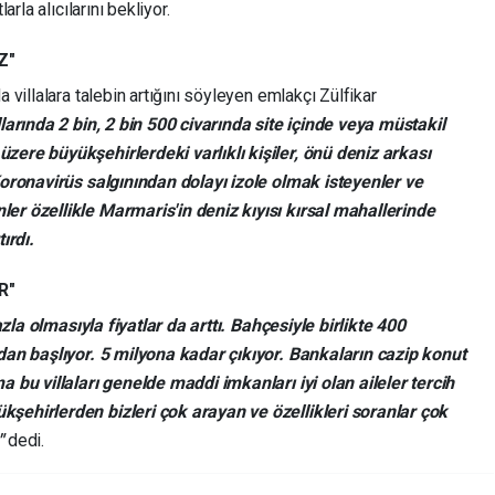
arla alıcılarını bekliyor.
Z"
 villalara talebin artığını söyleyen emlakçı Zülfikar
llarında 2 bin, 2 bin 500 civarında site içinde veya müstakil
zere büyükşehirlerdeki varlıklı kişiler, önü deniz arkası
 Koronavirüs salgınından dolayı izole olmak isteyenler ve
er özellikle Marmaris'in deniz kıyısı kırsal mahallerinde
ırdı.
R"
fazla olmasıyla fiyatlar da arttı. Bahçesiyle birlikte 400
adan başlıyor. 5 milyona kadar çıkıyor. Bankaların cazip konut
a bu villaları genelde maddi imkanları iyi olan aileler tercih
kşehirlerden bizleri çok arayan ve özellikleri soranlar çok
."
dedi.