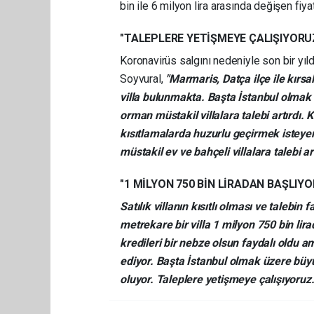
bin ile 6 milyon lira arasında değişen fiyatl
"TALEPLERE YETİŞMEYE ÇALIŞIYORU
Koronavirüs salgını nedeniyle son bir yılda
Soyvural,
"Marmaris, Datça ilçe ile kırsa
villa bulunmakta. Başta İstanbul olmak ü
orman müstakil villalara talebi artırdı.
kısıtlamalarda huzurlu geçirmek isteyenl
müstakil ev ve bahçeli villalara talebi art
"1 MİLYON 750 BİN LİRADAN BAŞLIYO
Satılık villanın kısıtlı olması ve talebin 
metrekare bir villa 1 milyon 750 bin lir
kredileri bir nebze olsun faydalı oldu am
ediyor. Başta İstanbul olmak üzere büyü
oluyor. Taleplere yetişmeye çalışıyoruz