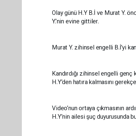
Olay günü H.Y B.İ ve Murat Y. ön
Y.’nin evine gittiler.
Murat Y. zihinsel engelli B.İ’yi kan
Kandırdığı zihinsel engelli genç kı
H.Y’den hatıra kalmasını gerekçe 
Video’nun ortaya çıkmasının ardı
H.Y’nin ailesi şuç duyurusunda b