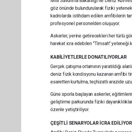
Milli Savunma Bakanlığı ile Deniz Kuvvetle
göz önünde bulundurularak fiziki yetenekl
kadrolarda istihdam edilen amfibilerin t
profesyonel personelden oluşuyor.
Askerler, yerine getirecekleri her türlü g
harekat icra edebilen "Timsah" yeteneği k
KABİLİYETLERLE DONATILIYORLAR
Gerçek çatışma ortamının yaratıldığı ala
deniz fizik kondisyonu kazanan amfibi timl
esaretten kurtulma, teçhizatlı arazide uzu
Güne sporla başlayan askerler, eğitimleri
geliştirme parkurunda fiziki dayanıklılıkla
özenle yetiştiriliyor.
ÇEŞİTLİ SENARYOLAR İCRA EDİLİYOR