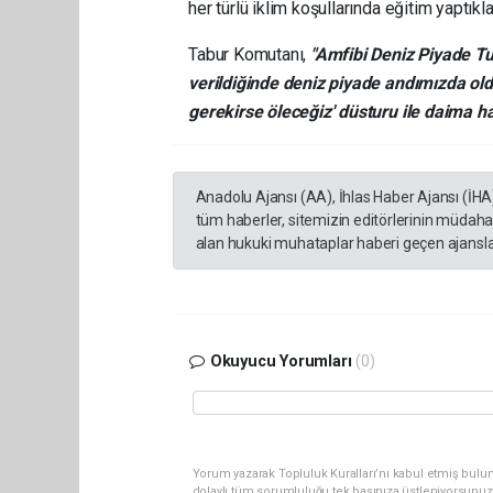
her türlü iklim koşullarında eğitim yaptıklar
Tabur Komutanı,
"Amfibi Deniz Piyade Tu
verildiğinde deniz piyade andımızda oldu
gerekirse öleceğiz' düsturu ile daima ha
Anadolu Ajansı (AA), İhlas Haber Ajansı (İHA
tüm haberler, sitemizin editörlerinin müdaha
alan hukuki muhataplar haberi geçen ajanslar
Okuyucu Yorumları
(0)
Yorum yazarak Topluluk Kuralları’nı kabul etmiş bulu
dolaylı tüm sorumluluğu tek başınıza üstleniyorsunuz