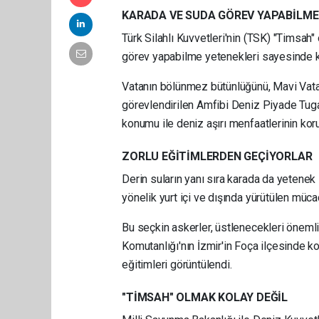
KARADA VE SUDA GÖREV YAPABİLME
Türk Silahlı Kuvvetleri'nin (TSK) "Timsah"
görev yapabilme yetenekleri sayesinde kri
Vatanın bölünmez bütünlüğünü, Mavi Vatan
görevlendirilen Amfibi Deniz Piyade Tugay 
konumu ile deniz aşırı menfaatlerinin kor
ZORLU EĞİTİMLERDEN GEÇİYORLAR
Derin suların yanı sıra karada da yetenek 
yönelik yurt içi ve dışında yürütülen müc
Bu seçkin askerler, üstlenecekleri önemli
Komutanlığı'nın İzmir'in Foça ilçesinde k
eğitimleri görüntülendi.
"TİMSAH" OLMAK KOLAY DEĞİL