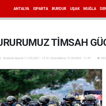
ANTALYA
ISPARTA
BURDUR
UŞAK
MUĞLA
DEN
URURUMUZ TİMSAH GÜ
 - Anadolu Ajansı | 11.05.2021 - 15:12, Güncelleme: 21.09.2022 - 11:57
545