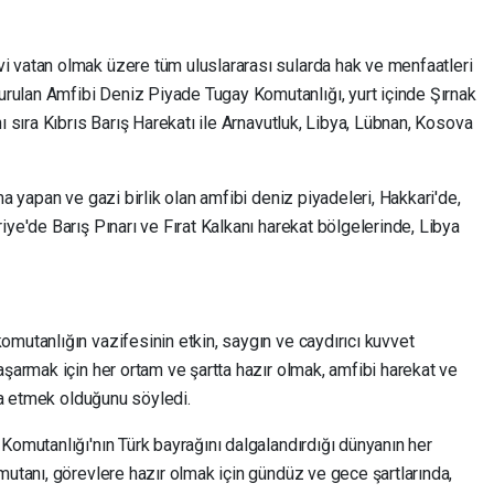
 vatan olmak üzere tüm uluslararası sularda hak ve menfaatleri
ulan Amfibi Deniz Piyade Tugay Komutanlığı, yurt içinde Şırnak
ı sıra Kıbrıs Barış Harekatı ile Arnavutluk, Libya, Lübnan, Kosova
ma yapan ve gazi birlik olan amfibi deniz piyadeleri, Hakkari'de,
iye'de Barış Pınarı ve Fırat Kalkanı harekat bölgelerinde, Libya
mutanlığın vazifesinin etkin, saygın ve caydırıcı kuvvet
aşarmak için her ortam ve şartta hazır olmak, amfibi harekat ve
cra etmek olduğunu söyledi.
Komutanlığı'nın Türk bayrağını dalgalandırdığı dünyanın her
mutanı, görevlere hazır olmak için gündüz ve gece şartlarında,