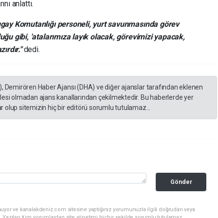
ını anlattı.
gay Komutanlığı personeli, yurt savunmasında görev
ğu gibi, 'atalarımıza layık olacak, görevimizi yapacak,
zırdır."
dedi.
), Demirören Haber Ajansı (DHA) ve diğer ajanslar tarafından eklenen
lesi olmadan ajans kanallarından çekilmektedir. Bu haberlerde yer
 olup sitemizin hiç bir editörü sorumlu tutulamaz...
Gönder
nuyor ve kanalakdeniz.com sitesine yaptığınız yorumunuzla ilgili doğrudan veya
. Yazılan tüm yorumlardan site yönetimi hiçbir şekilde sorumlu tutulamaz.