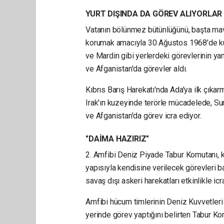
YURT DIŞINDA DA GÖREV ALIYORLAR
Vatanın bölünmez bütünlüğünü, başta mavi
korumak amacıyla 30 Ağustos 1968'de kur
ve Mardin gibi yerlerdeki görevlerinin yan
ve Afganistan'da görevler aldı.
Kıbrıs Barış Harekatı'nda Ada'ya ilk çıkar
Irak'ın kuzeyinde terörle mücadelede, Sur
ve Afganistan'da görev icra ediyor.
"DAİMA HAZIRIZ"
2. Amfibi Deniz Piyade Tabur Komutanı, ko
yapısıyla kendisine verilecek görevleri b
savaş dışı askeri harekatları etkinlikle i
Amfibi hücum timlerinin Deniz Kuvvetleri 
yerinde görev yaptığını belirten Tabur Ko