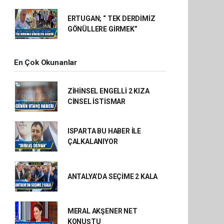
ERTUGAN; “ TEK DERDİMİZ
GÖNÜLLERE GİRMEK”
En Çok Okunanlar
ZİHİNSEL ENGELLİ 2 KIZA
CİNSEL İSTİSMAR
ISPARTA BU HABER İLE
ÇALKALANIYOR
ANTALYA’DA SEÇİME 2 KALA
MERAL AKŞENER NET
KONUŞTU