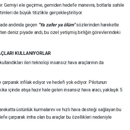
yor. Gemiyi ele geçirme, gemiden hedefe manevra, botlarla sahile
imleri de büyük titizlikle gerçekleştiriliyor.
iyade andında geçen
"Ya zafer ya ölüm"
sözlerinden hareketle
ten deniz piyade andı, bu özel yetişmiş birliğin görevlerindeki
AÇLARI KULLANIYORLAR
ullandıkları ileri teknoloji insansız hava araçlarının da
e çarparak infilak ediyor ve hedefi yok ediyor. Pilotunun
kika içinde atışa hazır hale gelen insansız hava aracı, yaklaşık 5
harekatta üstünlük kurmalarını ve hızlı hava desteği sağlayan bu
efe çarparak imha olan bu araçlar bu özellikleri nedeniyle