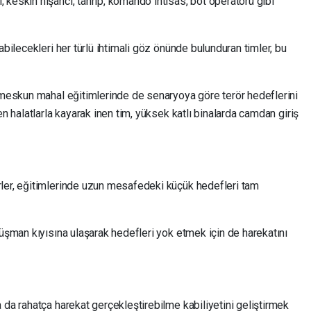
keskin nişancı, tahrip, komando ihtisas, bot operatörü gibi
abilecekleri her türlü ihtimali göz önünde bulunduran timler, bu
i meskun mahal eğitimlerinde de senaryoya göre terör hedeflerini
en halatlarla kayarak inen tim, yüksek katlı binalarda camdan giriş
ler, eğitimlerinde uzun mesafedeki küçük hedefleri tam
düşman kıyısına ulaşarak hedefleri yok etmek için de harekatını
 da rahatça harekat gerçekleştirebilme kabiliyetini geliştirmek