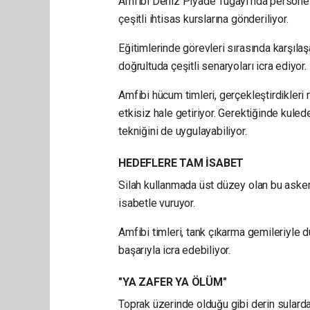
Amfibi Deniz Piyade Tugayı'nda personel, 
çeşitli ihtisas kurslarına gönderiliyor.
Eğitimlerinde görevleri sırasında karşılaş
doğrultuda çeşitli senaryoları icra ediyor.
Amfibi hücum timleri, gerçekleştirdikler
etkisiz hale getiriyor. Gerektiğinde kuled
tekniğini de uygulayabiliyor.
HEDEFLERE TAM İSABET
Silah kullanmada üst düzey olan bu asker
isabetle vuruyor.
Amfibi timleri, tank çıkarma gemileriyle 
başarıyla icra edebiliyor.
"YA ZAFER YA ÖLÜM"
Toprak üzerinde olduğu gibi derin sularda