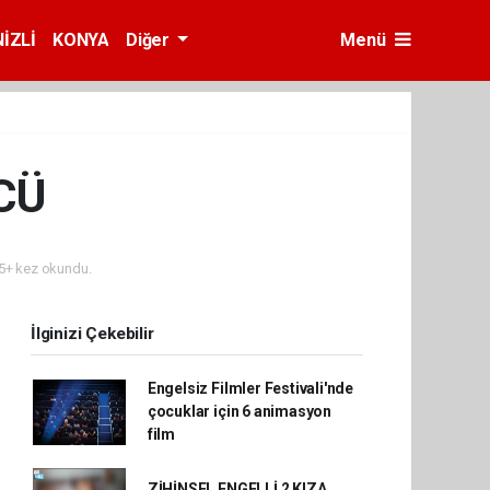
İZLİ
KONYA
Diğer
Menü
CÜ
5+ kez okundu.
İlginizi Çekebilir
Engelsiz Filmler Festivali'nde
çocuklar için 6 animasyon
film
ZİHİNSEL ENGELLİ 2 KIZA