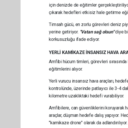
için denizde de eğitimler gerçekleştirili
çıkarak hedefleri etkisiz hale getirme eğit
Timsah gücü, en zorlu görevleri deniz p
yerine getiriyor.
"Vatan sağ olsun"
diye bi
korkusuzluğu ifade ediyor.
YERLİ KAMİKAZE İNSANSIZ HAVA AR
Amfibi hücum timleri, görevleri sırasında k
eğitimlerini alıyor.
Yerli vurucu insansız hava araçları, hedef
kontrolünde, üzerinde patlayıcı ile 3-4 da
kilometre uzaklıktaki hedefi vurabiliyor.
Amfibilere, can güvenliklerini koruyarak 
araçlar, düşman hedefe dalış yapıyor. Hed
"kamikaze drone" olarak da adlandırılıyor.