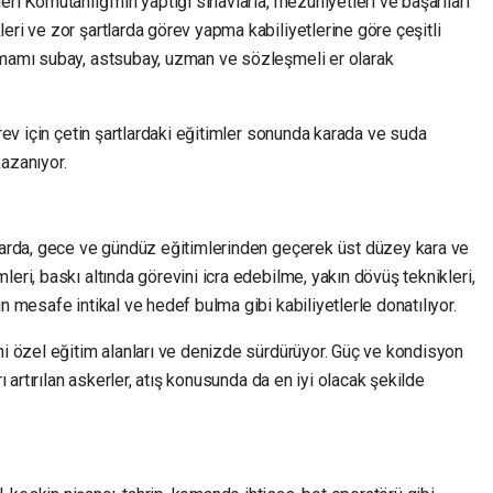
ri Komutanlığı'nın yaptığı sınavlarla, mezuniyetleri ve başarıları
eri ve zor şartlarda görev yapma kabiliyetlerine göre çeşitli
amamı subay, astsubay, uzman ve sözleşmeli er olarak
örev için çetin şartlardaki eğitimler sonunda karada ve suda
azanıyor.
nlarda, gece ve gündüz eğitimlerinden geçerek üst düzey kara ve
eri, baskı altında görevini icra edebilme, yakın dövüş teknikleri,
n mesafe intikal ve hedef bulma gibi kabiliyetlerle donatılıyor.
ni özel eğitim alanları ve denizde sürdürüyor. Güç ve kondisyon
rı artırılan askerler, atış konusunda da en iyi olacak şekilde