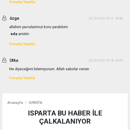
Yorumu Yanıtla
özge
(22.09.2022 18:15 - #245)
allahım yavrularımızı koru yarabbim
eda
amiiiin
Yorumu Yanıtla
Utku
(22.09.2022 18:18 - #247)
Ne diyeceğimi bilemiyorum. Allah sabırlar versin
Yorumu Yanıtla
Anasayfa
ISPARTA
ISPARTA BU HABER İLE
ÇALKALANIYOR