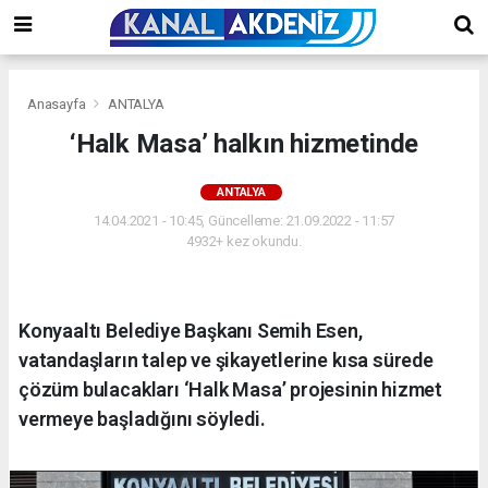
Anasayfa
ANTALYA
‘Halk Masa’ halkın hizmetinde
ANTALYA
14.04.2021 - 10:45, Güncelleme: 21.09.2022 - 11:57
4932+ kez okundu.
Konyaaltı Belediye Başkanı Semih Esen,
vatandaşların talep ve şikayetlerine kısa sürede
çözüm bulacakları ‘Halk Masa’ projesinin hizmet
vermeye başladığını söyledi.