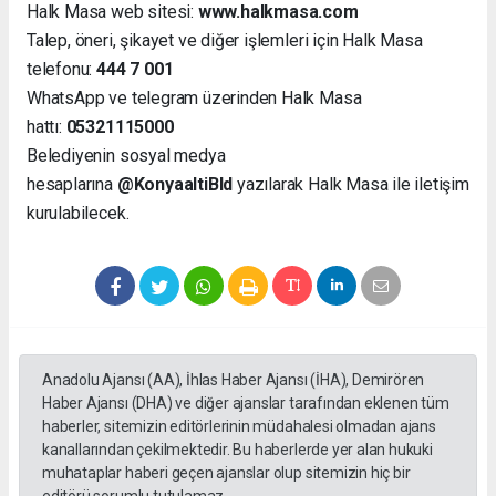
Halk Masa web sitesi:
www.halkmasa.com
Talep, öneri, şikayet ve diğer işlemleri için Halk Masa
telefonu:
444 7 001
WhatsApp ve telegram üzerinden Halk Masa
hattı:
05321115000
Belediyenin sosyal medya
hesaplarına
@KonyaaltiBld
yazılarak Halk Masa ile iletişim
kurulabilecek.
Anadolu Ajansı (AA), İhlas Haber Ajansı (İHA), Demirören
Haber Ajansı (DHA) ve diğer ajanslar tarafından eklenen tüm
haberler, sitemizin editörlerinin müdahalesi olmadan ajans
kanallarından çekilmektedir. Bu haberlerde yer alan hukuki
muhataplar haberi geçen ajanslar olup sitemizin hiç bir
editörü sorumlu tutulamaz...