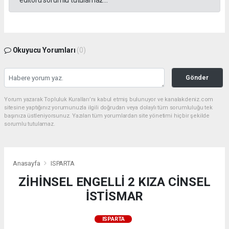
Okuyucu Yorumları
(0)
Gönder
Yorum yazarak Topluluk Kuralları’nı kabul etmiş bulunuyor ve kanalakdeniz.com
sitesine yaptığınız yorumunuzla ilgili doğrudan veya dolaylı tüm sorumluluğu tek
başınıza üstleniyorsunuz. Yazılan tüm yorumlardan site yönetimi hiçbir şekilde
sorumlu tutulamaz.
Anasayfa
ISPARTA
ZİHİNSEL ENGELLİ 2 KIZA CİNSEL
İSTİSMAR
ISPARTA