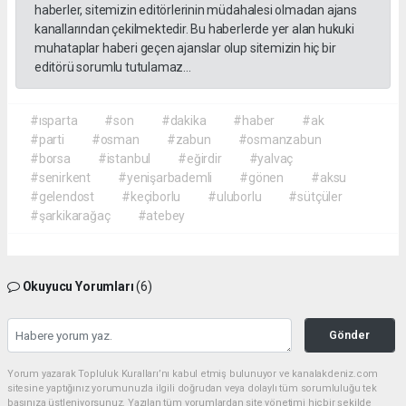
haberler, sitemizin editörlerinin müdahalesi olmadan ajans
kanallarından çekilmektedir. Bu haberlerde yer alan hukuki
muhataplar haberi geçen ajanslar olup sitemizin hiç bir
editörü sorumlu tutulamaz...
#ısparta
#son
#dakika
#haber
#ak
#parti
#osman
#zabun
#osmanzabun
#borsa
#istanbul
#eğirdir
#yalvaç
#senirkent
#yenişarbademli
#gönen
#aksu
#gelendost
#keçiborlu
#uluborlu
#sütçüler
#şarkikarağaç
#atebey
Okuyucu Yorumları
(6)
Gönder
Yorum yazarak Topluluk Kuralları’nı kabul etmiş bulunuyor ve kanalakdeniz.com
sitesine yaptığınız yorumunuzla ilgili doğrudan veya dolaylı tüm sorumluluğu tek
başınıza üstleniyorsunuz. Yazılan tüm yorumlardan site yönetimi hiçbir şekilde