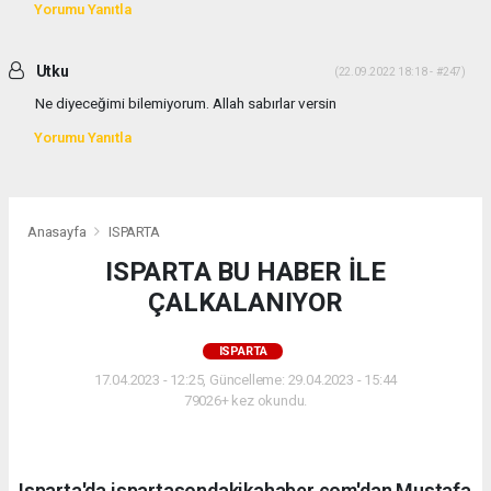
Yorumu Yanıtla
Utku
(22.09.2022 18:18 - #247)
Ne diyeceğimi bilemiyorum. Allah sabırlar versin
Yorumu Yanıtla
Anasayfa
ISPARTA
ISPARTA BU HABER İLE
ÇALKALANIYOR
ISPARTA
17.04.2023 - 12:25, Güncelleme: 29.04.2023 - 15:44
79026+ kez okundu.
Isparta'da ispartasondakikahaber.com'dan Mustafa