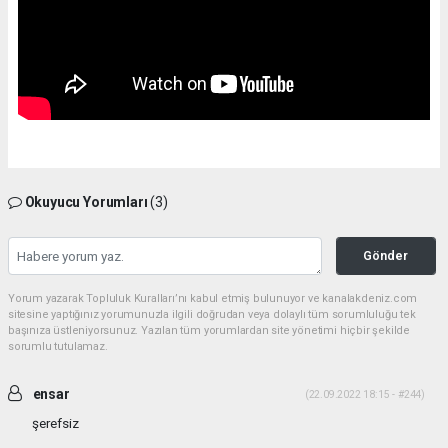
Okuyucu Yorumları
(3)
Gönder
Yorum yazarak Topluluk Kuralları’nı kabul etmiş bulunuyor ve kanalakdeniz.com
sitesine yaptığınız yorumunuzla ilgili doğrudan veya dolaylı tüm sorumluluğu tek
başınıza üstleniyorsunuz. Yazılan tüm yorumlardan site yönetimi hiçbir şekilde
sorumlu tutulamaz.
ensar
(22.09.2022 18:15 - #244)
şerefsiz