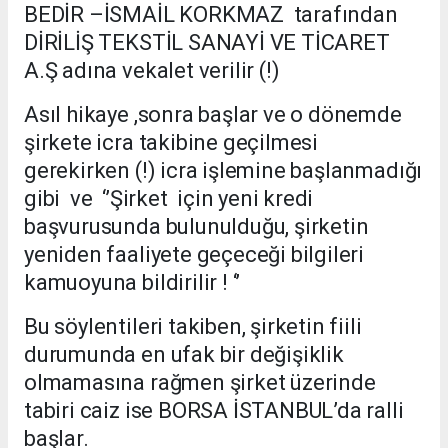
BEDİR –İSMAİL KORKMAZ tarafından
DİRİLİŞ TEKSTİL SANAYİ VE TİCARET
A.Ş adına vekalet verilir (!)
Asıl hikaye ,sonra başlar ve o dönemde
şirkete icra takibine geçilmesi
gerekirken (!) icra işlemine başlanmadığı
gibi ve ‘’Şirket için yeni kredi
başvurusunda bulunulduğu, şirketin
yeniden faaliyete geçeceği bilgileri
kamuoyuna bildirilir ! ‘’
Bu söylentileri takiben, şirketin fiili
durumunda en ufak bir değişiklik
olmamasına rağmen şirket üzerinde
tabiri caiz ise BORSA İSTANBUL’da ralli
başlar.