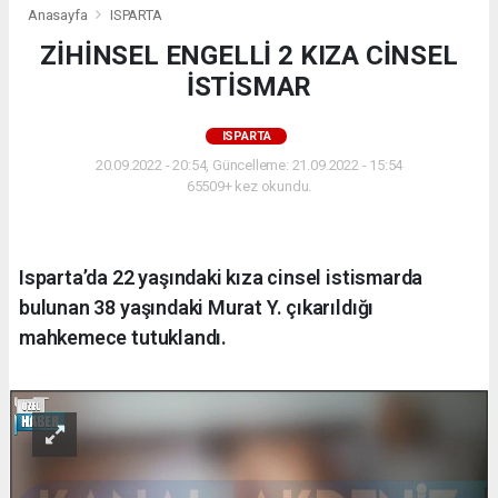
Anasayfa
ISPARTA
ZİHİNSEL ENGELLİ 2 KIZA CİNSEL
İSTİSMAR
ISPARTA
20.09.2022 - 20:54, Güncelleme: 21.09.2022 - 15:54
65509+ kez okundu.
Isparta’da 22 yaşındaki kıza cinsel istismarda
bulunan 38 yaşındaki Murat Y. çıkarıldığı
mahkemece tutuklandı.