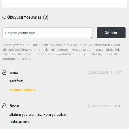
Okuyucu Yorumları
(3)
Gönder
Yorum yazarak Topluluk Kuralları’nı kabul etmiş bulunuyor ve kanalakdeniz.com
sitesine yaptığınız yorumunuzla ilgili doğrudan veya dolaylı tüm sorumluluğu tek
başınıza üstleniyorsunuz. Yazılan tüm yorumlardan site yönetimi hiçbir şekilde
sorumlu tutulamaz.
ensar
(22.09.2022 18:15 - #244)
şerefsiz
Yorumu Yanıtla
özge
(22.09.2022 18:15 - #245)
allahım yavrularımızı koru yarabbim
eda
amiiiin