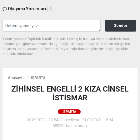
Okuyucu Yorumları
(0)
Gönder
Yorum yazarak Topluluk Kuralları’nı kabul etmiş bulunuyor ve kanalakdeniz.com
sitesine yaptığınız yorumunuzla ilgili doğrudan veya dolaylı tüm sorumluluğu tek
başınıza üstleniyorsunuz. Yazılan tüm yorumlardan site yönetimi hiçbir şekilde
sorumlu tutulamaz.
Anasayfa
ISPARTA
ZİHİNSEL ENGELLİ 2 KIZA CİNSEL
İSTİSMAR
ISPARTA
20.09.2022 - 20:54, Güncelleme: 21.09.2022 - 15:54
65509+ kez okundu.