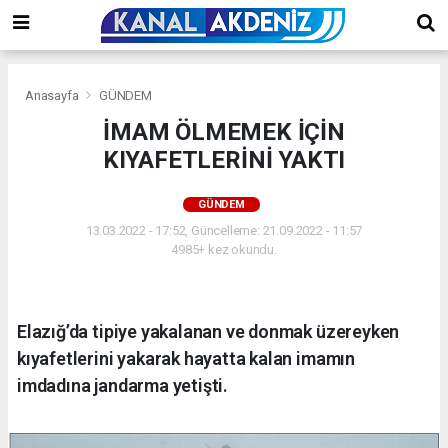
Anasayfa
GÜNDEM
İMAM ÖLMEMEK İÇİN
KIYAFETLERİNİ YAKTI
GÜNDEM
13.03.2022 - 17:52, Güncelleme: 21.09.2022 - 11:57
4985+ kez okundu.
Elazığ’da tipiye yakalanan ve donmak üzereyken
kıyafetlerini yakarak hayatta kalan imamın
imdadına jandarma yetişti.