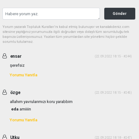
Gönder
Yorum yazarak Topluluk Kuralları’nı kabul etmiş bulunuyor ve kanalakdeniz.com
sitesine yaptığınız yorumunuzla ilgili doğrudan veya dolaylı tüm sorumluluğu tek
başınıza üstleniyorsunuz. Yazılan tüm yorumlardan site yönetimi hiçbir şekilde
sorumlu tutulamaz.
ensar
(22.09.2022 18:15 - #244)
şerefsiz
Yorumu Yanıtla
özge
(22.09.2022 18:15 - #245)
allahım yavrularımızı koru yarabbim
eda
amiiiin
Yorumu Yanıtla
Utku
(22.09.2022 18:18 - #247)