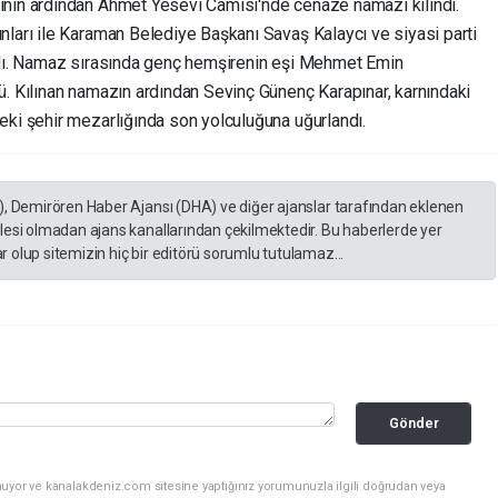
ının ardından Ahmet Yesevi Camisi'nde cenaze namazı kılındı.
nları ile Karaman Belediye Başkanı Savaş Kalaycı ve siyasi parti
ıldı. Namaz sırasında genç hemşirenin eşi Mehmet Emin
ü. Kılınan namazın ardından Sevinç Günenç Karapınar, karnındaki
eki şehir mezarlığında son yolculuğuna uğurlandı.
), Demirören Haber Ajansı (DHA) ve diğer ajanslar tarafından eklenen
lesi olmadan ajans kanallarından çekilmektedir. Bu haberlerde yer
 olup sitemizin hiç bir editörü sorumlu tutulamaz...
Gönder
nuyor ve kanalakdeniz.com sitesine yaptığınız yorumunuzla ilgili doğrudan veya