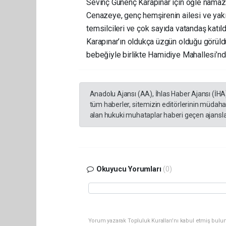
Sevinç Günenç Karapınar için öğle namaz
Cenazeye, genç hemşirenin ailesi ve yakı
temsilcileri ve çok sayıda vatandaş kat
Karapınar’ın oldukça üzgün olduğu görüld
bebeğiyle birlikte Hamidiye Mahallesi’nd
Anadolu Ajansı (AA), İhlas Haber Ajansı (İHA
tüm haberler, sitemizin editörlerinin müdaha
alan hukuki muhataplar haberi geçen ajanslar
Okuyucu Yorumları
(0)
Yorum yazarak Topluluk Kuralları’nı kabul etmiş bulu