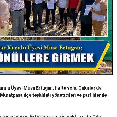
urulu Üyesi Musa Ertugan, hafta sonu Çakırlar’da
ratpaşa ilçe teşklilatı yöneticileri ve partililer ile
 vurgusu yapan
Ertugan
yaptığı açıklamada; ”Bu