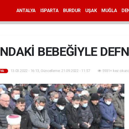
ANTALYA
ISPARTA
BURDUR
UŞAK
MUĞLA
DEN
NDAKİ BEBEĞİYLE DEFN
13.03.2022 - 16:13, Güncelleme: 21.09.2022 - 11:57
5931+ kez okund
YA