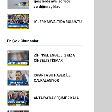
gençlerde aynı sonucu
verdiğini açıkladı
İYİLER KAHVALTIDA BULUŞTU
En Çok Okunanlar
ZİHİNSEL ENGELLİ 2 KIZA
CİNSEL İSTİSMAR
ISPARTA BU HABER İLE
ÇALKALANIYOR
ANTALYA’DA SEÇİME 2 KALA