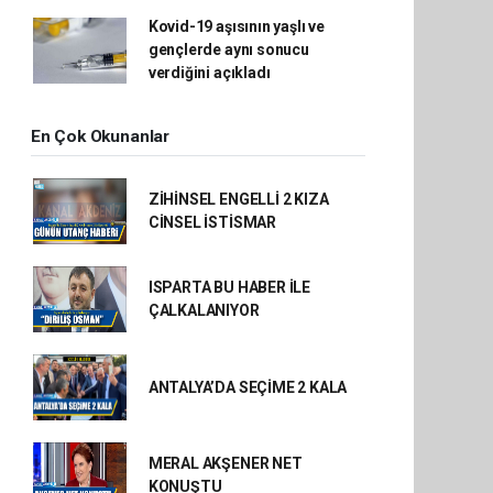
Kovid-19 aşısının yaşlı ve
gençlerde aynı sonucu
verdiğini açıkladı
En Çok Okunanlar
ZİHİNSEL ENGELLİ 2 KIZA
CİNSEL İSTİSMAR
ISPARTA BU HABER İLE
ÇALKALANIYOR
ANTALYA’DA SEÇİME 2 KALA
MERAL AKŞENER NET
KONUŞTU