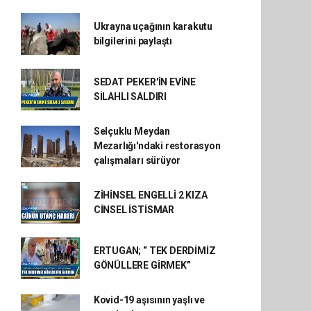
Ukrayna uçağının karakutu
bilgilerini paylaştı
SEDAT PEKER'İN EVİNE
SİLAHLI SALDIRI
Selçuklu Meydan
Mezarlığı'ndaki restorasyon
çalışmaları sürüyor
ZİHİNSEL ENGELLİ 2 KIZA
CİNSEL İSTİSMAR
ERTUGAN; “ TEK DERDİMİZ
GÖNÜLLERE GİRMEK”
Kovid-19 aşısının yaşlı ve