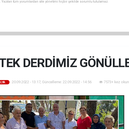
. Yazılan tüm yorumlardan site yönetimi hiçbir şekilde sorumlu tutulamaz.
 TEK DERDİMİZ GÖNÜLL
20.09.2022 - 13:17, Güncelleme: 22.09.2022 - 14:56
7573+ kez okun
LYA