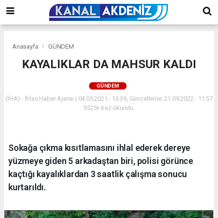
Anasayfa
GÜNDEM
KAYALIKLAR DA MAHSUR KALDI
GÜNDEM
(İHA) - İhlas Haber Ajansı | 04.05.2021 - 13:39, Güncelleme: 21.09.2022 - 11:57
5525+ kez okundu.
Sokağa çıkma kısıtlamasını ihlal ederek dereye
yüzmeye giden 5 arkadaştan biri, polisi görünce
kaçtığı kayalıklardan 3 saatlik çalışma sonucu
kurtarıldı.