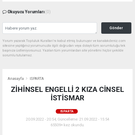
Okuyucu Yorumları
(0)
Gönder
Yorum yazarak Topluluk Kuralları’nı kabul etmiş bulunuyor ve kanalakdeniz.com
sitesine yaptığınız yorumunuzla ilgili doğrudan veya dolaylı tüm sorumluluğu tek
başınıza üstleniyorsunuz. Yazılan tüm yorumlardan site yönetimi hiçbir şekilde
sorumlu tutulamaz.
Anasayfa
ISPARTA
ZİHİNSEL ENGELLİ 2 KIZA CİNSEL
İSTİSMAR
ISPARTA
20.09.2022 - 20:54, Güncelleme: 21.09.2022 - 15:54
65509+ kez okundu.