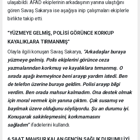
ulaşabildi. AFAD ekiplerinin arkadaşının yanına ulaştığını
gören Savaş Sakarya ise aşağıya inip çalışmaları ekiplerle
birlikte takip etti.
"YÜZMEYE GELMİŞ, POLİSİ GÖRÜNCE KORKUP
KAYALIKLARA TIRMANMIŞ"
Olayla ilgili konuşan Savaş Sakarya,
“Arkadaşlar buraya
yüzmeye gelmiş. Polis ekiplerini görünce ceza
yazmalarından korkmuş ve kayalıklara tırmanmış. O
sırada aşağı inemeyince beni arayıp yardım istedi. Ben
de telefon üzerine buraya geldim. Polisi arayıp bilgi
verdim. Ben orada mahsur kalmadım. Ona destek olmak
için moral vermek için yanına çıktım. Çok susamış ve
bayılmak üzere olduğunu söylüyordu. Şu an durumu iyi.
Konuşarak sakinleşmesini, korkmamasını
sağladım”
ifadelerini kullandı.
6 SAAT MAHSUR KALAN GENCİN SAĞLIK DURUMU İYİ