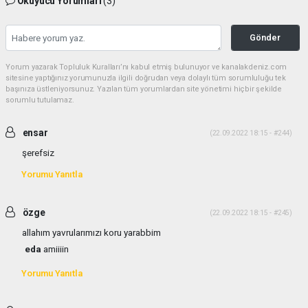
Okuyucu Yorumları
(3)
Gönder
Yorum yazarak Topluluk Kuralları’nı kabul etmiş bulunuyor ve kanalakdeniz.com
sitesine yaptığınız yorumunuzla ilgili doğrudan veya dolaylı tüm sorumluluğu tek
başınıza üstleniyorsunuz. Yazılan tüm yorumlardan site yönetimi hiçbir şekilde
sorumlu tutulamaz.
ensar
(22.09.2022 18:15 - #244)
şerefsiz
Yorumu Yanıtla
özge
(22.09.2022 18:15 - #245)
allahım yavrularımızı koru yarabbim
eda
amiiiin
Yorumu Yanıtla