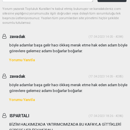
Yorum yazarak Topluluk Kuralları’nı kabul etmiş bulunuyor ve kanalakdeniz.com
sitesine yaptığınız yorumunuzla ilgili doğrudan veya dolaylı tüm sorumluluğu tek
başınıza üstleniyorsunuz. Yazılan tüm yorumlardan site yönetimi hiçbir şekilde
sorumlu tutulamaz.
zavadak
(17.04.2023 14:05 - #284)
böyle adamlar başa gelir hacı ökkeş merak etme hak eden adam böyle
görevlere gelemez adamı boğarlar boğarlar.
Yorumu Yanıtla
zavadak
(17.04.2023 14:05 - #285)
böyle adamlar başa gelir hacı ökkeş merak etme hak eden adam böyle
görevlere gelemez adamı boğarlar boğarlar.
Yorumu Yanıtla
ISPARTALI
(17.04.2023 18:26 - #286)
BİZİM HALKIMIZADA YATIRIMCIMIZADA BU KAFAYLA GİTTİKLERİ