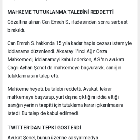
MAHKEME TUTUKLANMA TALEBİNİ REDDETTİ
Gözaltına alınan Can Emrah S., ifadesinden sonra serbest
bırakıldı.
Can Emrah S. hakkında 15 yıla kadar hapis cezası istemiyle
iddianame düzenlendi. Aksaray 1’inci Ağır Ceza
Mahkemesi, iddianameyi kabul ederken, A.S.'nin avukatı
Çağrı Ayhan Şenel de mahkemeye başvurarak, sanığın
tutuklanmasını talep etti.
Mahkeme heyeti, bu talebi reddetti. Avukat, tekrar
mahkemeye başvurup, yurt dışına çıktığını iddia ettiği
sanığın yerinin tespiti için tutuklama kararı çıkarılmasını
istedi. Bu talep de kabul edilmedi.
TWİTTER’DAN TEPKİ GÖSTERD
İ
Avukat Şenel, bunun üzerine sosyal medya