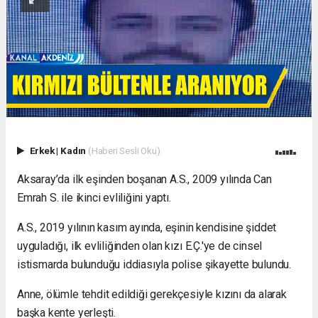
Erkek
|
Kadın
(Haberi Sesli Oku)
Aksaray’da ilk eşinden boşanan A.S., 2009 yılında Can
Emrah S. ile ikinci evliliğini yaptı.
A.S., 2019 yılının kasım ayında, eşinin kendisine şiddet
uyguladığı, ilk evliliğinden olan kızı E.Ç.'ye de cinsel
istismarda bulunduğu iddiasıyla polise şikayette bulundu.
Anne, ölümle tehdit edildiği gerekçesiyle kızını da alarak
başka kente yerleşti.