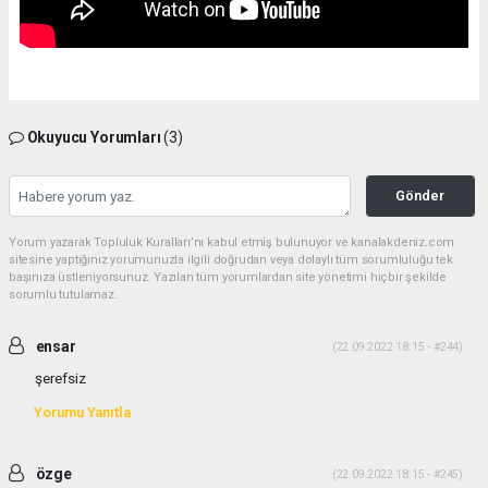
Okuyucu Yorumları
(3)
Gönder
Yorum yazarak Topluluk Kuralları’nı kabul etmiş bulunuyor ve kanalakdeniz.com
sitesine yaptığınız yorumunuzla ilgili doğrudan veya dolaylı tüm sorumluluğu tek
başınıza üstleniyorsunuz. Yazılan tüm yorumlardan site yönetimi hiçbir şekilde
sorumlu tutulamaz.
ensar
(22.09.2022 18:15 - #244)
şerefsiz
Yorumu Yanıtla
özge
(22.09.2022 18:15 - #245)