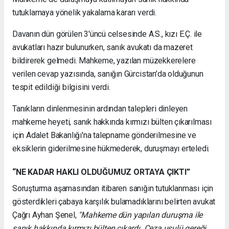
tutuklamaya yönelik yakalama kararı verdi.
Davanın dün görülen 3'üncü celsesinde A.S., kızı E.Ç. ile
avukatları hazır bulunurken, sanık avukatı da mazeret
bildirerek gelmedi. Mahkeme, yazılan müzekkerelere
verilen cevap yazısında, sanığın Gürcistan’da olduğunun
tespit edildiği bilgisini verdi.
Tanıkların dinlenmesinin ardından talepleri dinleyen
mahkeme heyeti, sanık hakkında kırmızı bülten çıkarılması
için Adalet Bakanlığı'na talepname gönderilmesine ve
eksiklerin giderilmesine hükmederek, duruşmayı erteledi.
“NE KADAR HAKLI OLDUĞUMUZ ORTAYA ÇIKTI”
Soruşturma aşamasından itibaren sanığın tutuklanması için
gösterdikleri çabaya karşılık bulamadıklarını belirten avukat
Çağrı Ayhan Şenel,
"Mahkeme dün yapılan duruşma ile
sanık hakkında kırmızı bülten çıkardı. Ceza usulü gereği