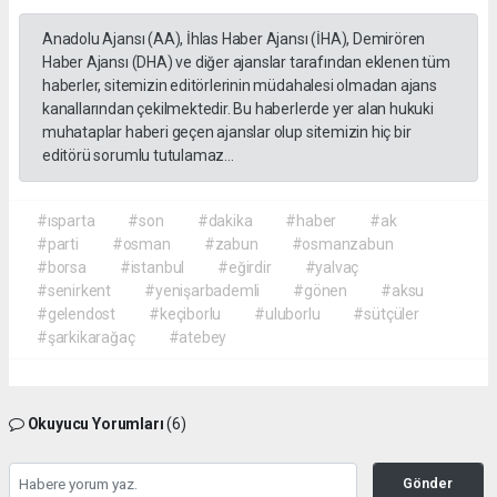
Anadolu Ajansı (AA), İhlas Haber Ajansı (İHA), Demirören
Haber Ajansı (DHA) ve diğer ajanslar tarafından eklenen tüm
haberler, sitemizin editörlerinin müdahalesi olmadan ajans
kanallarından çekilmektedir. Bu haberlerde yer alan hukuki
muhataplar haberi geçen ajanslar olup sitemizin hiç bir
editörü sorumlu tutulamaz...
#ısparta
#son
#dakika
#haber
#ak
#parti
#osman
#zabun
#osmanzabun
#borsa
#istanbul
#eğirdir
#yalvaç
#senirkent
#yenişarbademli
#gönen
#aksu
#gelendost
#keçiborlu
#uluborlu
#sütçüler
#şarkikarağaç
#atebey
Okuyucu Yorumları
(6)
Gönder