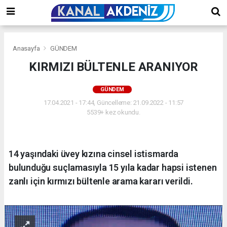
Anasayfa
GÜNDEM
KIRMIZI BÜLTENLE ARANIYOR
GÜNDEM
17.04.2021 - 17:44, Güncelleme: 21.09.2022 - 11:57
5539+ kez okundu.
14 yaşındaki üvey kızına cinsel istismarda
bulunduğu suçlamasıyla 15 yıla kadar hapsi istenen
zanlı için kırmızı bültenle arama kararı verildi.