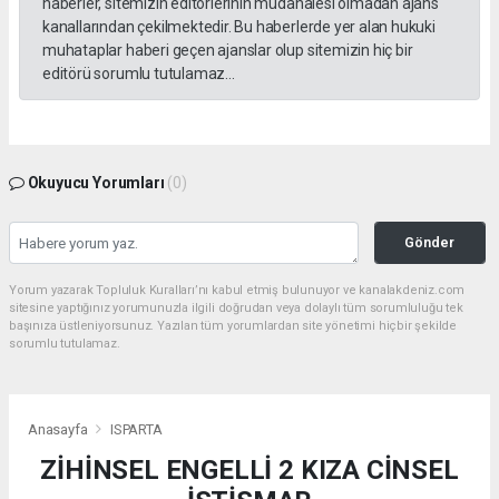
haberler, sitemizin editörlerinin müdahalesi olmadan ajans
kanallarından çekilmektedir. Bu haberlerde yer alan hukuki
muhataplar haberi geçen ajanslar olup sitemizin hiç bir
editörü sorumlu tutulamaz...
Okuyucu Yorumları
(0)
Gönder
Yorum yazarak Topluluk Kuralları’nı kabul etmiş bulunuyor ve kanalakdeniz.com
sitesine yaptığınız yorumunuzla ilgili doğrudan veya dolaylı tüm sorumluluğu tek
başınıza üstleniyorsunuz. Yazılan tüm yorumlardan site yönetimi hiçbir şekilde
sorumlu tutulamaz.
Anasayfa
ISPARTA
ZİHİNSEL ENGELLİ 2 KIZA CİNSEL