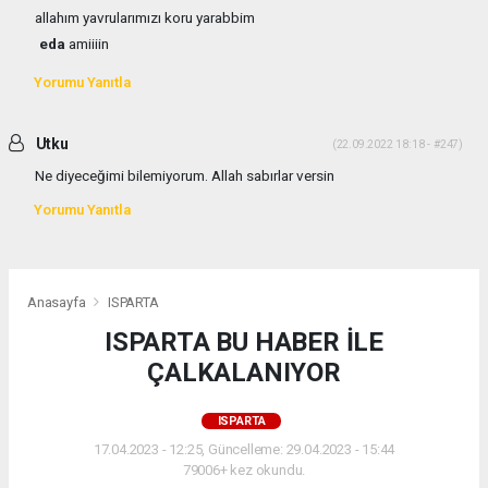
allahım yavrularımızı koru yarabbim
eda
amiiiin
Yorumu Yanıtla
Utku
(22.09.2022 18:18 - #247)
Ne diyeceğimi bilemiyorum. Allah sabırlar versin
Yorumu Yanıtla
Anasayfa
ISPARTA
ISPARTA BU HABER İLE
ÇALKALANIYOR
ISPARTA
17.04.2023 - 12:25, Güncelleme: 29.04.2023 - 15:44
79006+ kez okundu.