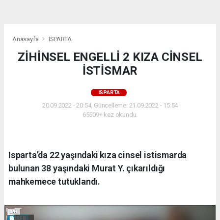
Anasayfa
ISPARTA
ZİHİNSEL ENGELLİ 2 KIZA CİNSEL
İSTİSMAR
ISPARTA
20.09.2022 - 20:54, Güncelleme: 21.09.2022 - 15:54
65509+ kez okundu.
Isparta’da 22 yaşındaki kıza cinsel istismarda
bulunan 38 yaşındaki Murat Y. çıkarıldığı
mahkemece tutuklandı.