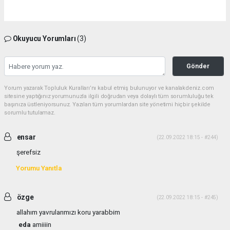
Okuyucu Yorumları
(3)
Gönder
Yorum yazarak Topluluk Kuralları’nı kabul etmiş bulunuyor ve kanalakdeniz.com
sitesine yaptığınız yorumunuzla ilgili doğrudan veya dolaylı tüm sorumluluğu tek
başınıza üstleniyorsunuz. Yazılan tüm yorumlardan site yönetimi hiçbir şekilde
sorumlu tutulamaz.
ensar
(22.09.2022 18:15 - #244)
şerefsiz
Yorumu Yanıtla
özge
(22.09.2022 18:15 - #245)
allahım yavrularımızı koru yarabbim
eda
amiiiin