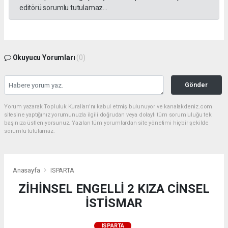
editörü sorumlu tutulamaz...
Okuyucu Yorumları
(0)
Gönder
Yorum yazarak Topluluk Kuralları’nı kabul etmiş bulunuyor ve kanalakdeniz.com
sitesine yaptığınız yorumunuzla ilgili doğrudan veya dolaylı tüm sorumluluğu tek
başınıza üstleniyorsunuz. Yazılan tüm yorumlardan site yönetimi hiçbir şekilde
sorumlu tutulamaz.
Anasayfa
ISPARTA
ZİHİNSEL ENGELLİ 2 KIZA CİNSEL
İSTİSMAR
ISPARTA