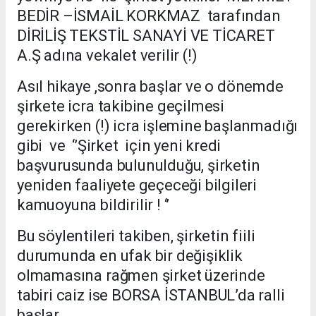
BEDİR –İSMAİL KORKMAZ tarafından
DİRİLİŞ TEKSTİL SANAYİ VE TİCARET
A.Ş adına vekalet verilir (!)
Asıl hikaye ,sonra başlar ve o dönemde
şirkete icra takibine geçilmesi
gerekirken (!) icra işlemine başlanmadığı
gibi ve ‘’Şirket için yeni kredi
başvurusunda bulunulduğu, şirketin
yeniden faaliyete geçeceği bilgileri
kamuoyuna bildirilir ! ‘’
Bu söylentileri takiben, şirketin fiili
durumunda en ufak bir değişiklik
olmamasına rağmen şirket üzerinde
tabiri caiz ise BORSA İSTANBUL’da ralli
başlar.