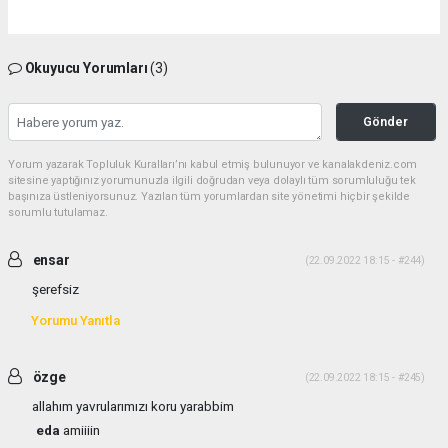
Okuyucu Yorumları
(3)
Gönder
Yorum yazarak Topluluk Kuralları’nı kabul etmiş bulunuyor ve kanalakdeniz.com
sitesine yaptığınız yorumunuzla ilgili doğrudan veya dolaylı tüm sorumluluğu tek
başınıza üstleniyorsunuz. Yazılan tüm yorumlardan site yönetimi hiçbir şekilde
sorumlu tutulamaz.
ensar
(22.09.2022 18:15 - #244)
şerefsiz
Yorumu Yanıtla
özge
(22.09.2022 18:15 - #245)
allahım yavrularımızı koru yarabbim
eda
amiiiin