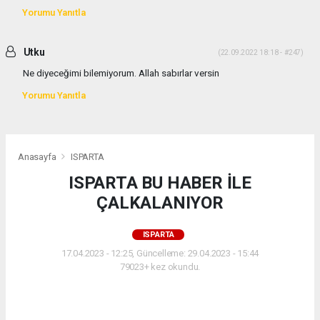
Yorumu Yanıtla
Utku
(22.09.2022 18:18 - #247)
Ne diyeceğimi bilemiyorum. Allah sabırlar versin
Yorumu Yanıtla
Anasayfa
ISPARTA
ISPARTA BU HABER İLE
ÇALKALANIYOR
ISPARTA
17.04.2023 - 12:25, Güncelleme: 29.04.2023 - 15:44
79023+ kez okundu.