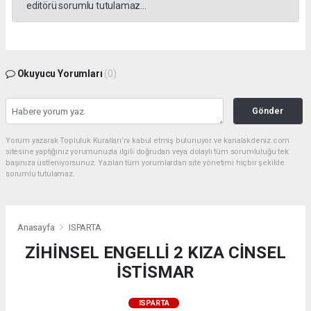
editörü sorumlu tutulamaz...
Okuyucu Yorumları
(0)
Gönder
Yorum yazarak Topluluk Kuralları’nı kabul etmiş bulunuyor ve kanalakdeniz.com
sitesine yaptığınız yorumunuzla ilgili doğrudan veya dolaylı tüm sorumluluğu tek
başınıza üstleniyorsunuz. Yazılan tüm yorumlardan site yönetimi hiçbir şekilde
sorumlu tutulamaz.
Anasayfa
ISPARTA
ZİHİNSEL ENGELLİ 2 KIZA CİNSEL
İSTİSMAR
ISPARTA