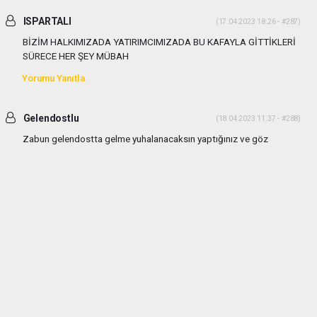
ISPARTALI
(17.04.2023 18:26 - #287)
BİZİM HALKIMIZADA YATIRIMCIMIZADA BU KAFAYLA GİTTİKLERİ
SÜRECE HER ŞEY MÜBAH
Yorumu Yanıtla
Gelendostlu
(18.04.2023 11:37 - #288)
Zabun gelendostta gelme yuhalanacaksın yaptığınız ve göz
yumdugunuz olayların vebalini bu halk size sandıkta soracaktır..
Yorumu Yanıtla
Gelendostlu
(18.04.2023 11:37 - #289)
Zabun gelendostta gelme yuhalanacaksın yaptığınız ve göz
yumdugunuz olayların vebalini bu halk size sandıkta soracaktır..
Yorumu Yanıtla