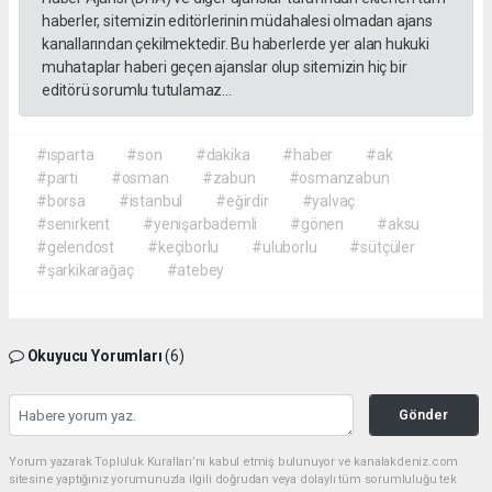
haberler, sitemizin editörlerinin müdahalesi olmadan ajans
kanallarından çekilmektedir. Bu haberlerde yer alan hukuki
muhataplar haberi geçen ajanslar olup sitemizin hiç bir
editörü sorumlu tutulamaz...
#ısparta
#son
#dakika
#haber
#ak
#parti
#osman
#zabun
#osmanzabun
#borsa
#istanbul
#eğirdir
#yalvaç
#senirkent
#yenişarbademli
#gönen
#aksu
#gelendost
#keçiborlu
#uluborlu
#sütçüler
#şarkikarağaç
#atebey
Okuyucu Yorumları
(6)
Gönder
Yorum yazarak Topluluk Kuralları’nı kabul etmiş bulunuyor ve kanalakdeniz.com
sitesine yaptığınız yorumunuzla ilgili doğrudan veya dolaylı tüm sorumluluğu tek