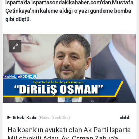
Isparta'da ispartasondakikahaber.com'dan Mustafa
Çetinkaya'nın kaleme aldığı o yazı gündeme bomba
gibi düştü.
Erkek
|
Kadın
(Haberi Sesli Oku)
Halkbank'ın avukatı olan Ak Parti Isparta
Milletvekili Adayı Av. Osman Zabun'a