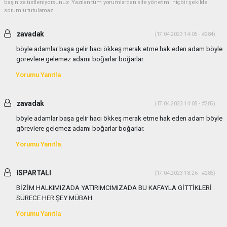
başınıza üstleniyorsunuz. Yazılan tüm yorumlardan site yönetimi hiçbir şekilde
sorumlu tutulamaz.
zavadak
(17.04.2023 14:05 - #284)
böyle adamlar başa gelir hacı ökkeş merak etme hak eden adam böyle
görevlere gelemez adamı boğarlar boğarlar.
Yorumu Yanıtla
zavadak
(17.04.2023 14:05 - #285)
böyle adamlar başa gelir hacı ökkeş merak etme hak eden adam böyle
görevlere gelemez adamı boğarlar boğarlar.
Yorumu Yanıtla
ISPARTALI
(17.04.2023 18:26 - #286)
BİZİM HALKIMIZADA YATIRIMCIMIZADA BU KAFAYLA GİTTİKLERİ
SÜRECE HER ŞEY MÜBAH
Yorumu Yanıtla