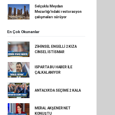
Selçuklu Meydan
Mezarlığı'ndaki restorasyon
çalışmaları sürüyor
En Çok Okunanlar
ZİHİNSEL ENGELLİ 2 KIZA
CİNSEL İSTİSMAR
ISPARTA BU HABER İLE
ÇALKALANIYOR
ANTALYA’DA SEÇİME 2 KALA
MERAL AKŞENER NET
KONUŞTU