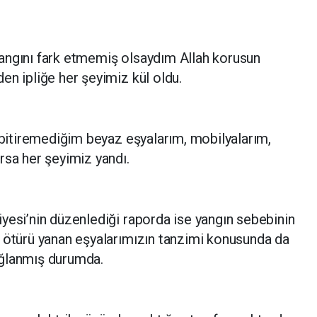
angını fark etmemiş olsaydım Allah korusun
n ipliğe her şeyimiz kül oldu.
i bitiremediğim beyaz eşyalarım, mobilyalarım,
rsa her şeyimiz yandı.
yesi’nin düzenlediği raporda ise yangın sebebinin
n ötürü yanan eşyalarımızın tanzimi konusunda da
ağlanmış durumda.