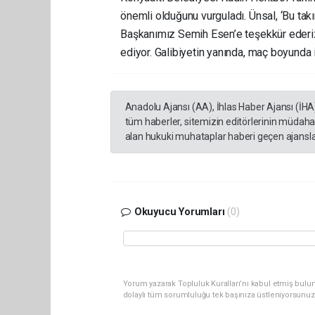
önemli olduğunu vurguladı. Ünsal, ‘Bu tak
Başkanımız Semih Esen’e teşekkür ederiz
ediyor. Galibiyetin yanında, maç boyunda
Anadolu Ajansı (AA), İhlas Haber Ajansı (İHA
tüm haberler, sitemizin editörlerinin müdaha
alan hukuki muhataplar haberi geçen ajanslar
Okuyucu Yorumları
(0)
Yorum yazarak Topluluk Kuralları’nı kabul etmiş bulu
dolaylı tüm sorumluluğu tek başınıza üstleniyorsunuz