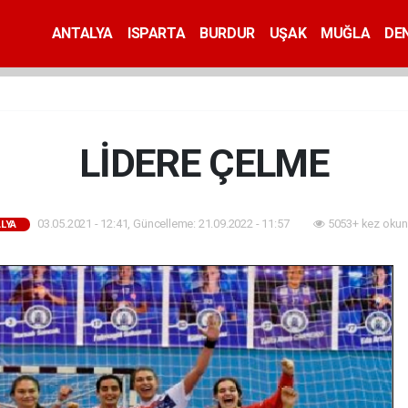
ANTALYA
ISPARTA
BURDUR
UŞAK
MUĞLA
DEN
LİDERE ÇELME
03.05.2021 - 12:41, Güncelleme: 21.09.2022 - 11:57
5053+ kez okun
LYA