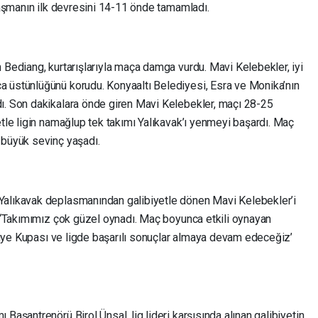
ılaşmanın ilk devresini 14-11 önde tamamladı.
 Bediang, kurtarışlarıyla maça damga vurdu. Mavi Kelebekler, iyi
 üstünlüğünü korudu. Konyaaltı Belediyesi, Esra ve Monika’nın
ı. Son dakikalara önde giren Mavi Kelebekler, maçı 28-25
etle ligin namağlup tek takımı Yalıkavak’ı yenmeyi başardı. Maç
 büyük sevinç yaşadı.
Yalıkavak deplasmanından galibiyetle dönen Mavi Kelebekler’i
, ‘Takımımız çok güzel oynadı. Maç boyunca etkili oynayan
ürkiye Kupası ve ligde başarılı sonuçlar almaya devam edeceğiz’
Başantrenörü Birol Ünsal, lig lideri karşısında alınan galibiyetin