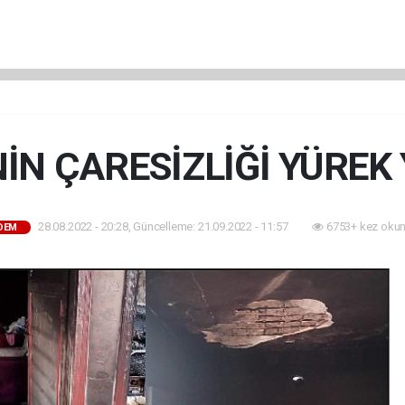
NİN ÇARESİZLİĞİ YÜREK 
28.08.2022 - 20:28, Güncelleme: 21.09.2022 - 11:57
6753+ kez okun
DEM