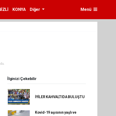
İZLİ
KONYA
Diğer
Menü
du.
İlginizi Çekebilir
İYİLER KAHVALTIDA BULUŞTU
Kovid-19 aşısının yaşlı ve