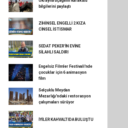
Ukrayna uçağının karakutu
bilgilerini paylaştı
ZİHİNSEL ENGELLİ 2 KIZA
CİNSEL İSTİSMAR
SEDAT PEKER'İN EVİNE
SİLAHLI SALDIRI
Engelsiz Filmler Festivali'nde
çocuklar için 6 animasyon
film
Selçuklu Meydan
Mezarlığı'ndaki restorasyon
çalışmaları sürüyor
İYİLER KAHVALTIDA BULUŞTU