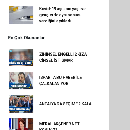
Kovid-19 aşısının yaşlı ve
gençlerde aynı sonucu
verdiğini açıkladı
En Çok Okunanlar
ZİHİNSEL ENGELLİ 2 KIZA
CİNSEL İSTİSMAR
ISPARTA BU HABER İLE
ÇALKALANIYOR
ANTALYA’DA SEÇİME 2 KALA
MERAL AKŞENER NET