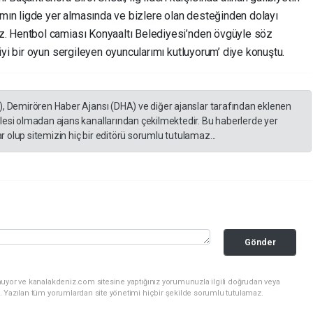
ımın ligde yer almasında ve bizlere olan desteğinden dolayı
. Hentbol camiası Konyaaltı Belediyesi’nden övgüyle söz
 iyi bir oyun sergileyen oyuncularımı kutluyorum’ diye konuştu.
), Demirören Haber Ajansı (DHA) ve diğer ajanslar tarafından eklenen
lesi olmadan ajans kanallarından çekilmektedir. Bu haberlerde yer
 olup sitemizin hiç bir editörü sorumlu tutulamaz...
Gönder
nuyor ve kanalakdeniz.com sitesine yaptığınız yorumunuzla ilgili doğrudan veya
. Yazılan tüm yorumlardan site yönetimi hiçbir şekilde sorumlu tutulamaz.