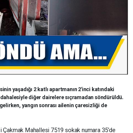
inin yaşadığı 2 katlı apartmanın 2'inci katındaki
üdahalesiyle diğer dairelere sıçramadan söndürüldü.
elirken, yangın sonrası ailenin çaresizliği de
 Çakmak Mahallesi 7519 sokak numara 35’de