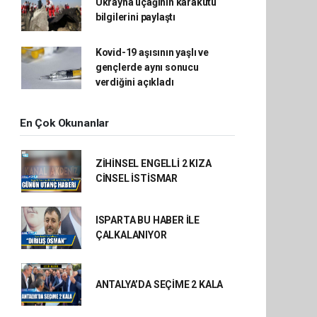
Ukrayna uçağının karakutu
bilgilerini paylaştı
Kovid-19 aşısının yaşlı ve
gençlerde aynı sonucu
verdiğini açıkladı
En Çok Okunanlar
ZİHİNSEL ENGELLİ 2 KIZA
CİNSEL İSTİSMAR
ISPARTA BU HABER İLE
ÇALKALANIYOR
ANTALYA’DA SEÇİME 2 KALA