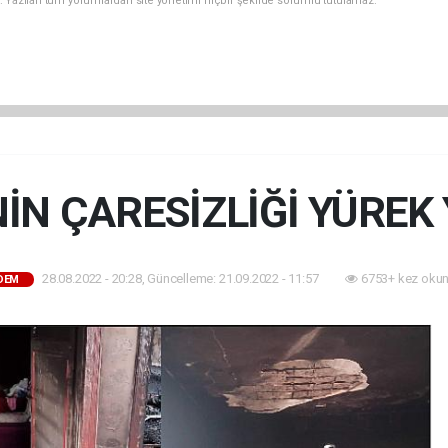
. Yazılan tüm yorumlardan site yönetimi hiçbir şekilde sorumlu tutulamaz.
NİN ÇARESİZLİĞİ YÜREK 
28.08.2022 - 20:28, Güncelleme: 21.09.2022 - 11:57
6753+ kez okun
DEM