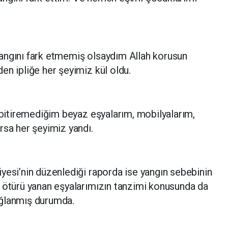
angını fark etmemiş olsaydım Allah korusun
n ipliğe her şeyimiz kül oldu.
i bitiremediğim beyaz eşyalarım, mobilyalarım,
rsa her şeyimiz yandı.
yesi’nin düzenlediği raporda ise yangın sebebinin
n ötürü yanan eşyalarımızın tanzimi konusunda da
ağlanmış durumda.