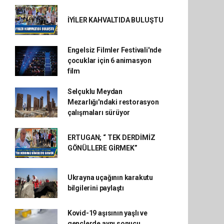
İYİLER KAHVALTIDA BULUŞTU
Engelsiz Filmler Festivali'nde
çocuklar için 6 animasyon
film
Selçuklu Meydan
Mezarlığı'ndaki restorasyon
çalışmaları sürüyor
ERTUGAN; “ TEK DERDİMİZ
GÖNÜLLERE GİRMEK”
Ukrayna uçağının karakutu
bilgilerini paylaştı
Kovid-19 aşısının yaşlı ve
gençlerde aynı sonucu