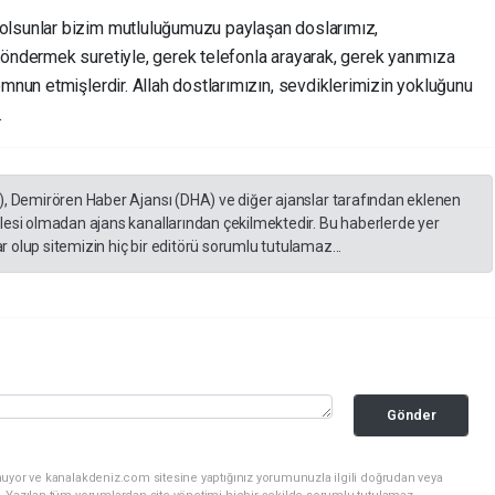
olsunlar bizim mutluluğumuzu paylaşan doslarımız,
göndermek suretiyle, gerek telefonla arayarak, gerek yanımıza
emnun etmişlerdir. Allah dostlarımızın, sevdiklerimizin yokluğunu
.
), Demirören Haber Ajansı (DHA) ve diğer ajanslar tarafından eklenen
lesi olmadan ajans kanallarından çekilmektedir. Bu haberlerde yer
 olup sitemizin hiç bir editörü sorumlu tutulamaz...
Gönder
nuyor ve kanalakdeniz.com sitesine yaptığınız yorumunuzla ilgili doğrudan veya