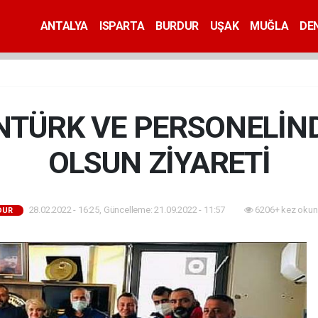
ANTALYA
ISPARTA
BURDUR
UŞAK
MUĞLA
DEN
TÜRK VE PERSONELİND
OLSUN ZİYARETİ
28.02.2022 - 16:25, Güncelleme: 21.09.2022 - 11:57
6206+ kez okun
DUR