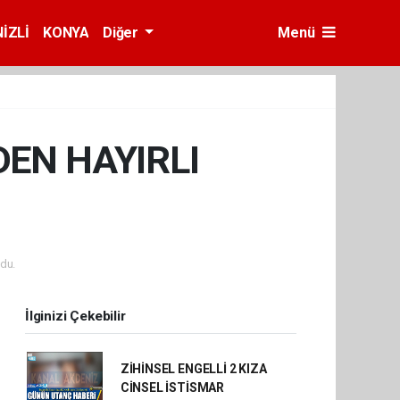
İZLİ
KONYA
Diğer
Menü
EN HAYIRLI
du.
İlginizi Çekebilir
ZİHİNSEL ENGELLİ 2 KIZA
CİNSEL İSTİSMAR