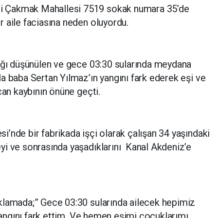
 Çakmak Mahallesi 7519 sokak numara 35’de
 aile faciasına neden oluyordu.
dığı düşünülen ve gece 03:30 sularında meydana
a baba Sertan Yılmaz’ın yangını fark ederek eşi ve
can kaybının önüne geçti.
’nde bir fabrikada işçi olarak çalışan 34 yaşındaki
yi ve sonrasında yaşadıklarını Kanal Akdeniz’e
klamada;” Gece 03:30 sularında ailecek hepimiz
 yangını fark ettim. Ve hemen eşimi çocuklarımı