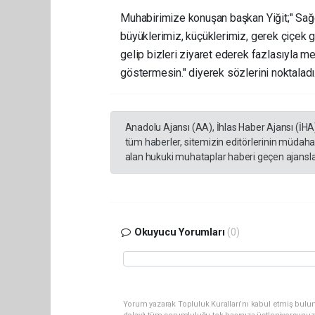
Muhabirimize konuşan başkan Yiğit;" Sağ
büyüklerimiz, küçüklerimiz, gerek çiçek 
gelip bizleri ziyaret ederek fazlasıyla m
göstermesin." diyerek sözlerini noktaladı
Anadolu Ajansı (AA), İhlas Haber Ajansı (İHA
tüm haberler, sitemizin editörlerinin müdaha
alan hukuki muhataplar haberi geçen ajanslar
Okuyucu Yorumları
(0)
Yorum yazarak Topluluk Kuralları’nı kabul etmiş bulu