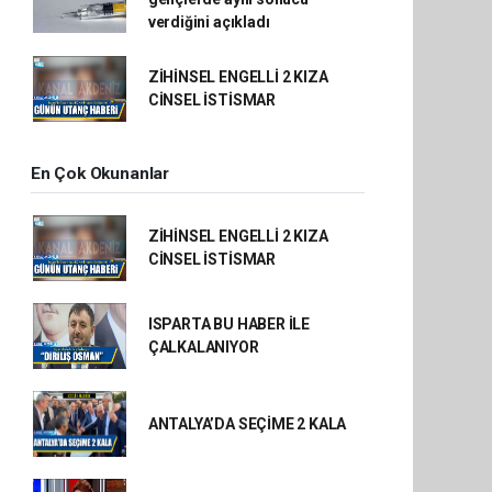
verdiğini açıkladı
ZİHİNSEL ENGELLİ 2 KIZA
CİNSEL İSTİSMAR
En Çok Okunanlar
ZİHİNSEL ENGELLİ 2 KIZA
CİNSEL İSTİSMAR
ISPARTA BU HABER İLE
ÇALKALANIYOR
ANTALYA’DA SEÇİME 2 KALA