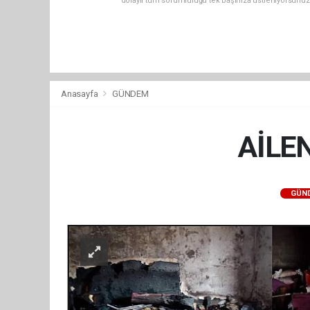
dolaylı tüm sorumluluğu tek başınıza üstleniyorsunuz
Anasayfa
GÜNDEM
AİLE
GÜN