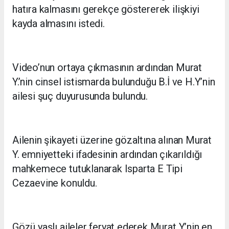
hatıra kalmasını gerekçe göstererek ilişkiyi
kayda almasını istedi.
Video’nun ortaya çıkmasının ardından Murat
Y.’nin cinsel istismarda bulunduğu B.İ ve H.Y’nin
ailesi şuç duyurusunda bulundu.
Ailenin şikayeti üzerine gözaltına alınan Murat
Y. emniyetteki ifadesinin ardından çıkarıldığı
mahkemece tutuklanarak Isparta E Tipi
Cezaevine konuldu.
Gözü yaşlı aileler feryat ederek Murat Y.’nin en