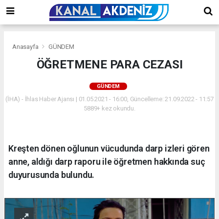
Anasayfa
GÜNDEM
ÖĞRETMENE PARA CEZASI
GÜNDEM
(İHA) - İhlas Haber Ajansı | 01.05.2021 - 16:00, Güncelleme: 21.09.2022 - 11:57
5889+ kez okundu.
Kreşten dönen oğlunun vücudunda darp izleri gören
anne, aldığı darp raporu ile öğretmen hakkında suç
duyurusunda bulundu.