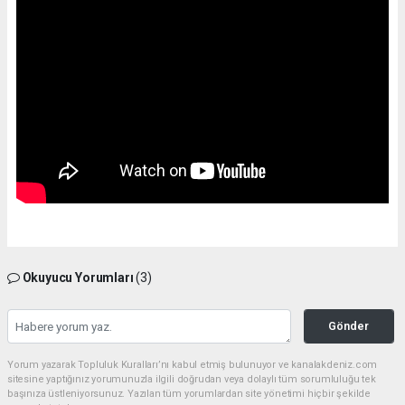
Okuyucu Yorumları
(3)
Gönder
Yorum yazarak Topluluk Kuralları’nı kabul etmiş bulunuyor ve kanalakdeniz.com
sitesine yaptığınız yorumunuzla ilgili doğrudan veya dolaylı tüm sorumluluğu tek
başınıza üstleniyorsunuz. Yazılan tüm yorumlardan site yönetimi hiçbir şekilde