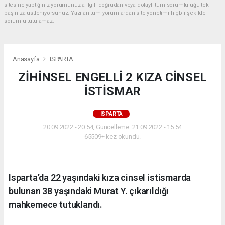
sitesine yaptığınız yorumunuzla ilgili doğrudan veya dolaylı tüm sorumluluğu tek
başınıza üstleniyorsunuz. Yazılan tüm yorumlardan site yönetimi hiçbir şekilde
sorumlu tutulamaz.
Anasayfa
ISPARTA
ZİHİNSEL ENGELLİ 2 KIZA CİNSEL
İSTİSMAR
ISPARTA
20.09.2022 - 20:54, Güncelleme: 21.09.2022 - 15:54
65509+ kez okundu.
Isparta’da 22 yaşındaki kıza cinsel istismarda
bulunan 38 yaşındaki Murat Y. çıkarıldığı
mahkemece tutuklandı.