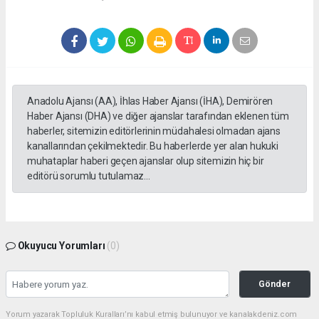
Anadolu Ajansı (AA), İhlas Haber Ajansı (İHA), Demirören
Haber Ajansı (DHA) ve diğer ajanslar tarafından eklenen tüm
haberler, sitemizin editörlerinin müdahalesi olmadan ajans
kanallarından çekilmektedir. Bu haberlerde yer alan hukuki
muhataplar haberi geçen ajanslar olup sitemizin hiç bir
editörü sorumlu tutulamaz...
Okuyucu Yorumları
(0)
Gönder
Yorum yazarak Topluluk Kuralları’nı kabul etmiş bulunuyor ve kanalakdeniz.com