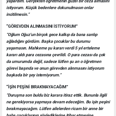
yapardım. Gerçekten öğretmenin güzel bir ceza almasını
istiyorum. Küçük bedenlere dokunulmasın onlar
incitilmesin.”
“GÖREVDEN ALINMASINI İSTİYORUM”
“Oğlum Oğuz'un birçok gece kalkıp da bana sarılıp
ağladığını gördüm. Başka çocuklar bu durumu
yaşamasın. Mahkeme şu kararı verdi 5 yıl erteleme
kararı aldı para cezasına çevrildi. O para cezası da çok
da umurumda değil, sadece lütfen şu an o öğretmen
görevi başında ve onun görevden alınmasını istiyorum
başkada bir şey istemiyorum.”
“İŞİN PEŞİNİ BIRAKMAYACAĞIM”
“Duruşma son buldu biz karara itiraz ettik. Bununla ilgili
ne gerekiyorsa yapmaya devam edeceğim. Bu işin peşini
bırakmayacağım. Lütfen ailelerden ricam bir anne bir
baba çocuklarının söylediklerine itibar etmesine