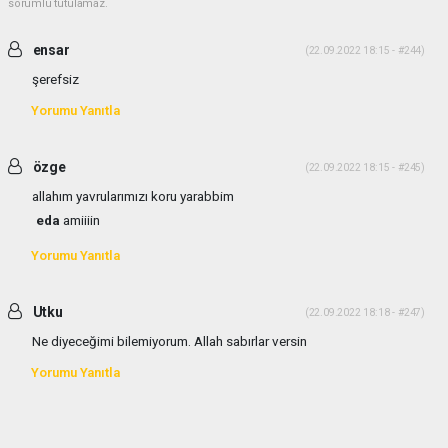
sorumlu tutulamaz.
ensar
(22.09.2022 18:15 - #244)
şerefsiz
Yorumu Yanıtla
özge
(22.09.2022 18:15 - #245)
allahım yavrularımızı koru yarabbim
eda
amiiiin
Yorumu Yanıtla
Utku
(22.09.2022 18:18 - #247)
Ne diyeceğimi bilemiyorum. Allah sabırlar versin
Yorumu Yanıtla