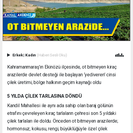
Erkek
|
Kadın
(Haberi Sesli Oku)
Kahramanmaraş'ın Ekinözü ilçesinde, ot bitmeyen kiraç
arazilerde devlet desteği ile başlayan ‘yediveren’ cinsi
çilek üretimi, bölge halkının geçim kaynağı oldu
5 YILDA ÇİLEK TARLASINA DÖNDÜ
Kandil Mahallesi ile aynı ada sahip olan baraj gölünün
etrafını çevreleyen kıraç tarlaların çehresi son 5 yıldaki
çilek tarlaları ile doldu. Önceden ot bitmeyen arazilerde;
hormonsuz, kokusu, rengi, büyüklüğüyle özel çilek