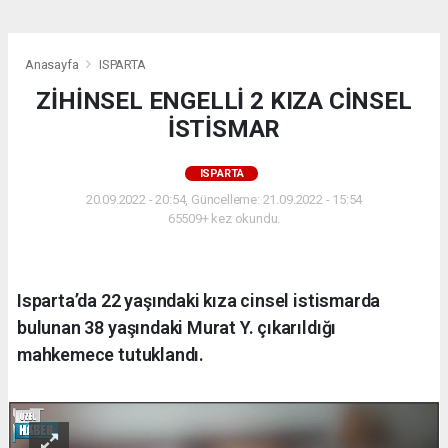
Anasayfa
ISPARTA
ZİHİNSEL ENGELLİ 2 KIZA CİNSEL
İSTİSMAR
ISPARTA
20.09.2022 - 20:54, Güncelleme: 21.09.2022 - 15:54
65509+ kez okundu.
Isparta’da 22 yaşındaki kıza cinsel istismarda
bulunan 38 yaşındaki Murat Y. çıkarıldığı
mahkemece tutuklandı.