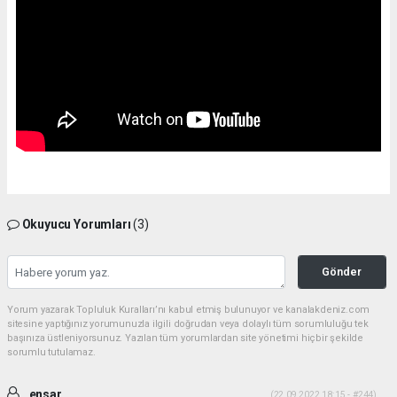
Okuyucu Yorumları
(3)
Gönder
Yorum yazarak Topluluk Kuralları’nı kabul etmiş bulunuyor ve kanalakdeniz.com
sitesine yaptığınız yorumunuzla ilgili doğrudan veya dolaylı tüm sorumluluğu tek
başınıza üstleniyorsunuz. Yazılan tüm yorumlardan site yönetimi hiçbir şekilde
sorumlu tutulamaz.
ensar
(22.09.2022 18:15 - #244)