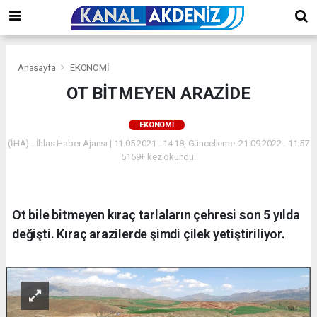
Anasayfa
EKONOMİ
OT BİTMEYEN ARAZİDE
EKONOMİ
(İHA) - İhlas Haber Ajansı | 11.05.2021 - 14:18, Güncelleme: 21.09.2022 - 11:57
5159+ kez okundu.
Ot bile bitmeyen kıraç tarlaların çehresi son 5 yılda
değişti. Kıraç arazilerde şimdi çilek yetiştiriliyor.