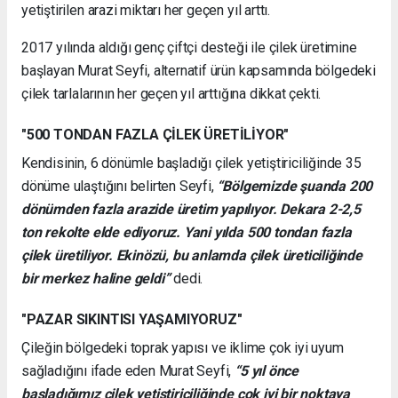
yetiştirilen arazi miktarı her geçen yıl arttı.
2017 yılında aldığı genç çiftçi desteği ile çilek üretimine
başlayan Murat Seyfi, alternatif ürün kapsamında bölgedeki
çilek tarlalarının her geçen yıl arttığına dikkat çekti.
"500 TONDAN FAZLA ÇİLEK ÜRETİLİYOR"
Kendisinin, 6 dönümle başladığı çilek yetiştiriciliğinde 35
dönüme ulaştığını belirten Seyfi,
“Bölgemizde şuanda 200
dönümden fazla arazide üretim yapılıyor. Dekara 2-2,5
ton rekolte elde ediyoruz. Yani yılda 500 tondan fazla
çilek üretiliyor. Ekinözü, bu anlamda çilek üreticiliğinde
bir merkez haline geldi”
dedi.
"PAZAR SIKINTISI YAŞAMIYORUZ"
Çileğin bölgedeki toprak yapısı ve iklime çok iyi uyum
sağladığını ifade eden Murat Seyfi,
“5 yıl önce
başladığımız çilek yetiştiriciliğinde çok iyi bir noktaya