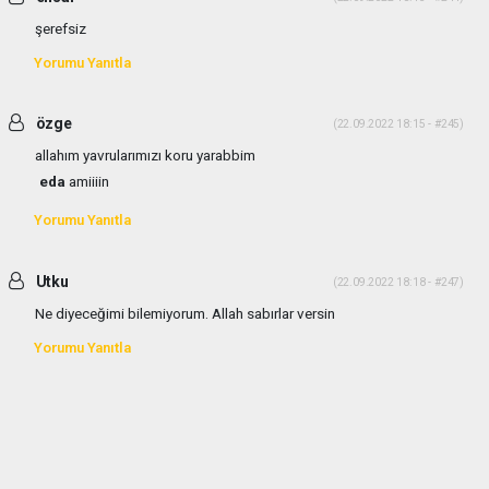
şerefsiz
Yorumu Yanıtla
özge
(22.09.2022 18:15 - #245)
allahım yavrularımızı koru yarabbim
eda
amiiiin
Yorumu Yanıtla
Utku
(22.09.2022 18:18 - #247)
Ne diyeceğimi bilemiyorum. Allah sabırlar versin
Yorumu Yanıtla
haber paketi
haber scripti
haber yazılımı