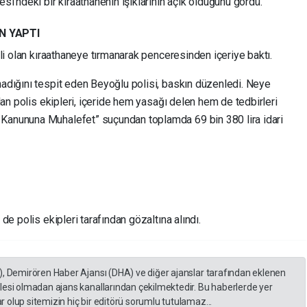
esi’ndeki bir kıraathanenin ışıklarının açık olduğunu gördü.
N YAPTI
itli olan kıraathaneye tırmanarak penceresinden içeriye baktı.
nadığını tespit eden Beyoğlu polisi, baskın düzenledi. Neye
alan polis ekipleri, içeride hem yasağı delen hem de tedbirleri
 Kanununa Muhalefet” suçundan toplamda 69 bin 380 lira idari
 de polis ekipleri tarafından gözaltına alındı.
), Demirören Haber Ajansı (DHA) ve diğer ajanslar tarafından eklenen
lesi olmadan ajans kanallarından çekilmektedir. Bu haberlerde yer
 olup sitemizin hiç bir editörü sorumlu tutulamaz...