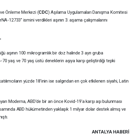
ol ve Önleme Merkezi (
CDC
) Aşılama Uygulamaları Danışma Komitesi
'mrNA-12733'' ismini verdikleri aşının 3. aşama çalışmalarını
"
ğü aşının 100 mikrogramlık bir doz halinde 3 ayrı gruba
-70 yaş ve 70 yaş üstü deneklerin aşıya karşı geliştirdiği tepki
atılımcıların yüzde 18’inin ise salgından en çok etkilenen siyahi, Latin
mayan Moderna, ABD'de bir an önce Kovid-19'a karşı aşı bulunması
psamında ABD hükümetinden yaklaşık 1 milyar dolar destek almış ve
ıştı.
ANTALYA HABERİ