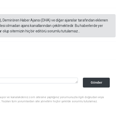
), Demirören Haber Ajansı (DHA) ve diğer ajanslar tarafından eklenen
lesi olmadan ajans kanallarından çekilmektedir. Bu haberlerde yer
 olup sitemizin hiç bir editörü sorumlu tutulamaz...
Gönder
nuyor ve kanalakdeniz.com sitesine yaptığınız yorumunuzla ilgili doğrudan veya
. Yazılan tüm yorumlardan site yönetimi hiçbir şekilde sorumlu tutulamaz.