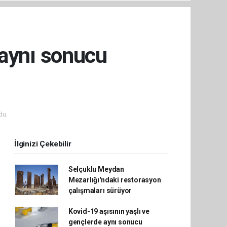
 aynı sonucu
du.
İlginizi Çekebilir
Selçuklu Meydan
Mezarlığı'ndaki restorasyon
çalışmaları sürüyor
Kovid-19 aşısının yaşlı ve
gençlerde aynı sonucu