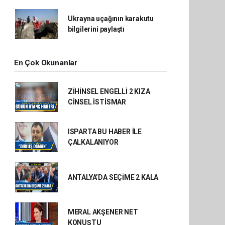
Ukrayna uçağının karakutu
bilgilerini paylaştı
En Çok Okunanlar
ZİHİNSEL ENGELLİ 2 KIZA
CİNSEL İSTİSMAR
ISPARTA BU HABER İLE
ÇALKALANIYOR
ANTALYA’DA SEÇİME 2 KALA
MERAL AKŞENER NET
KONUŞTU