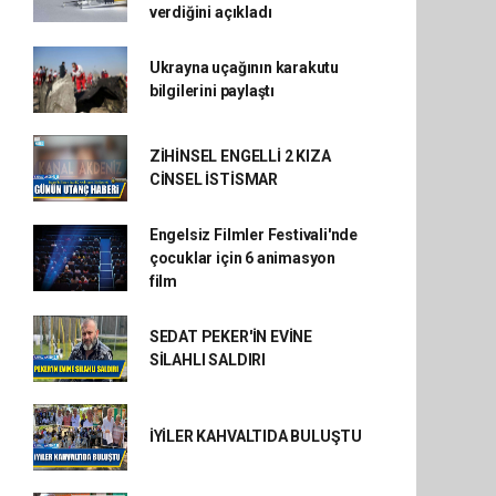
verdiğini açıkladı
Ukrayna uçağının karakutu
bilgilerini paylaştı
ZİHİNSEL ENGELLİ 2 KIZA
CİNSEL İSTİSMAR
Engelsiz Filmler Festivali'nde
çocuklar için 6 animasyon
film
SEDAT PEKER'İN EVİNE
SİLAHLI SALDIRI
İYİLER KAHVALTIDA BULUŞTU