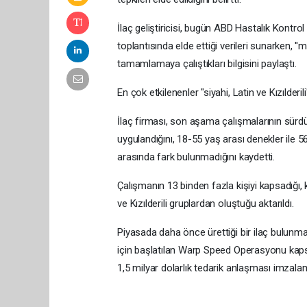
İlaç geliştiricisi, bugün ABD Hastalık Kontr
toplantısında elde ettiği verileri sunarken, '
tamamlamaya çalıştıkları bilgisini paylaştı.
En çok etkilenenler "siyahi, Latin ve Kızılderili
İlaç firması, son aşama çalışmalarının sürdü
uygulandığını, 18-55 yaş arası denekler ile 56
arasında fark bulunmadığını kaydetti.
Çalışmanın 13 binden fazla kişiyi kapsadığı, k
ve Kızılderili gruplardan oluştuğu aktarıldı.
Piyasada daha önce ürettiği bir ilaç bulun
için başlatılan Warp Speed ​​Operasyonu ka
1,5 milyar dolarlık tedarik anlaşması imzalam