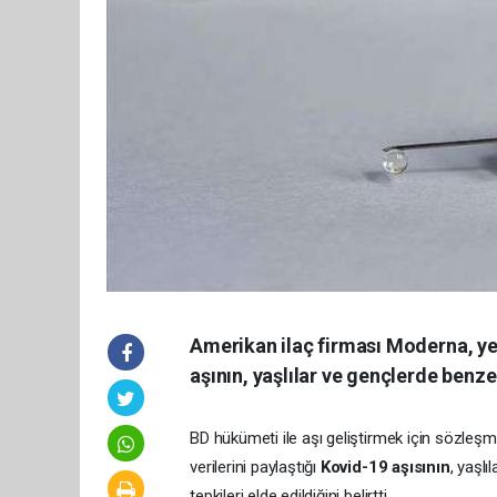
Amerikan ilaç firması Moderna, yen
aşının, yaşlılar ve gençlerde benzer
BD hükümeti ile aşı geliştirmek için sözleş
verilerini paylaştığı
Kovid-19 aşısının
, yaşlı
tepkileri elde edildiğini belirtti.