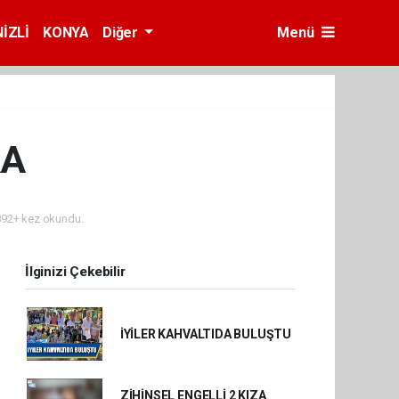
İZLİ
KONYA
Diğer
Menü
RA
92+ kez okundu.
İlginizi Çekebilir
İYİLER KAHVALTIDA BULUŞTU
ZİHİNSEL ENGELLİ 2 KIZA