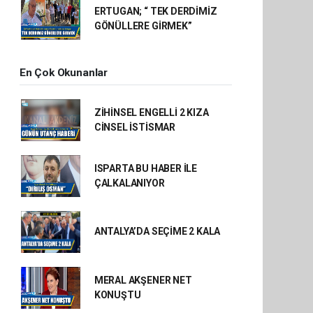
ERTUGAN; “ TEK DERDİMİZ
GÖNÜLLERE GİRMEK”
En Çok Okunanlar
ZİHİNSEL ENGELLİ 2 KIZA
CİNSEL İSTİSMAR
ISPARTA BU HABER İLE
ÇALKALANIYOR
ANTALYA’DA SEÇİME 2 KALA
MERAL AKŞENER NET
KONUŞTU