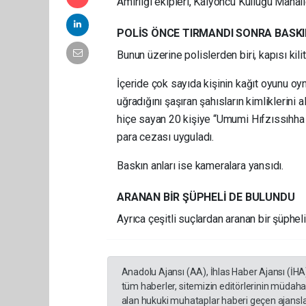
Amirliği ekipleri, Kalyoncu Kulluğu Mahall
POLİS ÖNCE TIRMANDI SONRA BASKI
Bunun üzerine polislerden biri, kapısı kil
İçeride çok sayıda kişinin kağıt oyunu oy
uğradığını şaşıran şahısların kimliklerini 
hiçe sayan 20 kişiye “Umumi Hıfzıssıhha
para cezası uyguladı.
Baskın anları ise kameralara yansıdı.
ARANAN BİR ŞÜPHELİ DE BULUNDU
Ayrıca çeşitli suçlardan aranan bir şüpheli
Anadolu Ajansı (AA), İhlas Haber Ajansı (İHA
tüm haberler, sitemizin editörlerinin müdaha
alan hukuki muhataplar haberi geçen ajanslar