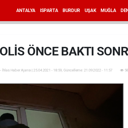
ANTALYA
ISPARTA
BURDUR
UŞAK
MUĞLA
DEN
OLİS ÖNCE BAKTI SON
- İhlas Haber Ajansı | 25.04.2021 - 18:59, Güncelleme: 21.09.2022 - 11:57
58