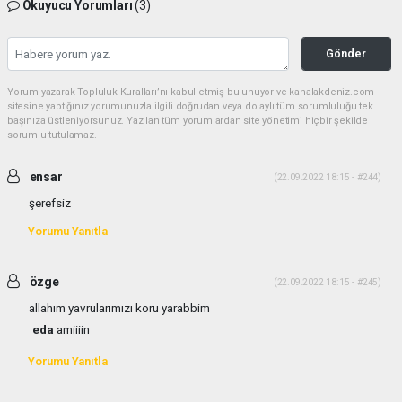
Okuyucu Yorumları
(3)
Gönder
Yorum yazarak Topluluk Kuralları’nı kabul etmiş bulunuyor ve kanalakdeniz.com
sitesine yaptığınız yorumunuzla ilgili doğrudan veya dolaylı tüm sorumluluğu tek
başınıza üstleniyorsunuz. Yazılan tüm yorumlardan site yönetimi hiçbir şekilde
sorumlu tutulamaz.
ensar
(22.09.2022 18:15 - #244)
şerefsiz
Yorumu Yanıtla
özge
(22.09.2022 18:15 - #245)
allahım yavrularımızı koru yarabbim
eda
amiiiin
Yorumu Yanıtla