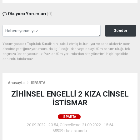
Okuyucu Yorumları
(0)
Gönder
Yorum yazarak Topluluk Kuralları’nı kabul etmiş bulunuyor ve kanalakdeniz.com
sitesine yaptığınız yorumunuzla ilgili doğrudan veya dolaylı tüm sorumluluğu tek
başınıza üstleniyorsunuz. Yazılan tüm yorumlardan site yönetimi hiçbir şekilde
sorumlu tutulamaz.
Anasayfa
ISPARTA
ZİHİNSEL ENGELLİ 2 KIZA CİNSEL
İSTİSMAR
ISPARTA
20.09.2022 - 20:54, Güncelleme: 21.09.2022 - 15:54
65509+ kez okundu.