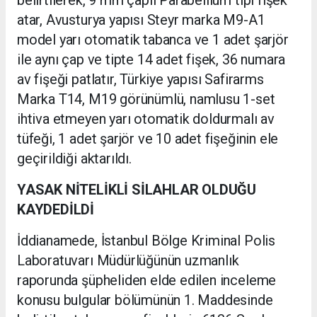
belirtilerek, 9 mm çaplı Parabellium tipi fişek
atar, Avusturya yapısı Steyr marka M9-A1
model yarı otomatik tabanca ve 1 adet şarjör
ile aynı çap ve tipte 14 adet fişek, 36 numara
av fişeği patlatır, Türkiye yapısı Safirarms
Marka T14, M19 görünümlü, namlusu 1-set
ihtiva etmeyen yarı otomatik doldurmalı av
tüfeği, 1 adet şarjör ve 10 adet fişeğinin ele
geçirildiği aktarıldı.
YASAK NİTELİKLİ SİLAHLAR OLDUĞU
KAYDEDİLDİ
İddianamede, İstanbul Bölge Kriminal Polis
Laboratuvarı Müdürlüğünün uzmanlık
raporunda şüpheliden elde edilen inceleme
konusu bulgular bölümünün 1. Maddesinde