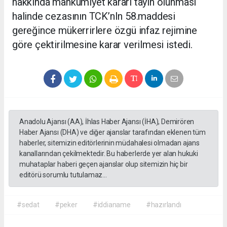
hakkında mahkumiyet kararı tayin olunması
halinde cezasının TCK’nIn 58.maddesi
gereğince mükerrirlere özgü infaz rejimine
göre çektirilmesine karar verilmesi istedi.
Anadolu Ajansı (AA), İhlas Haber Ajansı (İHA), Demirören
Haber Ajansı (DHA) ve diğer ajanslar tarafından eklenen tüm
haberler, sitemizin editörlerinin müdahalesi olmadan ajans
kanallarından çekilmektedir. Bu haberlerde yer alan hukuki
muhataplar haberi geçen ajanslar olup sitemizin hiç bir
editörü sorumlu tutulamaz...
#sedat
#peker
#iddianame
#hazırlandı