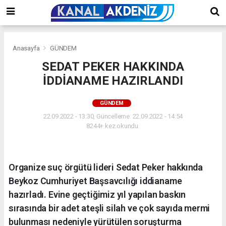
Anasayfa
GÜNDEM
SEDAT PEKER HAKKINDA
İDDİANAME HAZIRLANDI
GÜNDEM
22.09.2022 - 13:30, Güncelleme: 22.09.2022 - 14:54
8244+ kez okundu.
Organize suç örgütü lideri Sedat Peker hakkında
Beykoz Cumhuriyet Başsavcılığı iddianame
hazırladı. Evine geçtiğimiz yıl yapılan baskın
sırasında bir adet ateşli silah ve çok sayıda mermi
bulunması nedeniyle yürütülen soruşturma