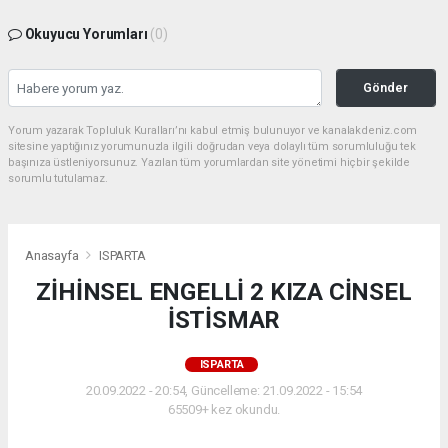
Okuyucu Yorumları
(0)
Gönder
Yorum yazarak Topluluk Kuralları’nı kabul etmiş bulunuyor ve kanalakdeniz.com
sitesine yaptığınız yorumunuzla ilgili doğrudan veya dolaylı tüm sorumluluğu tek
başınıza üstleniyorsunuz. Yazılan tüm yorumlardan site yönetimi hiçbir şekilde
sorumlu tutulamaz.
Anasayfa
ISPARTA
ZİHİNSEL ENGELLİ 2 KIZA CİNSEL
İSTİSMAR
ISPARTA
20.09.2022 - 20:54, Güncelleme: 21.09.2022 - 15:54
65509+ kez okundu.