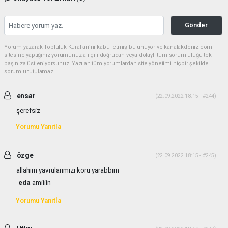
Gönder
Yorum yazarak Topluluk Kuralları’nı kabul etmiş bulunuyor ve kanalakdeniz.com
sitesine yaptığınız yorumunuzla ilgili doğrudan veya dolaylı tüm sorumluluğu tek
başınıza üstleniyorsunuz. Yazılan tüm yorumlardan site yönetimi hiçbir şekilde
sorumlu tutulamaz.
ensar
(22.09.2022 18:15 - #244)
şerefsiz
Yorumu Yanıtla
özge
(22.09.2022 18:15 - #245)
allahım yavrularımızı koru yarabbim
eda
amiiiin
Yorumu Yanıtla