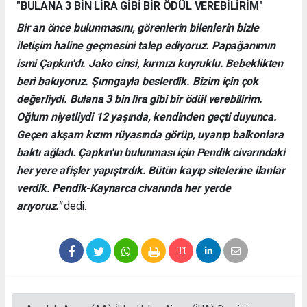
"BULANA 3 BİN LİRA GİBİ BİR ÖDÜL VEREBİLİRİM"
Bir an önce bulunmasını, görenlerin bilenlerin bizle
iletişim haline geçmesini talep ediyoruz. Papağanımın
ismi Çapkın'dı. Jako cinsi, kırmızı kuyruklu. Bebeklikten
beri bakıyoruz. Şırıngayla beslerdik. Bizim için çok
değerliydi. Bulana 3 bin lira gibi bir ödül verebilirim.
Oğlum niyetliydi 12 yaşında, kendinden geçti duyunca.
Geçen akşam kızım rüyasında görüp, uyanıp balkonlara
baktı ağladı. Çapkın'ın bulunması için Pendik civarındaki
her yere afişler yapıştırdık. Bütün kayıp sitelerine ilanlar
verdik. Pendik-Kaynarca civarında her yerde
arıyoruz."
dedi.