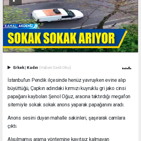
Erkek
|
Kadın
(Haberi Sesli Oku)
İstanbul’un Pendik ilçesinde henüz yavruyken evine alıp
büyüttüğü, Çapkın adındaki kırmızı kuyruklu gri jako cinsi
papağanı kaybolan Şenol Oğuz, aracına taktırdığı megafon
sitemiyle sokak sokak anons yaparak papağanını aradı.
Anons sesini duyan mahalle sakinleri, şaşırarak camlara
çıktı.
Alışılmamış arama yöntemine kayıtsız kalmayan