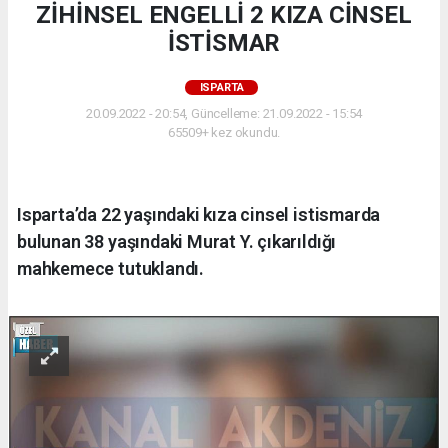
ZİHİNSEL ENGELLİ 2 KIZA CİNSEL
İSTİSMAR
ISPARTA
20.09.2022 - 20:54, Güncelleme: 21.09.2022 - 15:54
65509+ kez okundu.
Isparta’da 22 yaşındaki kıza cinsel istismarda
bulunan 38 yaşındaki Murat Y. çıkarıldığı
mahkemece tutuklandı.