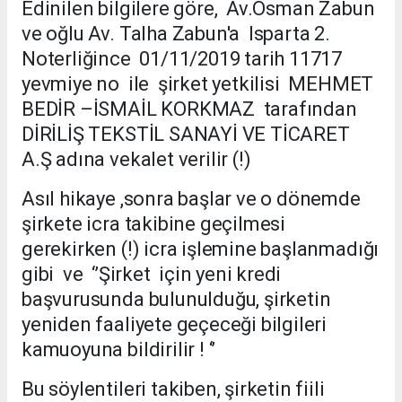
Edinilen bilgilere göre, Av.Osman Zabun
ve oğlu Av. Talha Zabun'a Isparta 2.
Noterliğince 01/11/2019 tarih 11717
yevmiye no ile şirket yetkilisi MEHMET
BEDİR –İSMAİL KORKMAZ tarafından
DİRİLİŞ TEKSTİL SANAYİ VE TİCARET
A.Ş adına vekalet verilir (!)
Asıl hikaye ,sonra başlar ve o dönemde
şirkete icra takibine geçilmesi
gerekirken (!) icra işlemine başlanmadığı
gibi ve ‘’Şirket için yeni kredi
başvurusunda bulunulduğu, şirketin
yeniden faaliyete geçeceği bilgileri
kamuoyuna bildirilir ! ‘’
Bu söylentileri takiben, şirketin fiili