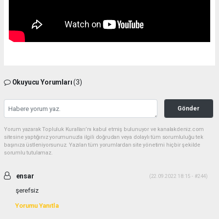
Okuyucu Yorumları
(3)
Gönder
Yorum yazarak Topluluk Kuralları’nı kabul etmiş bulunuyor ve kanalakdeniz.com
sitesine yaptığınız yorumunuzla ilgili doğrudan veya dolaylı tüm sorumluluğu tek
başınıza üstleniyorsunuz. Yazılan tüm yorumlardan site yönetimi hiçbir şekilde
sorumlu tutulamaz.
ensar
(22.09.2022 18:15 - #244)
şerefsiz
Yorumu Yanıtla