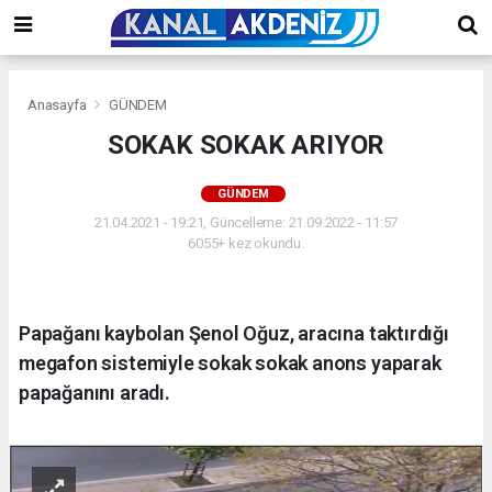
Anasayfa
GÜNDEM
SOKAK SOKAK ARIYOR
GÜNDEM
21.04.2021 - 19:21, Güncelleme: 21.09.2022 - 11:57
6055+ kez okundu.
Papağanı kaybolan Şenol Oğuz, aracına taktırdığı
megafon sistemiyle sokak sokak anons yaparak
papağanını aradı.