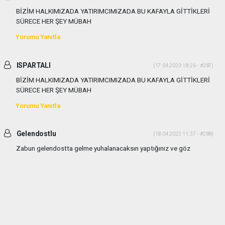
BİZİM HALKIMIZADA YATIRIMCIMIZADA BU KAFAYLA GİTTİKLERİ
SÜRECE HER ŞEY MÜBAH
Yorumu Yanıtla
ISPARTALI
(17.04.2023 18:26 - #287)
BİZİM HALKIMIZADA YATIRIMCIMIZADA BU KAFAYLA GİTTİKLERİ
SÜRECE HER ŞEY MÜBAH
Yorumu Yanıtla
Gelendostlu
(18.04.2023 11:37 - #288)
Zabun gelendostta gelme yuhalanacaksın yaptığınız ve göz
yumdugunuz olayların vebalini bu halk size sandıkta soracaktır..
Yorumu Yanıtla
Gelendostlu
(18.04.2023 11:37 - #289)
Zabun gelendostta gelme yuhalanacaksın yaptığınız ve göz