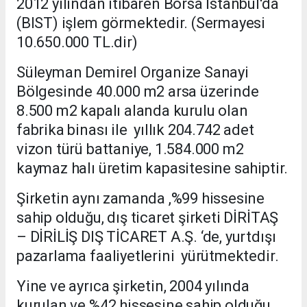
2012 yılından itibaren Borsa İstanbul'da
(BIST) işlem görmektedir. (Sermayesi
10.650.000 TL.dir)
Süleyman Demirel Organize Sanayi
Bölgesinde 40.000 m2 arsa üzerinde
8.500 m2 kapalı alanda kurulu olan
fabrika binası ile yıllık 204.742 adet
vizon türü battaniye, 1.584.000 m2
kaymaz halı üretim kapasitesine sahiptir.
Şirketin aynı zamanda ,%99 hissesine
sahip olduğu, dış ticaret şirketi DİRİTAŞ
– DİRİLİŞ DIŞ TİCARET A.Ş. ‘de, yurtdışı
pazarlama faaliyetlerini yürütmektedir.
Yine ve ayrıca şirketin, 2004 yılında
kurulan ve %42 hissesine sahip olduğu