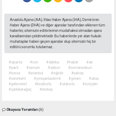
Anadolu Ajansı (AA), İhlas Haber Ajansı (İHA), Demirören
Haber Ajansı (DHA) ve diğer ajanslar tarafından eklenen tüm
haberler, sitemizin editörlerinin müdahalesi olmadan ajans
kanallarından çekilmektedir. Bu haberlerde yer alan hukuki
muhataplar haberi geçen ajanslar olup sitemizin hiç bir
editörü sorumlu tutulamaz...
#ısparta
#son
#dakika
#haber
#ak
#parti
#osman
#zabun
#osmanzabun
#borsa
#istanbul
#eğirdir
#yalvaç
#senirkent
#yenişarbademli
#gönen
#aksu
#gelendost
#keçiborlu
#uluborlu
#sütçüler
#şarkikarağaç
#atebey
Okuyucu Yorumları
(6)