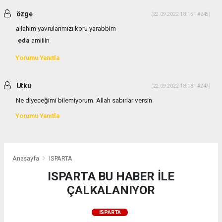
özge
(22.09.2022 18:15 - #245)
allahım yavrularımızı koru yarabbim
eda
amiiiin
Yorumu Yanıtla
Utku
(22.09.2022 18:18 - #247)
Ne diyeceğimi bilemiyorum. Allah sabırlar versin
Yorumu Yanıtla
Anasayfa
ISPARTA
ISPARTA BU HABER İLE
ÇALKALANIYOR
ISPARTA