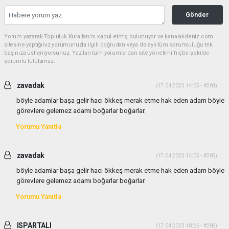
Gönder
Yorum yazarak Topluluk Kuralları’nı kabul etmiş bulunuyor ve kanalakdeniz.com
sitesine yaptığınız yorumunuzla ilgili doğrudan veya dolaylı tüm sorumluluğu tek
başınıza üstleniyorsunuz. Yazılan tüm yorumlardan site yönetimi hiçbir şekilde
sorumlu tutulamaz.
zavadak
(17.04.2023 14:05 - #284)
böyle adamlar başa gelir hacı ökkeş merak etme hak eden adam böyle
görevlere gelemez adamı boğarlar boğarlar.
Yorumu Yanıtla
zavadak
(17.04.2023 14:05 - #285)
böyle adamlar başa gelir hacı ökkeş merak etme hak eden adam böyle
görevlere gelemez adamı boğarlar boğarlar.
Yorumu Yanıtla
ISPARTALI
(17.04.2023 18:26 - #286)