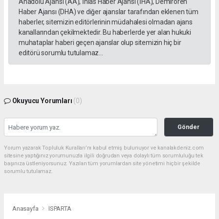
Anadolu Ajansı (AA), İhlas Haber Ajansı (İHA), Demirören
Haber Ajansı (DHA) ve diğer ajanslar tarafından eklenen tüm
haberler, sitemizin editörlerinin müdahalesi olmadan ajans
kanallarından çekilmektedir. Bu haberlerde yer alan hukuki
muhataplar haberi geçen ajanslar olup sitemizin hiç bir
editörü sorumlu tutulamaz...
Okuyucu Yorumları
(0)
Gönder
Yorum yazarak Topluluk Kuralları’nı kabul etmiş bulunuyor ve kanalakdeniz.com
sitesine yaptığınız yorumunuzla ilgili doğrudan veya dolaylı tüm sorumluluğu tek
başınıza üstleniyorsunuz. Yazılan tüm yorumlardan site yönetimi hiçbir şekilde
sorumlu tutulamaz.
Anasayfa
ISPARTA