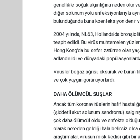
genellikle soğuk algınlığına neden olur ve
diğer solunum yolu enfeksiyonlarıyla aynı 
bulunduğunda buna koenfeksiyon denir ve 
2004 yılında, NL63, Hollanda'da bronşioli
tespit edildi. Bu virüs muhtemelen yüzlerce
Hong Kong'da bu sefer zatürree olan yaşl
adlandırıldı ve dünyadaki popülasyonlar
Virüsler boğaz ağrısı, öksürük ve burun tı
ve çok yaygın görünüyorlardı.
DAHA ÖLÜMCÜL SUŞLAR
Ancak tüm koronavirüslerin hafif hastalığ
(şiddetli akut solunum sendromu) salgını
çok daha ölümcül oldu ve enfekte olduğu 
olarak nereden geldiği hala belirsiz olsa
araştırmalar, virüsün misk kedisi gibi bir 