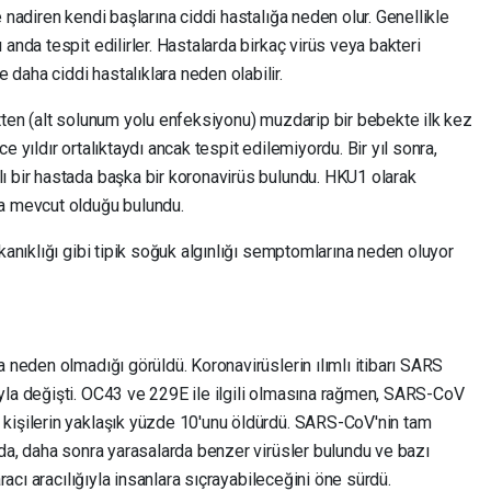
 nadiren kendi başlarına ciddi hastalığa neden olur. Genellikle
anda tespit edilirler. Hastalarda birkaç virüs veya bakteri
daha ciddi hastalıklara neden olabilir.
tten (alt solunum yolu enfeksiyonu) muzdarip bir bebekte ilk kez
 yıldır ortalıktaydı ancak tespit edilemiyordu. Bir yıl sonra,
ı bir hastada başka bir koronavirüs bulundu. HKU1 olarak
da mevcut olduğu bulundu.
kanıklığı gibi tipik soğuk algınlığı semptomlarına neden oluyor
a neden olmadığı görüldü. Koronavirüslerin ılımlı itibarı SARS
yla değişti. OC43 ve 229E ile ilgili olmasına rağmen, SARS-CoV
kişilerin yaklaşık yüzde 10'unu öldürdü. SARS-CoV'nin tam
 da, daha sonra yarasalarda benzer virüsler bulundu ve bazı
aracı aracılığıyla insanlara sıçrayabileceğini öne sürdü.