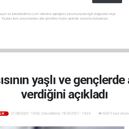
nuyor ve kanalakdeniz.com sitesine yaptığınız yorumunuzla ilgili doğrudan veya
. Yazılan tüm yorumlardan site yönetimi hiçbir şekilde sorumlu tutulamaz.
ısının yaşlı ve gençlerde
verdiğini açıkladı
27.08.2020 - 14:50, Güncelleme: 18.05.2021 - 14:24
6047+ kez okun
LIK