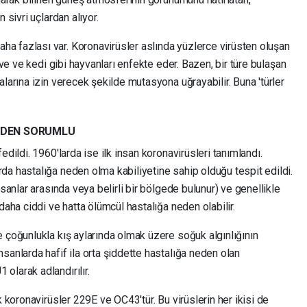
 sivri uçlardan alıyor.
a fazlası var. Koronavirüsler aslında yüzlerce virüsten oluşan
eve ve kedi gibi hayvanları enfekte eder. Bazen, bir türe bulaşan
larına izin verecek şekilde mutasyona uğrayabilir. Buna 'türler
İNDEN SORUMLU
edildi. 1960'larda ise ilk insan koronavirüsleri tanımlandı.
da hastalığa neden olma kabiliyetine sahip olduğu tespit edildi.
nsanlar arasında veya belirli bir bölgede bulunur) ve genellikle
daha ciddi ve hatta ölümcül hastalığa neden olabilir.
 çoğunlukla kış aylarında olmak üzere soğuk algınlığının
sanlarda hafif ila orta şiddette hastalığa neden olan
olarak adlandırılır.
k koronavirüsler 229E ve OC43'tür. Bu virüslerin her ikisi de