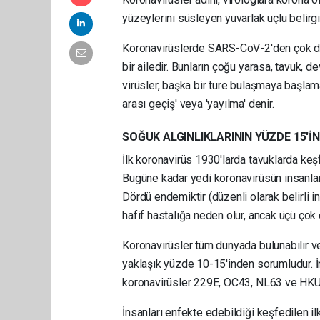
yüzeylerini süsleyen yuvarlak uçlu belirgin
Koronavirüslerde SARS-CoV-2'den çok dah
bir ailedir. Bunların çoğu yarasa, tavuk, d
virüsler, başka bir türe bulaşmaya başlama
arası geçiş' veya 'yayılma' denir.
SOĞUK ALGINLIKLARININ YÜZDE 15'
İlk koronavirüs 1930'larda tavuklarda keşf
Bugüne kadar yedi koronavirüsün insanlar
Dördü endemiktir (düzenli olarak belirli i
hafif hastalığa neden olur, ancak üçü çok 
Koronavirüsler tüm dünyada bulunabilir ve
yaklaşık yüzde 10-15'inden sorumludur. İn
koronavirüsler 229E, OC43, NL63 ve HKU1 
İnsanları enfekte edebildiği keşfedilen il