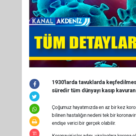
1930'larda tavuklarda keşfedilmesi
süredir tüm dünyayı kasıp kavuran 
Çoğumuz hayatımızda en az bir kez korona
bilinen hastalığın nedeni tek bir koronavi
endişe verici bir gerçek olabilir.
Koronavirüsler adını, virologlara korona 