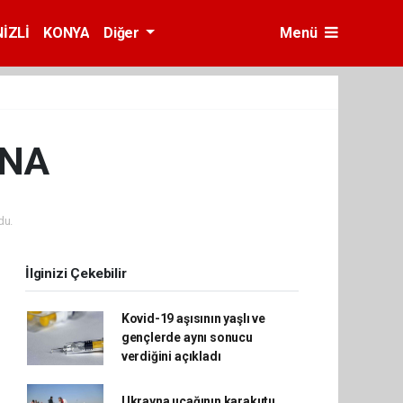
İZLİ
KONYA
Diğer
Menü
ONA
du.
İlginizi Çekebilir
Kovid-19 aşısının yaşlı ve
gençlerde aynı sonucu
verdiğini açıkladı
Ukrayna uçağının karakutu