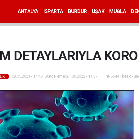
ANTALYA
ISPARTA
BURDUR
UŞAK
MUĞLA
DEN
M DETAYLARIYLA KOR
08.05.2021 - 14:40, Güncelleme: 21.09.2022 - 11:57
5644+ kez okun
LIK