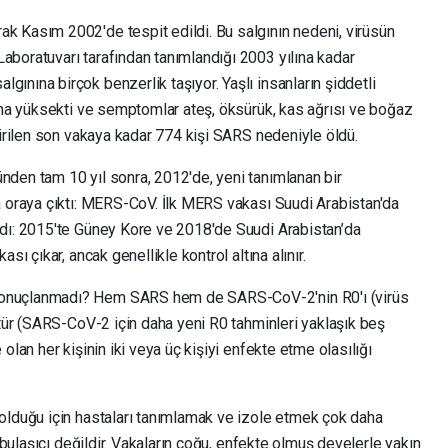
 Kasım 2002'de tespit edildi. Bu salgının nedeni, virüsün
boratuvarı tarafından tanımlandığı 2003 yılına kadar
nına birçok benzerlik taşıyor. Yaşlı insanların şiddetli
daha yüksekti ve semptomlar ateş, öksürük, kas ağrısı ve boğaz
dirilen son vakaya kadar 774 kişi SARS nedeniyle öldü.
den tam 10 yıl sonra, 2012'de, yeni tanımlanan bir
a oraya çıktı: MERS-CoV. İlk MERS vakası Suudi Arabistan'da
rdı: 2015'te Güney Kore ve 2018'de Suudi Arabistan’da
sı çıkar, ancak genellikle kontrol altına alınır.
onuçlanmadı? Hem SARS hem de SARS-CoV-2'nin R0'ı (virüs
çtür (SARS-CoV-2 için daha yeni R0 tahminleri yaklaşık beş
olan her kişinin iki veya üç kişiyi enfekte etme olasılığı
olduğu için hastaları tanımlamak ve izole etmek çok daha
k bulaşıcı değildir. Vakaların çoğu, enfekte olmuş develerle yakın