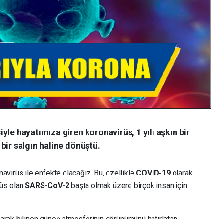
yle hayatımıza giren koronavirüs, 1 yılı aşkın bir
bir salgın haline dönüştü.
virüs ile enfekte olacağız. Bu, özellikle
COVID-19
olarak
rüs olan
SARS-CoV-2
başta olmak üzere birçok insan için
olarak bilinen güneş atmosferinin görünümünü hatırlatan,