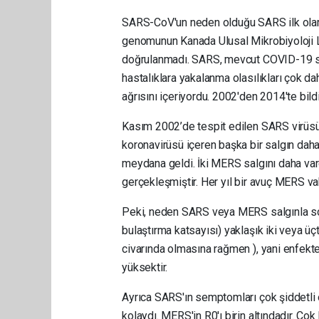
SARS-CoV'un neden olduğu SARS ilk olarak
genomunun Kanada Ulusal Mikrobiyoloji La
doğrulanmadı. SARS, mevcut COVID-19 salgı
hastalıklara yakalanma olasılıkları çok 
ağrısını içeriyordu. 2002'den 2014'te bil
Kasım 2002’de tespit edilen SARS virüsün
koronavirüsü içeren başka bir salgın dah
meydana geldi. İki MERS salgını daha va
gerçekleşmiştir. Her yıl bir avuç MERS vaka
Peki, neden SARS veya MERS salgınla s
bulaştırma katsayısı) yaklaşık iki veya ü
civarında olmasına rağmen ), yani enfekte 
yüksektir.
Ayrıca SARS'ın semptomları çok şiddetli 
kolaydı. MERS'in R0'ı birin altındadır. Ço