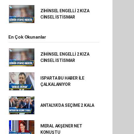
ZİHİNSEL ENGELLİ 2 KIZA
CİNSEL İSTİSMAR
En Çok Okunanlar
ZİHİNSEL ENGELLİ 2 KIZA
CİNSEL İSTİSMAR
ISPARTA BU HABER İLE
ÇALKALANIYOR
ANTALYA’DA SEÇİME 2 KALA
MERAL AKŞENER NET
KONUŞTU