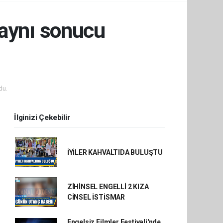
 aynı sonucu
du.
İlginizi Çekebilir
İYİLER KAHVALTIDA BULUŞTU
ZİHİNSEL ENGELLİ 2 KIZA
CİNSEL İSTİSMAR
Engelsiz Filmler Festivali'nde