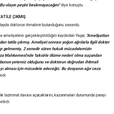
. Bu olayın peşini bırakmayacağım"
diye konuştu.
ATİLE ÇIKMIŞ
 olayda doktorun ihmalinin bulunduğunu savundu.
 ameliyatının gerçekleştirildiğini kaydeden Yaşar,
"Ameliyattan
an tatile çıkmış. Ameliyat sonrası yoğun ağrılarla ilgili doktor
rakıp gelmemiş. 2 senedir süren hukuk mücadelemizin
eza Mahkemesi'nde 'taksirle ölüme neden' olma suçundan
 bunun yetersiz olduğunu ve doktorun doğrudan ihtimali
ı alması için mücadele edeceğiz. Bu dosyanın ağır ceza
edi.
ralık tazminat davası açacaklarını, kazanmaları durumunda parayı
etirdi.