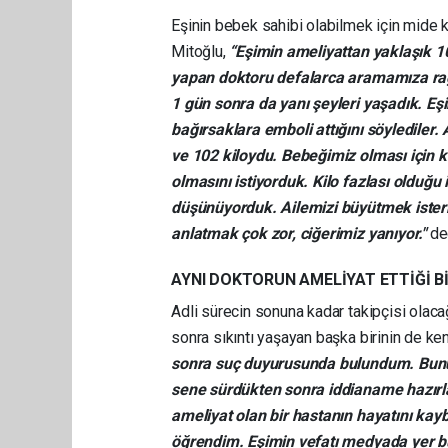
Eşinin bebek sahibi olabilmek için mide
Mitoğlu,
“Eşimin ameliyattan yaklaşık 10 
yapan doktoru defalarca aramamıza rağm
1 gün sonra da yanı şeyleri yaşadık. Eşi
bağırsaklara emboli attığını söylediler
ve 102 kiloydu. Bebeğimiz olması için k
olmasını istiyorduk. Kilo fazlası olduğu
düşünüyorduk. Ailemizi büyütmek ister
anlatmak çok zor, ciğerimiz yanıyor."
de
AYNI DOKTORUN AMELİYAT ETTİĞİ Bİ
Adli sürecin sonuna kadar takipçisi olac
sonra sıkıntı yaşayan başka birinin de ken
sonra suç duyurusunda bulundum. Bunun 
sene sürdükten sonra iddianame hazırl
ameliyat olan bir hastanın hayatını kaybe
öğrendim. Eşimin vefatı medyada yer b