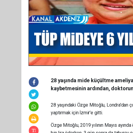
28 yaşında mide küçültme ameliya
kaybetmesinin ardından, doktorun 6
28 yaşındaki Özge Mitoğlu, Londra'dan ç
yaptırmak için İzmir'e gitti.
Özge Mitoğlu, 2019 yılının Mayıs ayında
bin lira öderken, 3 gün sonra da taburcu ed