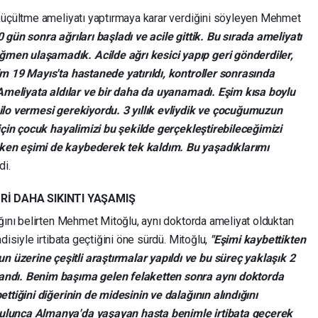
 küçültme ameliyatı yaptırmaya karar verdiğini söyleyen Mehmet
gün sonra ağrıları başladı ve acile gittik. Bu sırada ameliyatı
en ulaşamadık. Acilde ağrı kesici yapıp geri gönderdiler,
m 19 Mayıs'ta hastanede yatırıldı, kontroller sonrasında
. Ameliyata aldılar ve bir daha da uyanamadı. Eşim kısa boylu
ilo vermesi gerekiyordu. 3 yıllık evliydik ve çocuğumuzun
 için çocuk hayalimizi bu şekilde gerçekleştirebileceğimizi
ken eşimi de kaybederek tek kaldım. Bu yaşadıklarımı
di.
Rİ DAHA SIKINTI YAŞAMIŞ
ağını belirten Mehmet Mitoğlu, aynı doktorda ameliyat olduktan
disiyle irtibata geçtiğini öne sürdü. Mitoğlu,
"Eşimi kaybettikten
üzerine çeşitli araştırmalar yapıldı ve bu süreç yaklaşık 2
andı. Benim başıma gelen felaketten sonra aynı doktorda
ttiğini diğerinin de midesinin ve dalağının alındığını
ulunca Almanya'da yaşayan hasta benimle irtibata geçerek