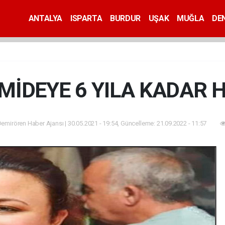
ANTALYA
ISPARTA
BURDUR
UŞAK
MUĞLA
DEN
MİDEYE 6 YILA KADAR 
emirören Haber Ajansı | 30.05.2021 - 19:54, Güncelleme: 21.09.2022 - 11:57