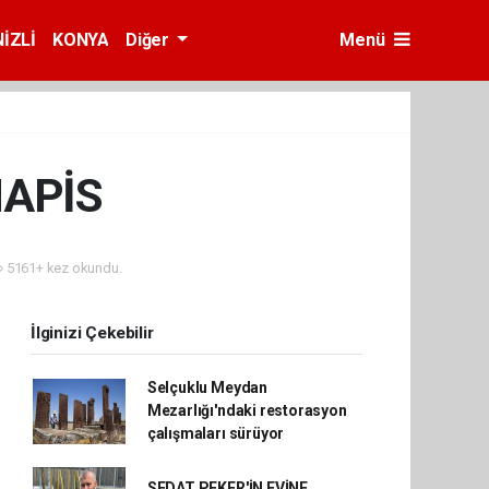
İZLİ
KONYA
Diğer
Menü
HAPİS
5161+ kez okundu.
İlginizi Çekebilir
Selçuklu Meydan
Mezarlığı'ndaki restorasyon
çalışmaları sürüyor
SEDAT PEKER'İN EVİNE