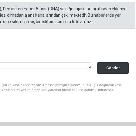
), Demirören Haber Ajansı (DHA) ve diğer ajanslar tarafından eklenen
lesi olmadan ajans kanallarından çekilmektedir. Bu haberlerde yer
 olup sitemizin hiç bir editörü sorumlu tutulamaz...
Gönder
nuyor ve kanalakdeniz.com sitesine yaptığınız yorumunuzla ilgili doğrudan veya
. Yazılan tüm yorumlardan site yönetimi hiçbir şekilde sorumlu tutulamaz.