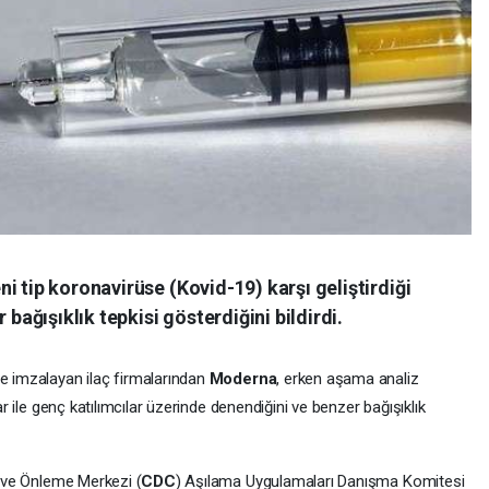
i tip koronavirüse (Kovid-19) karşı geliştirdiği
 bağışıklık tepkisi gösterdiğini bildirdi.
me imzalayan ilaç firmalarından
Moderna
, erken aşama analiz
lar ile genç katılımcılar üzerinde denendiğini ve benzer bağışıklık
ol ve Önleme Merkezi (
CDC
) Aşılama Uygulamaları Danışma Komitesi