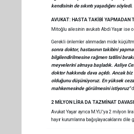
kendisinin de sıkıntı yaşadığını söyledi
AVUKAT: HASTA TAKİBİ YAPMADAN T
Mitoğlu ailesinin avukatı Abdi Yaşar ise
Gerekli önlemler alınmadan mide küçültme
sonra doktor, hastasının takibini yapmad
bilgilendirilmesine rağmen tatilini bı
meyvelerini almaya başladık. Asliye C
doktor hakkında dava açıldı. Ancak biz
olduğunu düşünüyoruz. En yüksek cezay
mahkemesinde görülmesini istiyoruz"
d
2 MİLYON LİRA DA TAZMİNAT DAVASI
Avukat Yaşar ayrıca M.Y.U.'ya 2 milyon li
hayır kurumlarına bağışlayacaklarını dile g