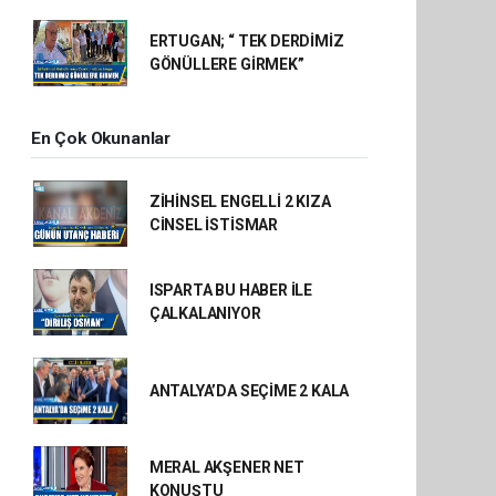
ERTUGAN; “ TEK DERDİMİZ
GÖNÜLLERE GİRMEK”
En Çok Okunanlar
ZİHİNSEL ENGELLİ 2 KIZA
CİNSEL İSTİSMAR
ISPARTA BU HABER İLE
ÇALKALANIYOR
ANTALYA’DA SEÇİME 2 KALA
MERAL AKŞENER NET
KONUŞTU