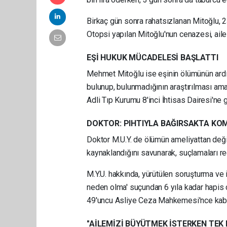
Birkaç gün sonra rahatsızlanan Mitoğlu, 2
Otopsi yapılan Mitoğlu'nun cenazesi, ailes
EŞİ HUKUK MÜCADELESİ BAŞLATTI
Mehmet Mitoğlu ise eşinin ölümünün ardınd
bulunup, bulunmadığının araştırılması amac
Adli Tıp Kurumu 8'inci İhtisas Dairesi'ne g
DOKTOR: PIHTIYLA BAĞIRSAKTA K
Doktor M.U.Y. de ölümün ameliyattan deği
kaynaklandığını savunarak, suçlamaları re
M.Y.U. hakkında, yürütülen soruşturma ve
neden olma' suçundan 6 yıla kadar hapis c
49'uncu Asliye Ceza Mahkemesi'nce kabul 
"AİLEMİZİ BÜYÜTMEK İSTERKEN TEK