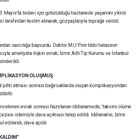
3 Mayıs'ta tedavi için götürüldüğü hastanede yaşamını yitirdi.
i tarafından teslim alınarak, gözyaşlarıyla toprağa verildi.
an savcılığa başvurdu. Doktor M.U.Y.'nin tıbbi hatasının
ıyla ameliyata ilişkin evrak, İzmir Adli Tıp Kurumu ve İstanbul
önderildi.
OMPLİKASYON OLUŞMUŞ
l pıhtı atması sonrası bağırsaklarda oluşan komplikasyondan
ddetti.
 incelenen evrak sonrası hazırlanan iddianamede, 'taksire ölüme
ezası istemiyle dava açılması talep edildi. İddianame, İzmir
edilerek, dava açıldı.
 KALDIM"