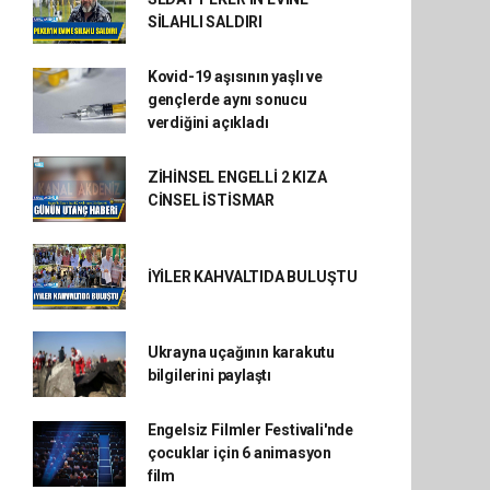
SİLAHLI SALDIRI
Kovid-19 aşısının yaşlı ve
gençlerde aynı sonucu
verdiğini açıkladı
ZİHİNSEL ENGELLİ 2 KIZA
CİNSEL İSTİSMAR
İYİLER KAHVALTIDA BULUŞTU
Ukrayna uçağının karakutu
bilgilerini paylaştı
Engelsiz Filmler Festivali'nde
çocuklar için 6 animasyon
film