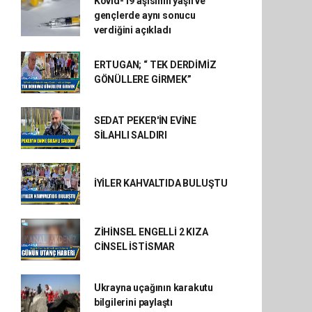
Kovid-19 aşısının yaşlı ve
gençlerde aynı sonucu
verdiğini açıkladı
ERTUGAN; “ TEK DERDİMİZ
GÖNÜLLERE GİRMEK”
SEDAT PEKER'İN EVİNE
SİLAHLI SALDIRI
İYİLER KAHVALTIDA BULUŞTU
ZİHİNSEL ENGELLİ 2 KIZA
CİNSEL İSTİSMAR
Ukrayna uçağının karakutu
bilgilerini paylaştı