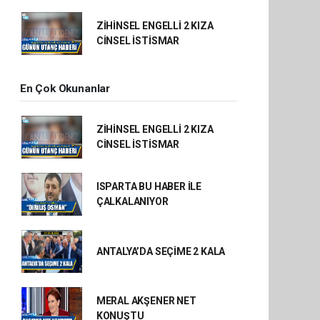
ZİHİNSEL ENGELLİ 2 KIZA
CİNSEL İSTİSMAR
En Çok Okunanlar
ZİHİNSEL ENGELLİ 2 KIZA
CİNSEL İSTİSMAR
ISPARTA BU HABER İLE
ÇALKALANIYOR
ANTALYA’DA SEÇİME 2 KALA
MERAL AKŞENER NET
KONUŞTU