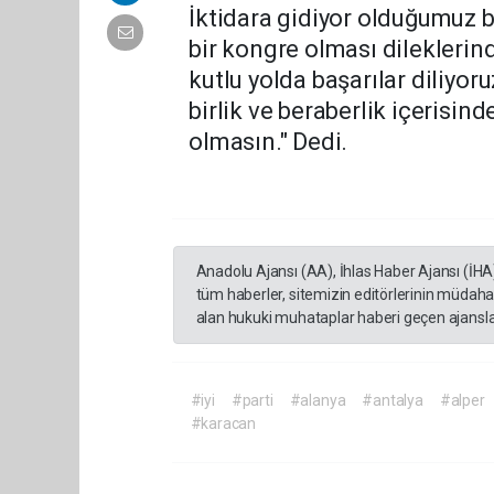
İktidara gidiyor olduğumuz b
bir kongre olması dilekleri
kutlu yolda başarılar diliyor
birlik ve beraberlik içerisi
olmasın." Dedi.
Anadolu Ajansı (AA), İhlas Haber Ajansı (İHA
tüm haberler, sitemizin editörlerinin müdaha
alan hukuki muhataplar haberi geçen ajanslar
#iyi
#parti
#alanya
#antalya
#alper
#karacan