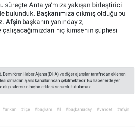
u süreçte Antalya’mıza yakışan birleştirici
nde bulunduk.
Başkanımıza çıkmış olduğu bu
uz.
Afşin
başkanın yanındayız,
nde çalışacağımızdan hiç kimsenin şüphesi
), Demirören Haber Ajansı (DHA) ve diğer ajanslar tarafından eklenen
lesi olmadan ajans kanallarından çekilmektedir. Bu haberlerde yer
 olup sitemizin hiç bir editörü sorumlu tutulamaz...
#arıkan
#ilçe
#başkanı
#il
#başkanıaday
#vahdet
#afşin