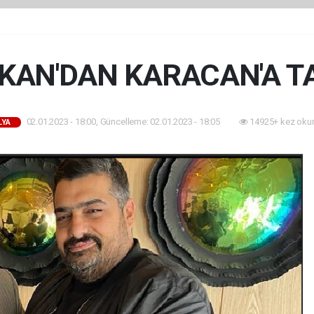
IKAN'DAN KARACAN'A T
02.01.2023 - 18:00, Güncelleme: 02.01.2023 - 18:05
14925+ kez oku
LYA