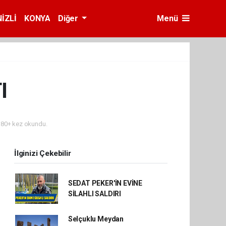
İZLİ
KONYA
Diğer
Menü
I
80+ kez okundu.
İlginizi Çekebilir
SEDAT PEKER'İN EVİNE
SİLAHLI SALDIRI
Selçuklu Meydan