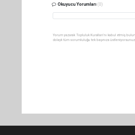
Okuyucu Yorumları
(0)
Yorum yazarak Topluluk Kuralları’nı kabul etmiş bulu
dolaylı tüm sorumluluğu tek başınıza üstleniyorsunuz