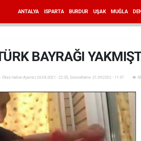
ANTALYA
ISPARTA
BURDUR
UŞAK
MUĞLA
DEN
TÜRK BAYRAĞI YAKMIŞT
- İhlas Haber Ajansı | 26.04.2021 - 22:35, Güncelleme: 21.09.2022 - 11:57
53