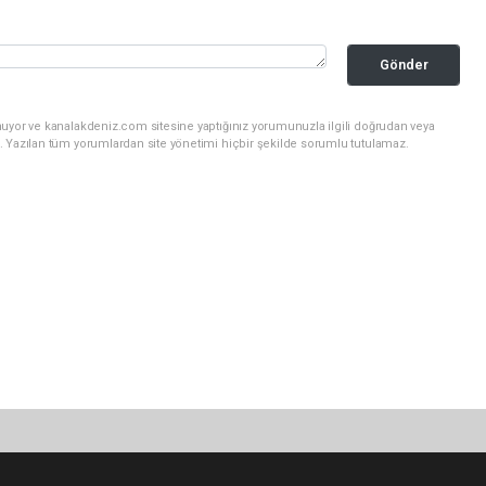
Gönder
nuyor ve kanalakdeniz.com sitesine yaptığınız yorumunuzla ilgili doğrudan veya
. Yazılan tüm yorumlardan site yönetimi hiçbir şekilde sorumlu tutulamaz.