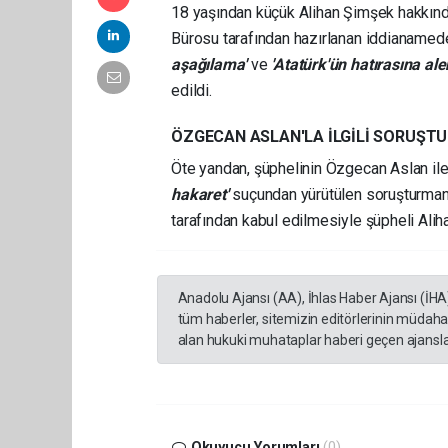
18 yaşından küçük Alihan Şimşek hakkınd
Bürosu tarafından hazırlanan iddianame
aşağılama'
ve
'Atatürk'ün hatırasına al
edildi.
ÖZGECAN ASLAN'LA İLGİLİ SORUŞTU
Öte yandan, şüphelinin Özgecan Aslan ile 
hakaret'
suçundan yürütülen soruşturman
tarafından kabul edilmesiyle şüpheli Ali
Anadolu Ajansı (AA), İhlas Haber Ajansı (İHA
tüm haberler, sitemizin editörlerinin müdaha
alan hukuki muhataplar haberi geçen ajanslar
Okuyucu Yorumları
(0)