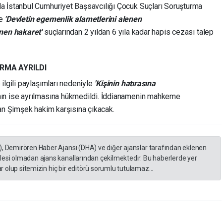
a İstanbul Cumhuriyet Başsavcılığı Çocuk Suçları Soruşturma
de
'Devletin egemenlik alametlerini alenen
enen hakaret'
suçlarından 2 yıldan 6 yıla kadar hapis cezası talep
RMA AYRILDI
ilgili paylaşımları nedeniyle
'Kişinin hatırasına
ın ise ayrılmasına hükmedildi. İddianamenin mahkeme
han Şimşek hakim karşısına çıkacak.
), Demirören Haber Ajansı (DHA) ve diğer ajanslar tarafından eklenen
lesi olmadan ajans kanallarından çekilmektedir. Bu haberlerde yer
 olup sitemizin hiç bir editörü sorumlu tutulamaz...