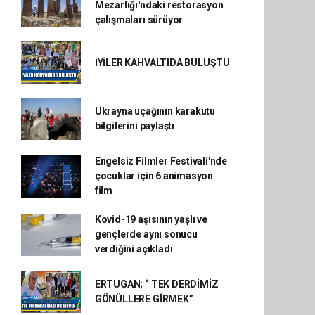
Mezarlığı'ndaki restorasyon
çalışmaları sürüyor
İYİLER KAHVALTIDA BULUŞTU
Ukrayna uçağının karakutu
bilgilerini paylaştı
Engelsiz Filmler Festivali'nde
çocuklar için 6 animasyon
film
Kovid-19 aşısının yaşlı ve
gençlerde aynı sonucu
verdiğini açıkladı
ERTUGAN; “ TEK DERDİMİZ
GÖNÜLLERE GİRMEK”