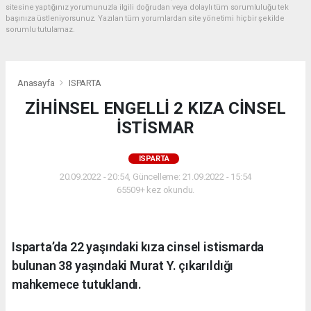
sitesine yaptığınız yorumunuzla ilgili doğrudan veya dolaylı tüm sorumluluğu tek
başınıza üstleniyorsunuz. Yazılan tüm yorumlardan site yönetimi hiçbir şekilde
sorumlu tutulamaz.
Anasayfa
ISPARTA
ZİHİNSEL ENGELLİ 2 KIZA CİNSEL
İSTİSMAR
ISPARTA
20.09.2022 - 20:54, Güncelleme: 21.09.2022 - 15:54
65509+ kez okundu.
Isparta’da 22 yaşındaki kıza cinsel istismarda
bulunan 38 yaşındaki Murat Y. çıkarıldığı
mahkemece tutuklandı.