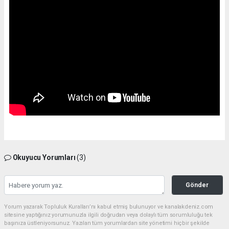
Okuyucu Yorumları
(3)
Gönder
Yorum yazarak Topluluk Kuralları’nı kabul etmiş bulunuyor ve kanalakdeniz.com
sitesine yaptığınız yorumunuzla ilgili doğrudan veya dolaylı tüm sorumluluğu tek
başınıza üstleniyorsunuz. Yazılan tüm yorumlardan site yönetimi hiçbir şekilde