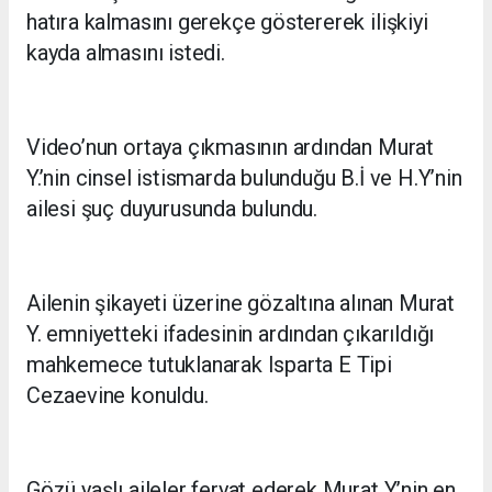
hatıra kalmasını gerekçe göstererek ilişkiyi
kayda almasını istedi.
Video’nun ortaya çıkmasının ardından Murat
Y.’nin cinsel istismarda bulunduğu B.İ ve H.Y’nin
ailesi şuç duyurusunda bulundu.
Ailenin şikayeti üzerine gözaltına alınan Murat
Y. emniyetteki ifadesinin ardından çıkarıldığı
mahkemece tutuklanarak Isparta E Tipi
Cezaevine konuldu.
Gözü yaşlı aileler feryat ederek Murat Y.’nin en