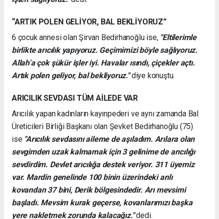
“ARTIK POLEN GELİYOR, BAL BEKLİYORUZ”
6 çocuk annesi olan Şirvan Bedirhanoğlu ise,
"Eltilerimle
birlikte arıcılık yapıyoruz. Geçimimizi böyle sağlıyoruz.
Allah’a çok şükür işler iyi. Havalar ısındı, çiçekler açtı.
Artık polen geliyor, bal bekliyoruz."
diye konuştu.
ARICILIK SEVDASI TÜM AİLEDE VAR
Arıcılık yapan kadınların kayınpederi ve aynı zamanda Bal
Üreticileri Birliği Başkanı olan Şevket Bedirhanoğlu (75)
ise
"
Arıcılık sevdasını aileme de aşıladım. Arılara olan
sevgimden uzak kalmamak için 3 gelinime de arıcılığı
sevdirdim. Devlet arıcılığa destek veriyor. 311 üyemiz
var. Mardin genelinde 100 binin üzerindeki arılı
kovandan 37 bini, Derik bölgesindedir. Arı mevsimi
başladı. Mevsim kurak geçerse, kovanlarımızı başka
yere nakletmek zorunda kalacağız."
dedi.