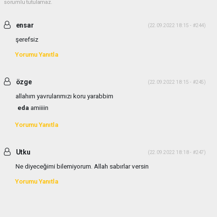
sorumlu tutulamaz.
ensar
(22.09.2022 18:15 - #244)
şerefsiz
Yorumu Yanıtla
özge
(22.09.2022 18:15 - #245)
allahım yavrularımızı koru yarabbim
eda
amiiiin
Yorumu Yanıtla
Utku
(22.09.2022 18:18 - #247)
Ne diyeceğimi bilemiyorum. Allah sabırlar versin
Yorumu Yanıtla