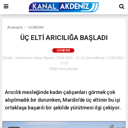
Anasayfa
GÜNDEM
ÜÇ ELTİ ARICILIĞA BAŞLADI
GÜNDEM
(DHA) - Demirören Haber Ajansı | 19.04.2021 - 21:15, Güncelleme: 21.09.2022 -
11:57
5506+ kez okundu.
Arıcılık mesleğinde kadın çalışanları görmek çok
alışılmadık bir durumken, Mardin'de üç eltinin bu işi
ortaklaşa başarılı bir şekilde yürütmesi ilgi çekiyor.