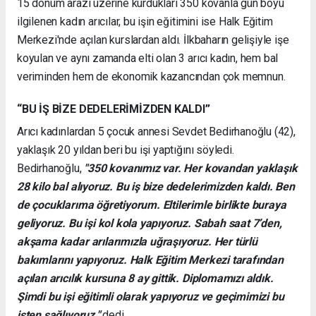
15 dönüm arazi üzerine kurdukları 350 kovanla gün boyu
ilgilenen kadın arıcılar, bu işin eğitimini ise Halk Eğitim
Merkezi'nde açılan kurslardan aldı. İlkbaharın gelişiyle işe
koyulan ve aynı zamanda elti olan 3 arıcı kadın, hem bal
veriminden hem de ekonomik kazancından çok memnun.
“BU İŞ BİZE DEDELERİMİZDEN KALDI”
Arıcı kadınlardan 5 çocuk annesi Sevdet Bedirhanoğlu (42),
yaklaşık 20 yıldan beri bu işi yaptığını söyledi.
Bedirhanoğlu,
"350 kovanımız var. Her kovandan yaklaşık
28 kilo bal alıyoruz. Bu iş bize dedelerimizden kaldı. Ben
de çocuklarıma öğretiyorum. Eltilerimle birlikte buraya
geliyoruz. Bu işi kol kola yapıyoruz. Sabah saat 7’den,
akşama kadar arılarımızla uğraşıyoruz. Her türlü
bakımlarını yapıyoruz. Halk Eğitim Merkezi tarafından
açılan arıcılık kursuna 8 ay gittik. Diplomamızı aldık.
Şimdi bu işi eğitimli olarak yapıyoruz ve geçimimizi bu
işten sağlıyoruz."
dedi.