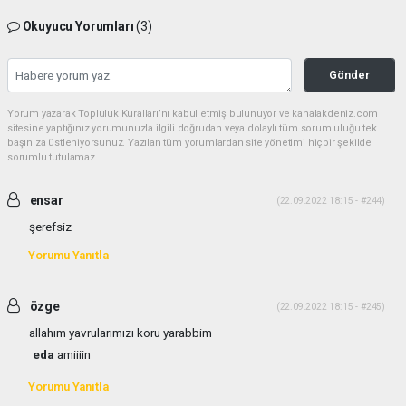
Okuyucu Yorumları
(3)
Gönder
Yorum yazarak Topluluk Kuralları’nı kabul etmiş bulunuyor ve kanalakdeniz.com
sitesine yaptığınız yorumunuzla ilgili doğrudan veya dolaylı tüm sorumluluğu tek
başınıza üstleniyorsunuz. Yazılan tüm yorumlardan site yönetimi hiçbir şekilde
sorumlu tutulamaz.
ensar
(22.09.2022 18:15 - #244)
şerefsiz
Yorumu Yanıtla
özge
(22.09.2022 18:15 - #245)
allahım yavrularımızı koru yarabbim
eda
amiiiin
Yorumu Yanıtla