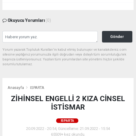
Okuyucu Yorumları
(0)
Gönder
Yorum yazarak Topluluk Kuralları’nı kabul etmiş bulunuyor ve kanalakdeniz.com
sitesine yaptığınız yorumunuzla ilgili doğrudan veya dolaylı tüm sorumluluğu tek
başınıza üstleniyorsunuz. Yazılan tüm yorumlardan site yönetimi hiçbir şekilde
sorumlu tutulamaz.
Anasayfa
ISPARTA
ZİHİNSEL ENGELLİ 2 KIZA CİNSEL
İSTİSMAR
ISPARTA
20.09.2022 - 20:54, Güncelleme: 21.09.2022 - 15:54
65509+ kez okundu.