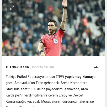
Erkek
|
Kadın
(Haberi Sesli Oku)
Türkiye Futbol Federasyonundan (TFF)
yapılan açıklama
ya
göre, Arnavutluk'un Tiran şehrindeki Arena Kombetare
Stadı'nda saat 21.00'de başlayacak müsabakada, Arda
Kardeşler'in yardımcılıklarını Kerem Ersoy ve Cevdet
Kömürcüoğlu yapacak. Müsabakanın dördüncü hakemi ise