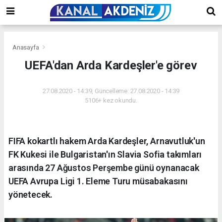
Anasayfa
UEFA'dan Arda Kardeşler'e görev
27.08.2020 - 14:39, Güncelleme: 27.08.2020 - 14:39
5106+ kez okundu.
FIFA kokartlı hakem Arda Kardeşler, Arnavutluk'un
FK Kukesi ile Bulgaristan'ın Slavia Sofia takımları
arasında 27 Ağustos Perşembe günü oynanacak
UEFA Avrupa Ligi 1. Eleme Turu müsabakasını
yönetecek.