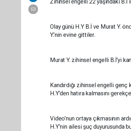
Zihinsel engelli 22 yaşındaki B.İ i
Olay günü H.Y B.İ ve Murat Y. ön
Y.’nin evine gittiler.
Murat Y. zihinsel engelli B.İ’yi kan
Kandırdığı zihinsel engelli genç kı
H.Y’den hatıra kalmasını gerekçe 
Video’nun ortaya çıkmasının ardı
H.Y’nin ailesi şuç duyurusunda b