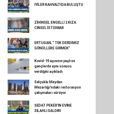
İYİLER KAHVALTIDA BULUŞTU
ZİHİNSEL ENGELLİ 2 KIZA
CİNSEL İSTİSMAR
ERTUGAN; “ TEK DERDİMİZ
GÖNÜLLERE GİRMEK”
Kovid-19 aşısının yaşlı ve
gençlerde aynı sonucu
verdiğini açıkladı
Selçuklu Meydan
Mezarlığı'ndaki restorasyon
çalışmaları sürüyor
SEDAT PEKER'İN EVİNE
SİLAHLI SALDIRI