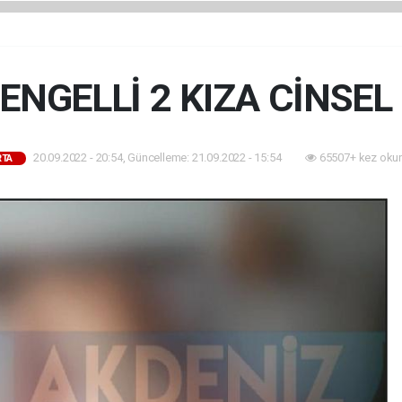
 ENGELLİ 2 KIZA CİNSEL
20.09.2022 - 20:54, Güncelleme: 21.09.2022 - 15:54
65507+ kez oku
RTA