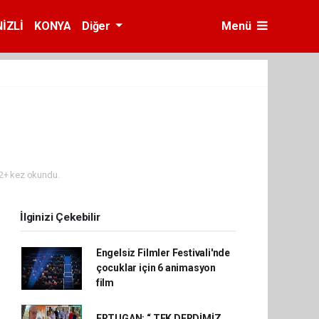
İZLİ
KONYA
Diğer
Menü
2+ kez okundu.
İlginizi Çekebilir
Engelsiz Filmler Festivali'nde
çocuklar için 6 animasyon
film
ERTUGAN; “ TEK DERDİMİZ