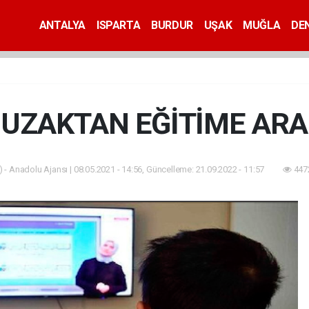
ANTALYA
ISPARTA
BURDUR
UŞAK
MUĞLA
DEN
UZAKTAN EĞİTİME ARA
 - Anadolu Ajansı | 08.05.2021 - 14:56, Güncelleme: 21.09.2022 - 11:57
447