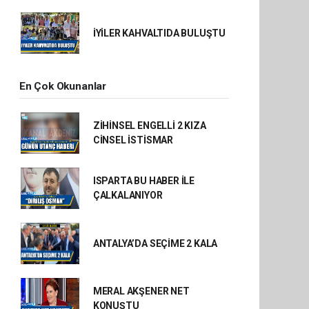
İYİLER KAHVALTIDA BULUŞTU
En Çok Okunanlar
ZİHİNSEL ENGELLİ 2 KIZA
CİNSEL İSTİSMAR
ISPARTA BU HABER İLE
ÇALKALANIYOR
ANTALYA’DA SEÇİME 2 KALA
MERAL AKŞENER NET
KONUŞTU