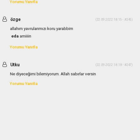
Yorumu Yanıtla
özge
(22.09.2022 18:15 - #245)
allahım yavrularımızı koru yarabbim
eda
amiiiin
Yorumu Yanıtla
Utku
(22.09.2022 18:18 - #247)
Ne diyeceğimi bilemiyorum. Allah sabırlar versin
Yorumu Yanıtla
haber paketi
haber scripti
haber yazılımı
Tüm hakları saklı tutulmaktadır.Copyright 2026©
Haber Yazılımı:
Web Aksiyon ®