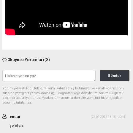
Okuyucu Yorumları
(3)
Gönder
Yorum yazarak Topluluk Kuralları’nı kabul etmiş bulunuyor ve kanalakdeniz.com
sitesine yaptığınız yorumunuzla ilgili doğrudan veya dolaylı tüm sorumluluğu tek
başınıza üstleniyorsunuz. Yazılan tüm yorumlardan site yönetimi hiçbir şekilde
sorumlu tutulamaz.
ensar
(22.09.2022 18:15 - #244)
şerefsiz