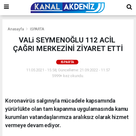
Anasayfa
ISPARTA
VALi SEYMENOĞLU 112 ACİL
ÇAĞRI MERKEZİNİ ZİYARET ETTİ
ISPARTA
11.05.2021 - 15:58, Güncelleme: 21.09.2022 - 11:57
5999+ kez okundu.
Koronavirüs salgınıyla mücadele kapsamında
yürürlükte olan tam kapanma uygulamasında kamu
kurumları vatandaşlarımıza aralıksız olarak hizmet
vermeye devam ediyor.