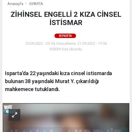
Anasayfa
ISPARTA
ZİHİNSEL ENGELLİ 2 KIZA CİNSEL
İSTİSMAR
ISPARTA
20.09.2022 - 20:54, Güncelleme: 21.09.2022 - 15:54
65509+ kez okundu.
Isparta’da 22 yaşındaki kıza cinsel istismarda
bulunan 38 yaşındaki Murat Y. çıkarıldığı
mahkemece tutuklandı.