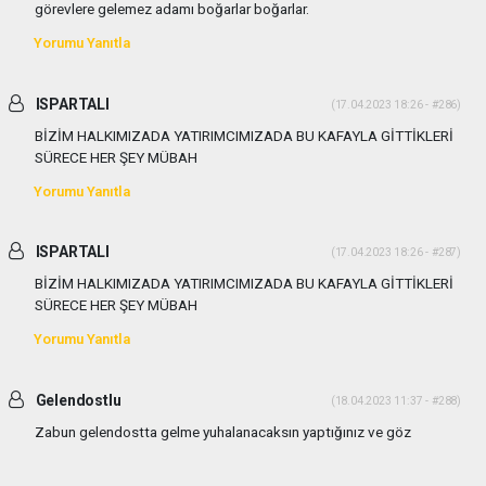
görevlere gelemez adamı boğarlar boğarlar.
Yorumu Yanıtla
ISPARTALI
(17.04.2023 18:26 - #286)
BİZİM HALKIMIZADA YATIRIMCIMIZADA BU KAFAYLA GİTTİKLERİ
SÜRECE HER ŞEY MÜBAH
Yorumu Yanıtla
ISPARTALI
(17.04.2023 18:26 - #287)
BİZİM HALKIMIZADA YATIRIMCIMIZADA BU KAFAYLA GİTTİKLERİ
SÜRECE HER ŞEY MÜBAH
Yorumu Yanıtla
Gelendostlu
(18.04.2023 11:37 - #288)
Zabun gelendostta gelme yuhalanacaksın yaptığınız ve göz
yumdugunuz olayların vebalini bu halk size sandıkta soracaktır..