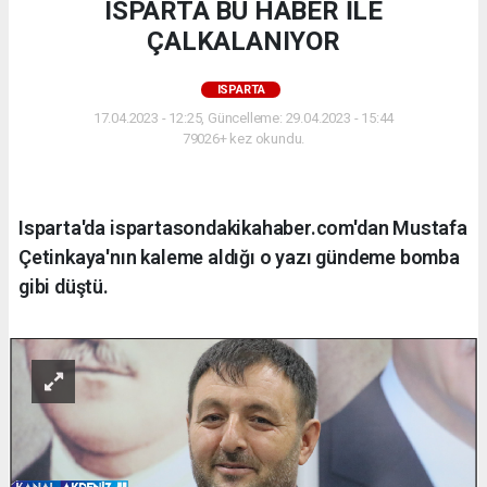
ISPARTA BU HABER İLE
ÇALKALANIYOR
ISPARTA
17.04.2023 - 12:25, Güncelleme: 29.04.2023 - 15:44
79026+ kez okundu.
Isparta'da ispartasondakikahaber.com'dan Mustafa
Çetinkaya'nın kaleme aldığı o yazı gündeme bomba
gibi düştü.