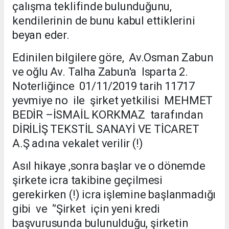
çalışma teklifinde bulunduğunu,
kendilerinin de bunu kabul ettiklerini
beyan eder.
Edinilen bilgilere göre, Av.Osman Zabun
ve oğlu Av. Talha Zabun'a Isparta 2.
Noterliğince 01/11/2019 tarih 11717
yevmiye no ile şirket yetkilisi MEHMET
BEDİR –İSMAİL KORKMAZ tarafından
DİRİLİŞ TEKSTİL SANAYİ VE TİCARET
A.Ş adına vekalet verilir (!)
Asıl hikaye ,sonra başlar ve o dönemde
şirkete icra takibine geçilmesi
gerekirken (!) icra işlemine başlanmadığı
gibi ve ‘’Şirket için yeni kredi
başvurusunda bulunulduğu, şirketin