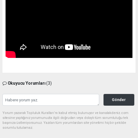
Okuyucu Yorumları
(3)
Gönder
Yorum yazarak Topluluk Kuralları’nı kabul etmiş bulunuyor ve kanalakdeniz.com
sitesine yaptığınız yorumunuzla ilgili doğrudan veya dolaylı tüm sorumluluğu tek
başınıza üstleniyorsunuz. Yazılan tüm yorumlardan site yönetimi hiçbir şekilde
sorumlu tutulamaz.