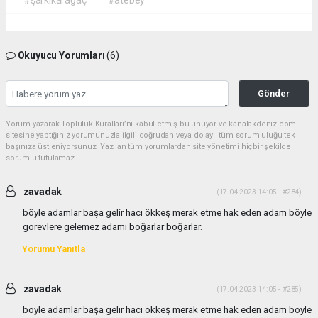
#şarkikarağaç
#atebey
Okuyucu Yorumları
(6)
Gönder
Yorum yazarak Topluluk Kuralları’nı kabul etmiş bulunuyor ve kanalakdeniz.com
sitesine yaptığınız yorumunuzla ilgili doğrudan veya dolaylı tüm sorumluluğu tek
başınıza üstleniyorsunuz. Yazılan tüm yorumlardan site yönetimi hiçbir şekilde
sorumlu tutulamaz.
zavadak
(17.04.2023 14:05 - #284)
böyle adamlar başa gelir hacı ökkeş merak etme hak eden adam böyle
görevlere gelemez adamı boğarlar boğarlar.
Yorumu Yanıtla
zavadak
(17.04.2023 14:05 - #285)
böyle adamlar başa gelir hacı ökkeş merak etme hak eden adam böyle