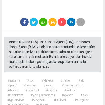
Anadolu Ajansı (AA), İhlas Haber Ajansı (İHA), Demirören
Haber Ajansı (DHA) ve diğer ajanslar tarafından eklenen tüm
haberler, sitemizin editörlerinin müdahalesi olmadan ajans
kanallarından çekilmektedir. Bu haberlerde yer alan hukuki
muhataplar haberi geçen ajanslar olup sitemizin hiç bir
editörü sorumlu tutulamaz...
#ısparta
#son
#dakika
#haber
#ak
#parti
#osman
#zabun
#osmanzabun
#borsa
#istanbul
#eğirdir
#yalvaç
#senirkent
#yenişarbademli
#gönen
#aksu
#gelendost
#keçiborlu
#uluborlu
#sütçüler