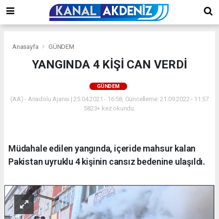
Anasayfa
GÜNDEM
YANGINDA 4 KİŞİ CAN VERDİ
GÜNDEM
(AA) - Anadolu Ajansı | 25.04.2021 - 16:58, Güncelleme: 21.09.2022 - 11:57
5823+ kez okundu.
Müdahale edilen yangında, içeride mahsur kalan
Pakistan uyruklu 4 kişinin cansız bedenine ulaşıldı.