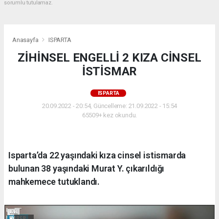
sorumlu tutulamaz.
Anasayfa
ISPARTA
ZİHİNSEL ENGELLİ 2 KIZA CİNSEL
İSTİSMAR
ISPARTA
20.09.2022 - 20:54, Güncelleme: 21.09.2022 - 15:54
65509+ kez okundu.
Isparta’da 22 yaşındaki kıza cinsel istismarda
bulunan 38 yaşındaki Murat Y. çıkarıldığı
mahkemece tutuklandı.