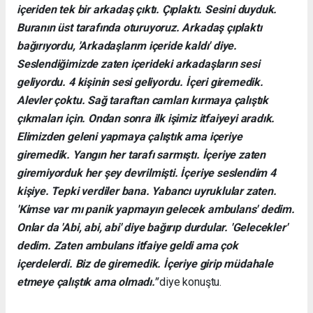
içeriden tek bir arkadaş çıktı. Çıplaktı. Sesini duyduk.
Buranın üst tarafında oturuyoruz. Arkadaş çıplaktı
bağırıyordu, 'Arkadaşlarım içeride kaldı' diye.
Seslendiğimizde zaten içerideki arkadaşların sesi
geliyordu. 4 kişinin sesi geliyordu. İçeri giremedik.
Alevler çoktu. Sağ taraftan camları kırmaya çalıştık
çıkmaları için. Ondan sonra ilk işimiz itfaiyeyi aradık.
Elimizden geleni yapmaya çalıştık ama içeriye
giremedik. Yangın her tarafı sarmıştı. İçeriye zaten
giremiyorduk her şey devrilmişti. İçeriye seslendim 4
kişiye. Tepki verdiler bana. Yabancı uyruklular zaten.
'Kimse var mı panik yapmayın gelecek ambulans' dedim.
Onlar da 'Abi, abi, abi' diye bağırıp durdular. 'Gelecekler'
dedim. Zaten ambulans itfaiye geldi ama çok
içerdelerdi. Biz de giremedik. İçeriye girip müdahale
etmeye çalıştık ama olmadı."
diye konuştu.