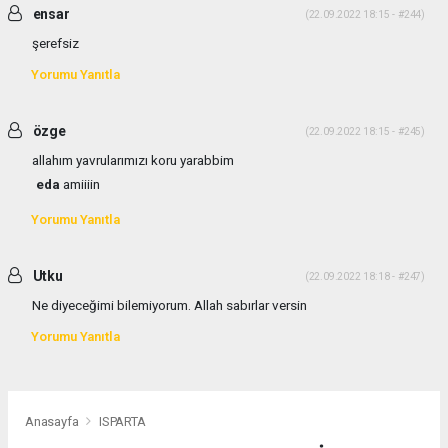
ensar
(22.09.2022 18:15 - #244)
şerefsiz
Yorumu Yanıtla
özge
(22.09.2022 18:15 - #245)
allahım yavrularımızı koru yarabbim
eda
amiiiin
Yorumu Yanıtla
Utku
(22.09.2022 18:18 - #247)
Ne diyeceğimi bilemiyorum. Allah sabırlar versin
Yorumu Yanıtla
Anasayfa
ISPARTA