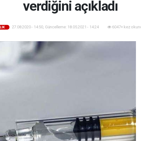
verdiğini açıkladı
27.08.2020 - 14:50, Güncelleme: 18.05.2021 - 14:24
6047+ kez okun
LIK