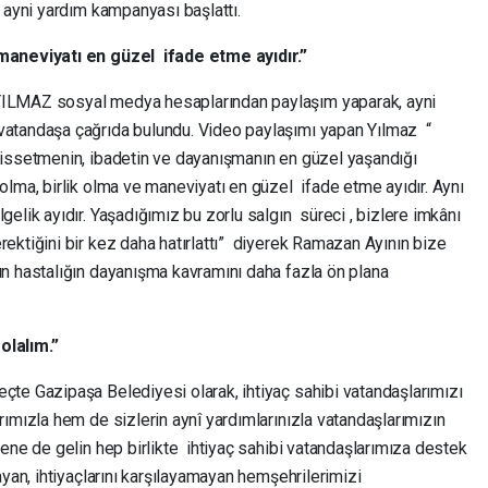
 ayni yardım kampanyası başlattı.
maneviyatı en güzel ifade etme ayıdır.”
ILMAZ sosyal medya hesaplarından paylaşım yaparak, ayni
atandaşa çağrıda bulundu. Video paylaşımı yapan Yılmaz “
hissetmenin, ibadetin ve dayanışmanın en güzel yaşandığı
olma, birlik olma ve maneviyatı en güzel ifade etme ayıdır. Aynı
elik ayıdır. Yaşadığımız bu zorlu salgın süreci , bizlere imkânı
ektiğini bir kez daha hatırlattı” diyerek Ramazan Ayının bize
n hastalığın dayanışma kavramını daha fazla ön plana
olalım.”
e Gazipaşa Belediyesi olarak, ihtiyaç sahibi vatandaşlarımızı
ımızla hem de sizlerin aynî yardımlarınızla vatandaşlarımızın
ene de gelin hep birlikte ihtiyaç sahibi vatandaşlarımıza destek
ayan, ihtiyaçlarını karşılayamayan hemşehrilerimizi