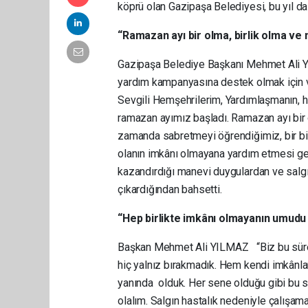
köprü olan Gazipaşa Belediyesi, bu yıl da
“Ramazan ayı bir olma, birlik olma ve 
Gazipaşa Belediye Başkanı Mehmet Ali Y
yardım kampanyasına destek olmak için v
Sevgili Hemşehrilerim, Yardımlaşmanın, 
ramazan ayımız başladı. Ramazan ayı bir 
zamanda sabretmeyi öğrendiğimiz, bir bilg
olanın imkânı olmayana yardım etmesi ger
kazandırdığı manevi duygulardan ve salgı
çıkardığından bahsetti.
“Hep birlikte imkânı olmayanın umudu 
Başkan Mehmet Ali YILMAZ “Biz bu süreçt
hiç yalnız bırakmadık. Hem kendi imkânlar
yanında olduk. Her sene olduğu gibi bu s
olalım. Salgın hastalık nedeniyle çalışam