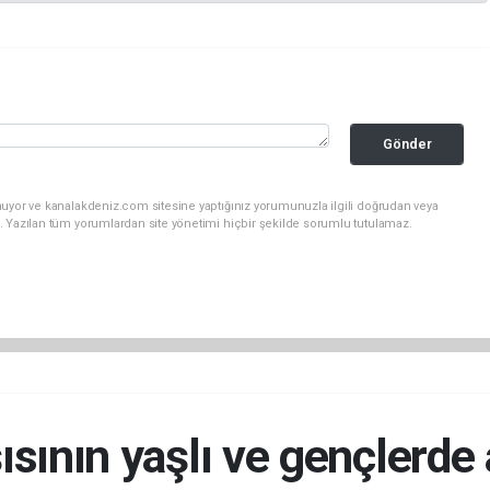
Gönder
nuyor ve kanalakdeniz.com sitesine yaptığınız yorumunuzla ilgili doğrudan veya
. Yazılan tüm yorumlardan site yönetimi hiçbir şekilde sorumlu tutulamaz.
ısının yaşlı ve gençlerde