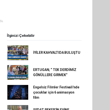
du.
İlginizi Çekebilir
İYİLER KAHVALTIDA BULUŞTU
ERTUGAN; “ TEK DERDİMİZ
GÖNÜLLERE GİRMEK”
Engelsiz Filmler Festivali'nde
çocuklar için 6 animasyon
film
SEDAT PEKER'İN EVİNE