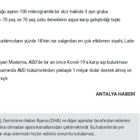
ğü aşının 100 mikrogramlık bir doz halinde 3 ayrı gruba
-70 yaş ve 70 yaş üstü deneklerin aşıya karşı geliştirdiği tepki
atılımcıların yüzde 18’inin ise salgından en çok etkilenen siyahi, Latin
mayan Moderna, ABD'de bir an önce Kovid-19'a karşı aşı bulunması
psamında ABD hükümetinden yaklaşık 1 milyar dolar destek almış ve
ıştı.
ANTALYA HABERİ
), Demirören Haber Ajansı (DHA) ve diğer ajanslar tarafından eklenen
lesi olmadan ajans kanallarından çekilmektedir. Bu haberlerde yer
 olup sitemizin hiç bir editörü sorumlu tutulamaz...