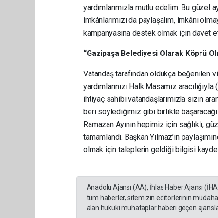
yardımlarımızla mutlu edelim. Bu güzel ay
imkânlarımızı da paylaşalım, imkânı olma
kampanyasına destek olmak için davet et
“Gazipaşa Belediyesi Olarak Köprü 
Vatandaş tarafından oldukça beğenilen vid
yardımlarınızı Halk Masamız aracılığıyla 
ihtiyaç sahibi vatandaşlarımızla sizin 
beri söylediğimiz gibi birlikte başaracağ
Ramazan Ayının hepimiz için sağlıklı, gü
tamamlandı. Başkan Yılmaz’ın paylaşımı
olmak için taleplerin geldiği bilgisi kayded
Anadolu Ajansı (AA), İhlas Haber Ajansı (İHA
tüm haberler, sitemizin editörlerinin müdaha
alan hukuki muhataplar haberi geçen ajanslar