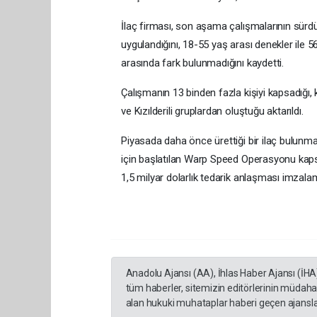
İlaç firması, son aşama çalışmalarının sürdü
uygulandığını, 18-55 yaş arası denekler ile 56
arasında fark bulunmadığını kaydetti.
Çalışmanın 13 binden fazla kişiyi kapsadığı, k
ve Kızılderili gruplardan oluştuğu aktarıldı.
Piyasada daha önce ürettiği bir ilaç bulun
için başlatılan Warp Speed ​​Operasyonu ka
1,5 milyar dolarlık tedarik anlaşması imzalam
Anadolu Ajansı (AA), İhlas Haber Ajansı (İHA
tüm haberler, sitemizin editörlerinin müdaha
alan hukuki muhataplar haberi geçen ajanslar