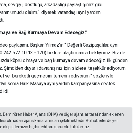
da, sevgiyi, dostluğu, arkadaşlığı paylaştığımız gibi
yanın umudu olalım.“ diyerek vatandaşı ayni yardım
ti.
Olmaya ve Bağ Kurmaya Devam Edeceğiz.”
eo paylaşımı, Başkan Yılmaz’ın “ Değerli Gazipaşalılar, ayni
(0 242 572 10 13 - 120) bizlere ulaştırmanızı bekliyoruz. Biz de
aranızda köprü olmaya ve bağ kurmaya devam edeceğiz. İlk günden
ız. Şimdiden duyarlı davranışınız için sizlere teşekkür ediyorum.
zel ve bereketli geçmesini temenni ediyorum.” sözleriyle
ndan sonra Halk Masaya ayni yardım kampanyasına destek
ildi.
), Demirören Haber Ajansı (DHA) ve diğer ajanslar tarafından eklenen
lesi olmadan ajans kanallarından çekilmektedir. Bu haberlerde yer
 olup sitemizin hiç bir editörü sorumlu tutulamaz...