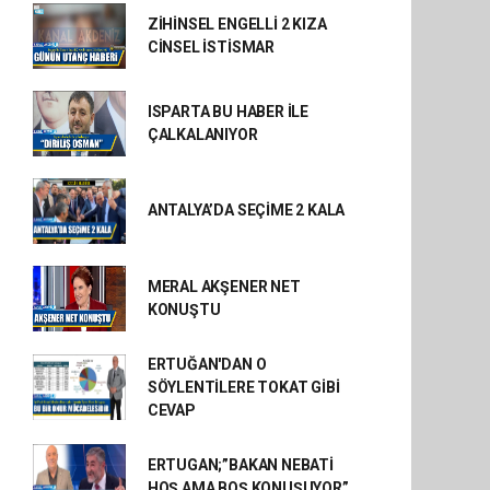
ZİHİNSEL ENGELLİ 2 KIZA
CİNSEL İSTİSMAR
ISPARTA BU HABER İLE
ÇALKALANIYOR
ANTALYA’DA SEÇİME 2 KALA
MERAL AKŞENER NET
KONUŞTU
ERTUĞAN'DAN O
SÖYLENTİLERE TOKAT GİBİ
CEVAP
ERTUGAN;”BAKAN NEBATİ
HOŞ AMA BOŞ KONUŞUYOR”