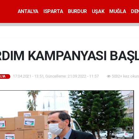
ANTALYA
ISPARTA
BURDUR
UŞAK
MUĞLA
DEN
DIM KAMPANYASI BAŞ
17.04.2021 - 13:51, Güncelleme: 21.09.2022 - 11:57
5032+ kez okun
LYA