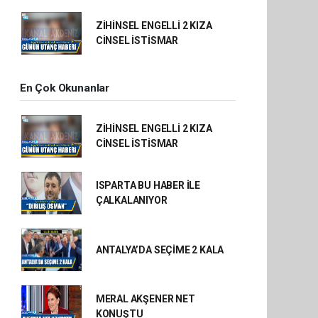
ZİHİNSEL ENGELLİ 2 KIZA
CİNSEL İSTİSMAR
En Çok Okunanlar
ZİHİNSEL ENGELLİ 2 KIZA
CİNSEL İSTİSMAR
ISPARTA BU HABER İLE
ÇALKALANIYOR
ANTALYA’DA SEÇİME 2 KALA
MERAL AKŞENER NET
KONUŞTU