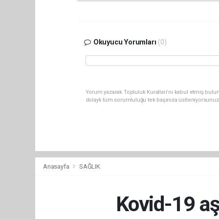
Okuyucu Yorumları
(0)
Yorum yazarak Topluluk Kuralları’nı kabul etmiş bulu
dolaylı tüm sorumluluğu tek başınıza üstleniyorsunuz
Anasayfa
SAĞLIK
Kovid-19 aş