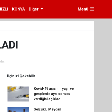
İZLİ
KONYA
Diğer
Menü
LADI
du.
İlginizi Çekebilir
Kovid-19 aşısının yaşlı ve
gençlerde aynı sonucu
verdiğini açıkladı
Selçuklu Meydan