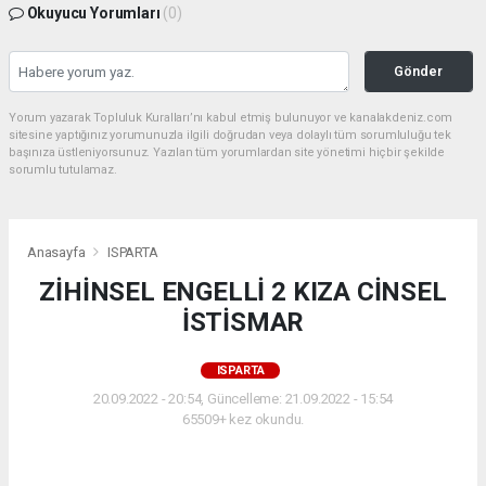
Okuyucu Yorumları
(0)
Gönder
Yorum yazarak Topluluk Kuralları’nı kabul etmiş bulunuyor ve kanalakdeniz.com
sitesine yaptığınız yorumunuzla ilgili doğrudan veya dolaylı tüm sorumluluğu tek
başınıza üstleniyorsunuz. Yazılan tüm yorumlardan site yönetimi hiçbir şekilde
sorumlu tutulamaz.
Anasayfa
ISPARTA
ZİHİNSEL ENGELLİ 2 KIZA CİNSEL
İSTİSMAR
ISPARTA
20.09.2022 - 20:54, Güncelleme: 21.09.2022 - 15:54
65509+ kez okundu.