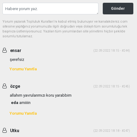
Gönder
Yorum yazarak Topluluk Kuralları’nı kabul etmiş bulunuyor ve kanalakdeniz.com
sitesine yaptığınız yorumunuzla ilgili doğrudan veya dolaylı tüm sorumluluğu tek
başınıza üstleniyorsunuz. Yazılan tüm yorumlardan site yönetimi hiçbir şekilde
sorumlu tutulamaz.
ensar
(22.09.2022 18:15 - #244)
şerefsiz
Yorumu Yanıtla
özge
(22.09.2022 18:15 - #245)
allahım yavrularımızı koru yarabbim
eda
amiiiin
Yorumu Yanıtla
Utku
(22.09.2022 18:18 - #247)