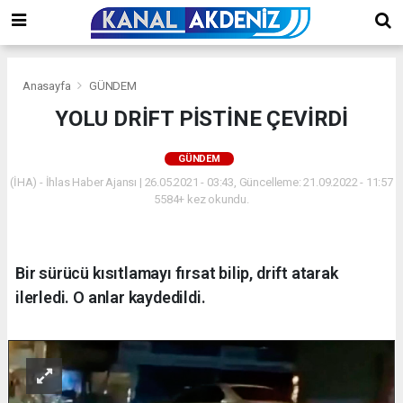
Anasayfa
GÜNDEM
YOLU DRİFT PİSTİNE ÇEVİRDİ
GÜNDEM
(İHA) - İhlas Haber Ajansı | 26.05.2021 - 03:43, Güncelleme: 21.09.2022 - 11:57
5584+ kez okundu.
Bir sürücü kısıtlamayı fırsat bilip, drift atarak
ilerledi. O anlar kaydedildi.